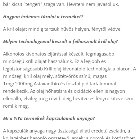
bár kicsit "tengeri" szaga van. Hevíteni nem javasoljuk.
Hogyan érdemes tárolni a terméket?
A kril olajat mindig tartsuk hűvös helyen, fénytől védve!
Milyen technológiával készült a felhasznált krill olaj?
Alkoholos kivonatos eljárással készült, legmagasabb
minőségű krill olajat használunk. Ez a legjobb és
legbiztonságosabb Krill olaj kivonatoló technológia a piacon. A
minőségi krill olaj mély, sötétvörös színű, magas
1mg/1000mg Astaxanthin és foszfolipid tartalommal
rendelkezik. Az olaj hőhatásra és oxidáció ellen is nagyon
ellenálló, elvileg még rövid ideig hevítve és fényre kitéve sem
romlik meg.
Mi a YiYa termékek kapszuláinak anyaga?
A kapszulák anyaga nagy tisztaságú állati eredetű zselatin, a
kollagénhez hasonló összetevő, amely a porcok és kötőszövet