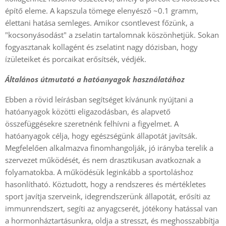
építő eleme. A kapszula tömege elenyésző ~0.1 gramm,
élettani hatása semleges. Amikor csontlevest főzünk, a
"kocsonyásodást" a zselatin tartalomnak köszönhetjük. Sokan
fogyasztanak kollagént és zselatint nagy dózisban, hogy
ízületeiket és porcaikat erősítsék, védjék.
Általános útmutató a hatóanyagok használatához
Ebben a rövid leírásban segítséget kívánunk nyújtani a
hatóanyagok közötti eligazodásban, és alapvető
összefüggésekre szeretnénk felhívni a figyelmet. A
hatóanyagok célja, hogy egészségünk állapotát javítsák.
Megfelelően alkalmazva finomhangolják, jó irányba terelik a
szervezet működését, és nem drasztikusan avatkoznak a
folyamatokba. A működésük leginkább a sportoláshoz
hasonlítható. Köztudott, hogy a rendszeres és mértékletes
sport javítja szerveink, idegrendszerünk állapotát, erősíti az
immunrendszert, segíti az anyagcserét, jótékony hatással van
a hormonháztartásunkra, oldja a stresszt, és meghosszabbítja