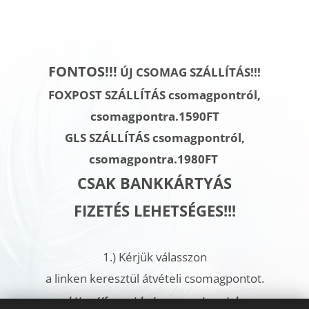
FONTOS!!!
ÚJ CSOMAG SZÁLLÍTÁS!!!
FOXPOST SZÁLLÍTÁS csomagpontról,
csomagpontra.1590FT
GLS SZÁLLÍTÁS
csomagpontról,
csomagpontra.
1980FT
CSAK BANKKÁRTYÁS
FIZETÉS LEHETSÉGES!!!
1.)
Kérjük válasszon
a linken keresztül átvételi csomagpontot.
h
ttps://foxpost.hu/csomagautomatak