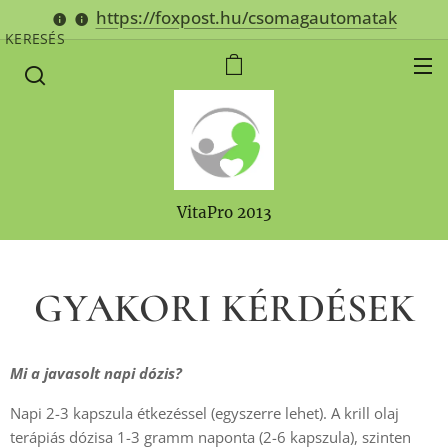
https://foxpost.hu/csomagautomatak
KERESÉS
VitaPro 2013
GYAKORI KÉRDÉSEK
Mi a javasolt napi dózis?
Napi 2-3 kapszula étkezéssel (egyszerre lehet). A krill olaj
terápiás dózisa 1-3 gramm naponta (2-6 kapszula), szinten