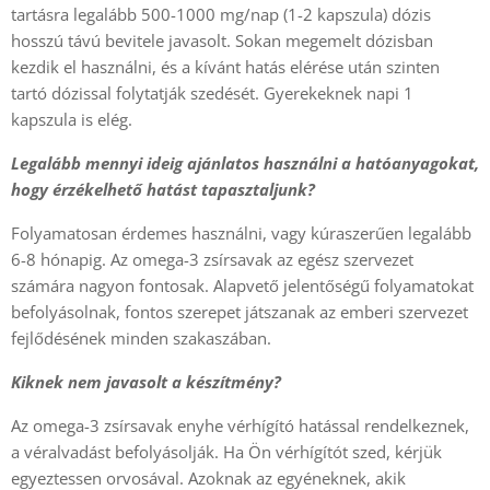
tartásra legalább 500-1000 mg/nap (1-2 kapszula) dózis
hosszú távú bevitele javasolt. Sokan megemelt dózisban
kezdik el használni, és a kívánt hatás elérése után szinten
tartó dózissal folytatják szedését. Gyerekeknek napi 1
kapszula is elég.
Legalább mennyi ideig ajánlatos használni a hatóanyagokat,
hogy érzékelhető hatást tapasztaljunk?
Folyamatosan érdemes használni, vagy kúraszerűen legalább
6-8 hónapig. Az omega-3 zsírsavak az egész szervezet
számára nagyon fontosak. Alapvető jelentőségű folyamatokat
befolyásolnak, fontos szerepet játszanak az emberi szervezet
fejlődésének minden szakaszában.
Kiknek nem javasolt a készítmény?
Az omega-3 zsírsavak enyhe vérhígító hatással rendelkeznek,
a véralvadást befolyásolják. Ha Ön vérhígítót szed, kérjük
egyeztessen orvosával. Azoknak az egyéneknek, akik