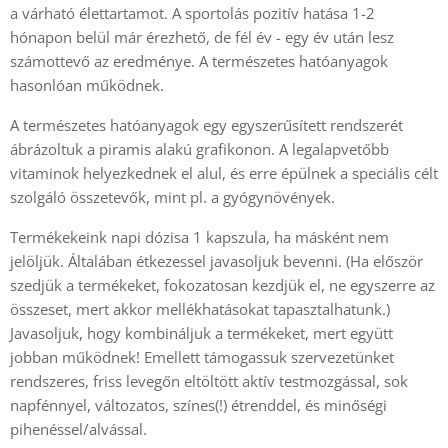
a várható élettartamot. A sportolás pozitív hatása 1-2
hónapon belül már érezhető, de fél év - egy év után lesz
számottevő az eredménye. A természetes hatóanyagok
hasonlóan működnek.
A természetes hatóanyagok egy egyszerűsített rendszerét
ábrázoltuk a piramis alakú grafikonon. A legalapvetőbb
vitaminok helyezkednek el alul, és erre épülnek a speciális célt
szolgáló összetevők, mint pl. a gyógynövények.
Termékekeink napi dózisa 1 kapszula, ha másként nem
jelöljük. Általában étkezessel javasoljuk bevenni. (Ha először
szedjük a termékeket, fokozatosan kezdjük el, ne egyszerre az
összeset, mert akkor mellékhatásokat tapasztalhatunk.)
Javasoljuk, hogy kombináljuk a termékeket, mert együtt
jobban működnek! Emellett támogassuk szervezetünket
rendszeres, friss levegőn eltöltött aktív testmozgással, sok
napfénnyel, változatos, színes(!) étrenddel, és minőségi
pihenéssel/alvással.