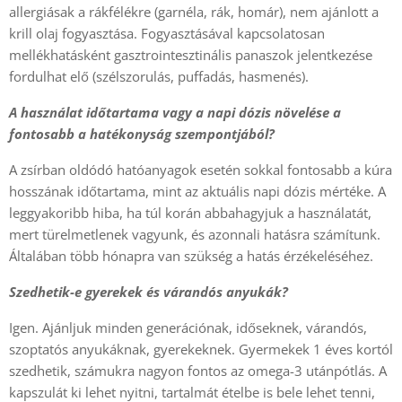
allergiásak a rákfélékre (garnéla, rák, homár), nem ajánlott a
krill olaj fogyasztása. Fogyasztásával kapcsolatosan
mellékhatásként gasztrointesztinális panaszok jelentkezése
fordulhat elő (szélszorulás, puffadás, hasmenés).
A használat időtartama vagy a napi dózis növelése a
fontosabb a hatékonyság szempontjából?
A zsírban oldódó hatóanyagok esetén sokkal fontosabb a kúra
hosszának időtartama, mint az aktuális napi dózis mértéke. A
leggyakoribb hiba, ha túl korán abbahagyjuk a használatát,
mert türelmetlenek vagyunk, és azonnali hatásra számítunk.
Általában több hónapra van szükség a hatás érzékeléséhez.
Szedhetik-e gyerekek és várandós anyukák?
Igen. Ajánljuk minden generációnak, időseknek, várandós,
szoptatós anyukáknak, gyerekeknek. Gyermekek 1 éves kortól
szedhetik, számukra nagyon fontos az omega-3 utánpótlás. A
kapszulát ki lehet nyitni, tartalmát ételbe is bele lehet tenni,