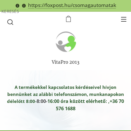
https://foxpost.hu/csomagautomatak
KERESÉS
VitaPro 2013
A termékekkel kapcsolatos kérdéseivel hívjon
bennünket az alábbi telefonszámon, munkanapokon
8:00-
16:00 óra között elérhető: ,+36 70
délelőtt 8:00-
576 1688