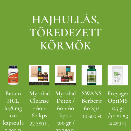
HAJHULLÁS,
TÖREDEZETT
KÖRMÖK
Betain
Myrobalan
Myrobalan
SWANSON
Freyagen
HCL
Cleanse
Detox /
Berberine
OptiMS
648 mg
- 60 +
60 + 60
60 kps
125 gr
120
60 kps
kps +
/50 adag
10 600
Ft
kapszula
300 gr /
22 380
Ft
4 490
Ft