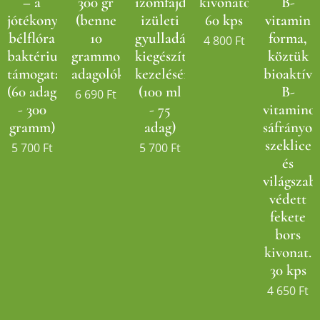
– a
300 gr
izomfájdalmak,
kivonatok!
B-
jótékony
(benne
izületi
60 kps
vitamin
bélflóra
10
gyulladások
forma,
4 800
Ft
baktériumok
grammos
kiegészítő
köztük
támogatásáért!
adagolókanállal)
kezelésére!
bioaktív
(60 adag
(100 ml
B-
6 690
Ft
- 300
- 75
vitamino
gramm)
adag)
sáfrányos
szeklice
5 700
Ft
5 700
Ft
és
világsza
védett
fekete
bors
kivonat.
30 kps
4 650
Ft