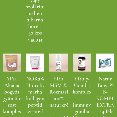
vagy
szolárium
mellett
a barna
bőrért
30 kps
4 800
Ft
YiYa
NORaWAY
YiYa
YiYa 7-
Natur
Akácia
Hidrolizált
MSM &
Gomba
Tanya®
bogyós
marha
Rozmaring
komplex
B-
gyümölcs
kollagén
100%
-
KOMPL
rost
peptid
natúrkrém
immunvédő
EXTRA
komplex
Ízesítetlen,
-
gomba
- 14 féle