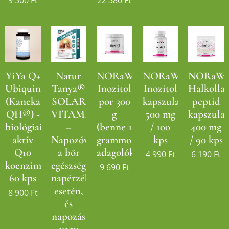
9 300
Ft
22 380
Ft
YiYa Q+
Natur
NORaWAY
NORaWAY
NORaW
Ubiquinol
Tanya®
Inozitol
Inozitol
Halkolla
(Kaneka
SOLAR
por 300
kapszula
peptid
QH®) -
VITAMIN
g
500 mg
kapszula
biológiailag
–
(benne 1
/ 100
400 mg
aktív
Napozóvitamin
grammos
kps
/ 90 kps
Q10
a bőr
adagolókanál)
4 990
Ft
6 190
Ft
koenzim!
egészségéhez,
9 690
Ft
60 kps
napérzékenység
esetén,
8 900
Ft
és
napozás