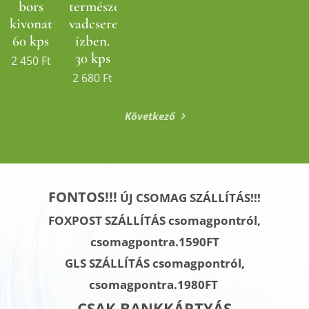
bors
természetes
kivonat
vadcseresznye
60 kps
ízben.
30 kps
2 450
Ft
2 680
Ft
Következő
FONTOS!!!
ÚJ CSOMAG SZÁLLÍTÁS!!!
FOXPOST SZÁLLÍTÁS csomagpontról,
csomagpontra.1590FT
GLS SZÁLLÍTÁS
csomagpontról,
csomagpontra.
1980FT
CSAK BANKKÁRTYÁS