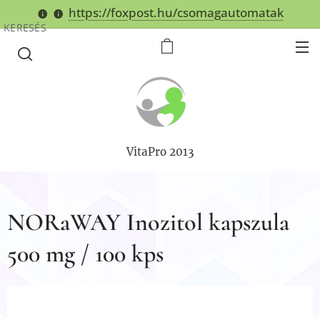
https://foxpost.hu/csomagautomatak
KERESÉS
VitaPro 2013
NORaWAY Inozitol kapszula
500 mg / 100 kps