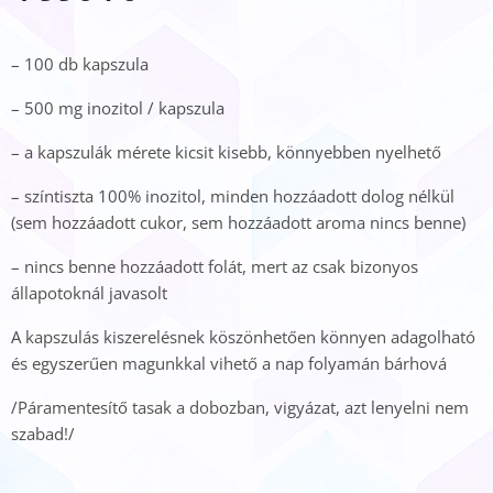
– 100 db kapszula
– 500 mg inozitol / kapszula
– a kapszulák mérete kicsit kisebb, könnyebben nyelhető
– színtiszta 100% inozitol, minden hozzáadott dolog nélkül
(sem hozzáadott cukor, sem hozzáadott aroma nincs benne)
– nincs benne hozzáadott folát, mert az csak bizonyos
állapotoknál javasolt
A kapszulás kiszerelésnek köszönhetően könnyen adagolható
és egyszerűen magunkkal vihető a nap folyamán bárhová
/Páramentesítő tasak a dobozban, vigyázat, azt lenyelni nem
szabad!/