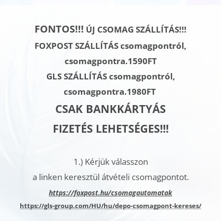
FONTOS!!!
ÚJ CSOMAG SZÁLLÍTÁS!!!
FOXPOST SZÁLLÍTÁS csomagpontról,
csomagpontra.1590FT
GLS SZÁLLÍTÁS
csomagpontról,
csomagpontra.
1980FT
CSAK BANKKÁRTYÁS
FIZETÉS LEHETSÉGES!!!
1.)
Kérjük válasszon
a linken keresztül átvételi csomagpontot.
h
ttps://foxpost.hu/csomagautomatak
https://gls-group.com/HU/hu/depo-csomagpont-kereses/