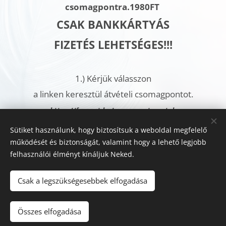
csomagpontra.
1980FT
CSAK BANKKÁRTYÁS
FIZETÉS LEHETSÉGES!!!
1.)
Kérjük válasszon
a linken keresztül átvételi csomagpontot.
h
ttps://foxpost.hu/csomagautomatak
https://gls-group.com/HU/hu/depo-csomagpont-kereses/
Sütiket használunk, hogy biztosítsuk a weboldal megfelelő
működését és biztonságát, valamint hogy a lehető legjobb
2.)
A megrendelés véglegesítésénél,
felhasználói élményt kínáljuk Neked.
a További megjegyzések rovatban
kérjük jelölje meg az
Csak a legszükségesebbek elfogadása
Ön által kiválasztott csomagautomata címét.
Összes elfogadása
Sütik