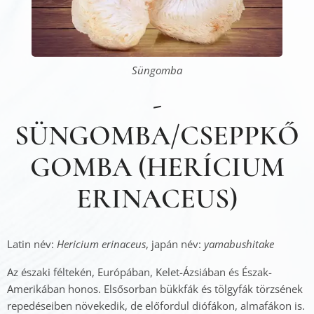
Süngomba
-
SÜNGOMBA/CSEPPKŐ
GOMBA (HERÍCIUM
ERINACEUS)
Latin név:
Hericium erinaceus
, japán név:
yamabushitake
Az északi féltekén, Európában, Kelet-Ázsiában és Észak-
Amerikában honos. Elsősorban bükkfák és tölgyfák törzsének
repedéseiben növekedik, de előfordul diófákon, almafákon is.