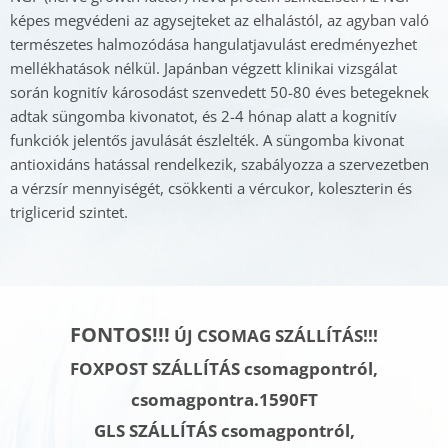
képes megvédeni az agysejteket az elhalástól, az agyban való
természetes halmozódása hangulatjavulást eredményezhet
mellékhatások nélkül. Japánban végzett klinikai vizsgálat
során kognitív károsodást szenvedett 50-80 éves betegeknek
adtak süngomba kivonatot, és 2-4 hónap alatt a kognitív
funkciók jelentős javulását észlelték. A süngomba kivonat
antioxidáns hatással rendelkezik, szabályozza a szervezetben
a vérzsír mennyiségét, csökkenti a vércukor, koleszterin és
triglicerid szintet.
FONTOS!!!
ÚJ CSOMAG SZÁLLÍTÁS!!!
FOXPOST SZÁLLÍTÁS csomagpontról,
csomagpontra.1590FT
GLS SZÁLLÍTÁS
csomagpontról,