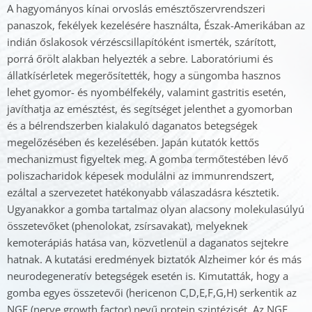
A hagyományos kínai orvoslás emésztőszervrendszeri
panaszok, fekélyek kezelésére használta, Észak-Amerikában az
indián őslakosok vérzéscsillapítóként ismerték, szárított,
porrá őrölt alakban helyezték a sebre. Laboratóriumi és
állatkísérletek megerősítették, hogy a süngomba hasznos
lehet gyomor- és nyombélfekély, valamint gastritis esetén,
javíthatja az emésztést, és segítséget jelenthet a gyomorban
és a bélrendszerben kialakuló daganatos betegségek
megelőzésében és kezelésében. Japán kutatók kettős
mechanizmust figyeltek meg. A gomba termőtestében lévő
poliszacharidok képesek modulálni az immunrendszert,
ezáltal a szervezetet hatékonyabb válaszadásra késztetik.
Ugyanakkor a gomba tartalmaz olyan alacsony molekulasúlyú
összetevőket (phenolokat, zsírsavakat), melyeknek
kemoterápiás hatása van, közvetlenül a daganatos sejtekre
hatnak. A kutatási eredmények biztatók Alzheimer kór és más
neurodegeneratív betegségek esetén is. Kimutatták, hogy a
gomba egyes összetevői (hericenon C,D,E,F,G,H) serkentik az
NGF (nerve growth factor) nevű protein szintézisét. Az NGF