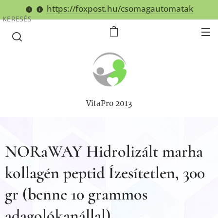
https://foxpost.hu/csomagautomatak
KERESÉS
VitaPro 2013
NORaWAY Hidrolizált marha
kollagén peptid Ízesítetlen, 300
gr (benne 10 grammos
adagolókanállal)