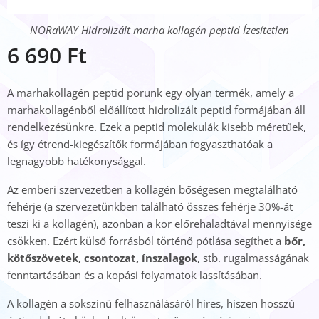
NORaWAY Hidrolizált marha kollagén peptid Ízesítetlen
6 690
Ft
A marhakollagén peptid porunk egy olyan termék, amely a
marhakollagénből előállított hidrolizált peptid formájában áll
rendelkezésünkre. Ezek a peptid molekulák kisebb méretűek,
és így étrend-kiegészítők formájában fogyaszthatóak a
legnagyobb hatékonysággal.
Az emberi szervezetben a kollagén bőségesen megtalálható
fehérje (a szervezetünkben található összes fehérje 30%-át
teszi ki a kollagén), azonban a kor előrehaladtával mennyisége
csökken. Ezért külső forrásból történő pótlása segíthet a
bőr,
kötőszövetek, csontozat, ínszalagok
, stb. rugalmasságának
fenntartásában és a kopási folyamatok lassításában.
A kollagén a sokszínű felhasználásáról híres, hiszen hosszú