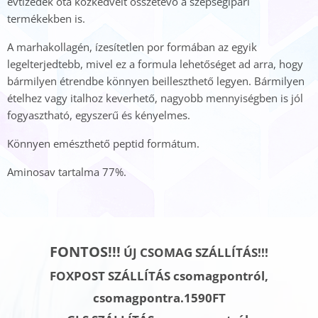
évtizedek óta közkedvelt összetevő a szépségipari
termékekben is.
A marhakollagén, ízesítetlen por formában az egyik
legelterjedtebb, mivel ez a formula lehetőséget ad arra, hogy
bármilyen étrendbe könnyen beilleszthető legyen. Bármilyen
ételhez vagy italhoz keverhető, nagyobb mennyiségben is jól
fogyasztható, egyszerű és kényelmes.
Könnyen emészthető peptid formátum.
Aminosav tartalma 77%.
FONTOS!!!
ÚJ CSOMAG SZÁLLÍTÁS!!!
FOXPOST SZÁLLÍTÁS csomagpontról,
csomagpontra.1590FT