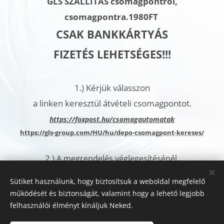
GLS SZÁLLÍTÁS
csomagpontról,
csomagpontra.
1980FT
CSAK BANKKÁRTYÁS
FIZETÉS LEHETSÉGES!!!
1.)
Kérjük válasszon
a linken keresztül átvételi csomagpontot.
h
ttps://foxpost.hu/csomagautomatak
https://gls-group.com/HU/hu/depo-csomagpont-kereses/
2.)
A megrendelés véglegesítésénél,
a További megjegyzések rovatban
Sütiket használunk, hogy biztosítsuk a weboldal megfelelő
kérjük jelölje meg az
működését és biztonságát, valamint hogy a lehető legjobb
Ön által kiválasztott csomagautomata címét.
felhasználói élményt kínáljuk Neked.
Sütik