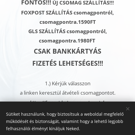
FONTOS!!!
ÚJ CSOMAG SZÁLLÍTÁS!!!
FOXPOST SZÁLLÍTÁS csomagpontról,
csomagpontra.1590FT
GLS SZÁLLÍTÁS
csomagpontról,
csomagpontra.
1980FT
CSAK BANKKÁRTYÁS
FIZETÉS LEHETSÉGES!!!
1.)
Kérjük válasszon
a linken keresztül átvételi csomagpontot.
h
ttps://foxpost.hu/csomagautomatak
https://gls-group.com/HU/hu/depo-csomagpont-kereses/
Sütiket használunk, hogy biztosítsuk a weboldal megfelelő
működését és biztonságát, valamint hogy a lehető legjobb
2.)
A megrendelés véglegesítésénél,
felhasználói élményt kínáljuk Neked.
a További megjegyzések rovatban