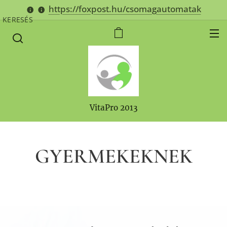
https://foxpost.hu/csomagautomatak
KERESÉS
VitaPro 2013
GYERMEKEKNEK