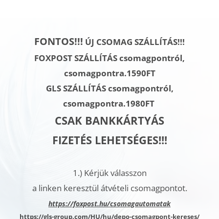
FONTOS!!!
ÚJ CSOMAG SZÁLLÍTÁS!!!
FOXPOST SZÁLLÍTÁS csomagpontról,
csomagpontra.1590FT
GLS SZÁLLÍTÁS
csomagpontról,
csomagpontra.
1980FT
CSAK BANKKÁRTYÁS
FIZETÉS LEHETSÉGES!!!
1.)
Kérjük válasszon
a linken keresztül átvételi csomagpontot.
h
ttps://foxpost.hu/csomagautomatak
https://gls-group.com/HU/hu/depo-csomagpont-kereses/