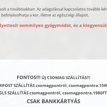
asolt a továbbiakban. Az adagolással kapcsolatos további ké
befolyásolhatja a kor, illetve az egészségi állapot.
yettesít semmilyen gyógymódot, és a kiegyensúl
FONTOS!!!
ÚJ CSOMAG SZÁLLÍTÁS!!!
XPOST SZÁLLÍTÁS csomagpontról, csomagpontra.159
GLS SZÁLLÍTÁS
csomagpontról, csomagpontra.
1980F
CSAK BANKKÁRTYÁS