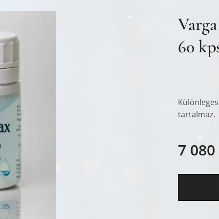
Varga
60 kp
Különleges
tartalmaz.
7 080