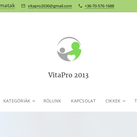
omatak
vitapro2030@gmail.com
+36-70-576-1688
VitaPro 2013
KATEGÓRIÁK
RÓLUNK
KAPCSOLAT
CIKKEK