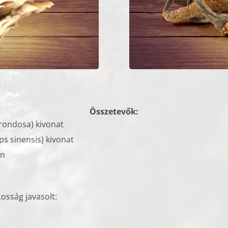
Összetevők:
rondosa) kivonat
 sinensis) kivonat
in
osság javasolt: