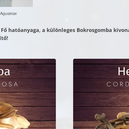
 Aquanax
Fő hatóanyaga, a különleges Bokrosgomba kivona
tő!