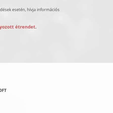
rdések esetén, hívja információs
yozott étrendet
.
0FT
T