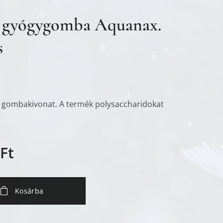
 gyógygomba Aquanax.
s
 gombakivonat. A termék polysaccharidokat
Ft
Kosárba