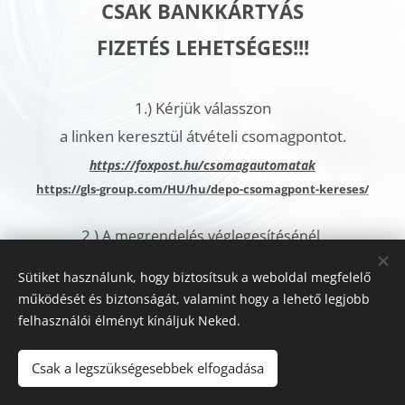
CSAK BANKKÁRTYÁS
FIZETÉS LEHETSÉGES!!!
1.)
Kérjük válasszon
a linken keresztül átvételi csomagpontot.
h
ttps://foxpost.hu/csomagautomatak
https://gls-group.com/HU/hu/depo-csomagpont-kereses/
2.)
A megrendelés véglegesítésénél,
a További megjegyzések rovatban
Sütiket használunk, hogy biztosítsuk a weboldal megfelelő
kérjük jelölje meg az
működését és biztonságát, valamint hogy a lehető legjobb
Ön által kiválasztott csomagautomata címét.
felhasználói élményt kínáljuk Neked.
Sütik
Csak a legszükségesebbek elfogadása