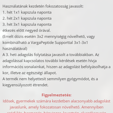
Használatának kezdetén fokozatosság javasolt:
1. hét 1x1 kapszula naponta
2. hét 2x1 kapszula naponta
3. hét 3x1 kapszula naponta
étkezés előtt negyed órával.
(Emelt dózis esetén 3x2 mennyiségig növelhető, vagy
kombinálható a VargaPeptide Supporttal 3x1-3x1
használatával)
A 3. heti adagolás folytatása javasolt a továbbiakban. Az
adagolással kapcsolatos további kérdések esetén hívja
információs vonalainkat, hiszen az adagolást befolyásolhatja a
kor, illetve az egészségi állapot.
A termék nem helyettesít semmilyen gyógymódot, és a
kiegyensúlyozott étrendet.
Figyelmeztetés:
Idősek, gyermekek számára kezdetben alacsonyabb adagolást
javaslunk, amely fokozatosan növelhető. Amennyiben
szédülés, hasmenés, hányinger, levertség, aluszékonyság