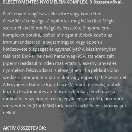
ÉLESZTŐMENTES NYOMELEM-KOMPLEX, 9 összetevővel.
Érzékenyen reagálsz az élesztőre vagy konkrétan
élesztőérzékenységet állapítottak meg Nálad (is)? Mégis
szeretnél kiváló minőségű és összetételű nyomelem-
komplexet pótolni, ezáltal támogatni többek között az
immunrendszered, a pajzsmirigyed vagy éppen a
kötőszöveteid épségét és egyensúlyát? A készítményben
található BioPerine nevű hatóanyag (95% standardizált
piperin) ráadásul minden más vitamin, ásványi anyag és
nyomelem felszívódását is elősegítheti - ha például külön
szedsz C-vitamint, B-vitaminokat vagy éppen Q10-koenzimet.
A Freyagena Balance Iqon Trace (M, mint minerals) többek
között élesztőmentes aminosav-kelátokat, emelt dózisú
molibdént vagy éppen a világ egyik legismertebb, prémium
szerves kénjét (OptiMSM) tartalmazza adalék- és vivőanyagok
nélkül.
AKTÍV ÖSSZETEVŐK: