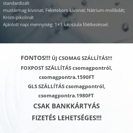
standardizált
mustármag-kivonat; Feketebors-kivonat; Nátrium-molibdát;
Króm-pikolinát
Ajánlott napi mennyiség: 1×1 kapszula főétkezéssel.
FONTOS!!!
ÚJ CSOMAG SZÁLLÍTÁS!!!
FOXPOST SZÁLLÍTÁS csomagpontról,
csomagpontra.1590FT
GLS SZÁLLÍTÁS
csomagpontról,
csomagpontra.
1980FT
CSAK BANKKÁRTYÁS
FIZETÉS LEHETSÉGES!!!