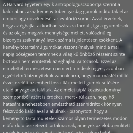
A Harvard Egyetem egyik antropológuscsoportja szerint a
kalóriában, azaz keményítőben gazdag gumók indították el az
emberi agy növekedését az evolúció során. Azzal érvelnek,
hogy az éghajlat akkoriban szárazra fordult, így a gyümölcsök
és az olajos magvak mennyisége mellett valószínűleg
bizonyos zsákmányállatok száma is jelentősen csökkent. A
keményítőtartalmú gumókat viszont (melyek mind a mai
napig bőségesen teremnek a világ különböző részein) szinte
biztosan nem érintették az éghajlati változások. Ezzel az
elmélettel természetesen nem ért mindenki egyet, azonban
egyértelmű bizonyítékok vannak arra, hogy már másfél millió
évvel ezelőtt az emberi fosszíliák mellett gumók sütésére
utaló anyagokat találtak. Az elmélet táplálkozástudományi
szempontból azért is érdekes, mert - túl azon, hogy hő
hatására a nehezebben emészthető szénhidrátok könnyen
felszívódó kalóriával alakulnak - bizonyított, hogy a
keményítő tartalmú ételek számos olyan természetes módon
előforduló összetevőt tartalmaznak, amelyek az előbb említett
szelektív rostok és rövid szénláncú zsírsavakon belül