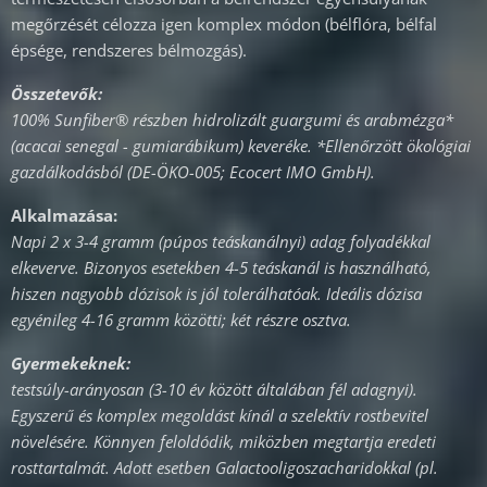
megőrzését célozza igen komplex módon (bélflóra, bélfal
épsége, rendszeres bélmozgás).
Összetevők:
100% Sunfiber® részben hidrolizált guargumi és arabmézga*
(acacai senegal - gumiarábikum) keveréke. *Ellenőrzött ökológiai
gazdálkodásból (DE-ÖKO-005; Ecocert IMO GmbH).
Alkalmazása:
Napi 2 x 3-4 gramm (púpos teáskanálnyi) adag folyadékkal
elkeverve. Bizonyos esetekben 4-5 teáskanál is használható,
hiszen nagyobb dózisok is jól tolerálhatóak. Ideális dózisa
egyénileg 4-16 gramm közötti; két részre osztva.
Gyermekeknek:
testsúly-arányosan (3-10 év között általában fél adagnyi).
Egyszerű és komplex megoldást kínál a szelektív rostbevitel
növelésére. Könnyen feloldódik, miközben megtartja eredeti
rosttartalmát. Adott esetben Galactooligoszacharidokkal (pl.