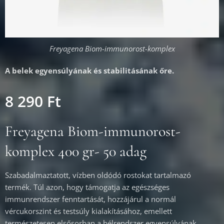
Freyagena Biom-immunorost-komplex
A belek egyensúlyának és stabilitásának őre.
8 290
Ft
Freyagena Biom-immunorost-
komplex 400 gr- 50 adag
Szabadalmaztatott, vízben oldódó rostokat tartalmazó
termék. Túl azon, hogy támogatja az egészséges
immunrendszer fenntartását, hozzájárul a normál
vércukorszint és testsúly kialakításához, emellett
természetesen elsősorban a bélrendszer egyensúlyának