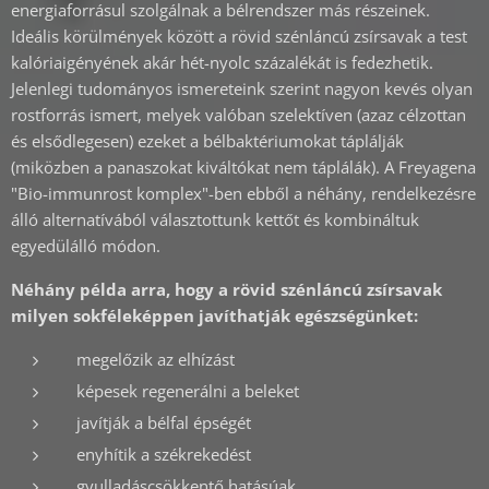
energiaforrásul szolgálnak a bélrendszer más részeinek.
Ideális körülmények között a rövid szénláncú zsírsavak a test
kalóriaigényének akár hét-nyolc százalékát is fedezhetik.
Jelenlegi tudományos ismereteink szerint nagyon kevés olyan
rostforrás ismert, melyek valóban szelektíven (azaz célzottan
és elsődlegesen) ezeket a bélbaktériumokat táplálják
(miközben a panaszokat kiváltókat nem táplálák). A Freyagena
"Bio-immunrost komplex"-ben ebből a néhány, rendelkezésre
álló alternatívából választottunk kettőt és kombináltuk
egyedülálló módon.
Néhány példa arra, hogy a rövid szénláncú zsírsavak
milyen sokféleképpen javíthatják egészségünket:
megelőzik az elhízást
képesek regenerálni a beleket
javítják a bélfal épségét
enyhítik a székrekedést
gyulladáscsökkentő hatásúak