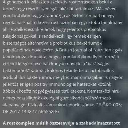
A gondosan kiválasztott szelektív rostforrásokon belül a
termék egy részről szenegáli akáciát tartalmaz. Más néven
gumiarábikum vagy arabmézga az élelmiszeriparban egy
régóta használt étkezési rost, azonban egyre több tanulmány
áll rendelkezésünkre arról, hogy jelentős prebiotikus
tulajdonságokkal is rendelkezik, így remek és igen
biztonságos alternatíva a probiotikus baktériumok
populációinak növelésére. A British Journal of Nutrition egyik
tanulmánya kimutatta, hogy a gumiarábikum ilyen formájú
étrendi kiegészítése hatékonyan növelte a "barátságos
baktériumok" számát, különös tekintettel a Lactobacillus
acidophilus baktériumra, melyhez már önmagában is nagyon
jelentős és igen pozitív immunológiai hatásokat kötünk
(többek között nőgyógyászati területeken). Nemzetközi hírű
német beszállítónk ökológiai gazdálkodásból származó
alapanyagot biztosít számunkra (ennek száma: DE-ÖKO-005;
DE-2017-144877-666558-E)
A rostkomplex másik összetevője a szabadalmaztatott