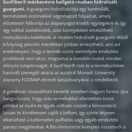
SunFiber® márkanévre hallgató részben hidrolizált
guargumi.
A guargumi hidrolizációja egy kontrollált,
természetes enzimekkel végrehajtott folyamat, amely
előzetesen felbontja az alapanyagot kisebb egységekre és így
egy sokkal szelektívebb, azaz könnyebben emészthető
rostszálacska keletkezik. A részben hidrolizált guargumi ebből
kifolyólag jelentős mértékben jobban emészthető, ami azt
eredményezi, hogy a termék szinte semmilyen emésztési
problémát nem okoz, megtartva a szelektív rostok minden
előnyös tulajdonságát. A SunFiber® rost és a termékünkben
használt szenegáli akácia az ausztrál Monash University
alacsony FODMAP-étrendi tanúsítványával is rendelkezik.
A gondosan összeállított keverék esetében nagyon fontos újra
hangsúlyozni, hogy más termékekkel ellentétben (mint
például az inulin és egyéb oldható rostok) a fermentáció
lassan és kíméletesen zajlik a bélben, így szinte teljesen
elkerülhető a kellemetlen puffadás vagy egyéb emésztési
panasz megjelenése. A Bio-immunrost komplex összetevői a