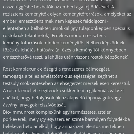
összefüggésbe hozhatók az emberi agy fejlődésével. A
rezisztens keményítők olyan keményítőforrások, amelyeket az
emberi emésztőenzimek nem képesek feldolgozni -
ellentétben a bélbaktériumokkal (így tulajdonképpen speciális
rostoknak tekinthetők). Érdekes módon rezisztens
keményítőforrások minden keményítős ételben képződnek
főzés és lehűtés hatására (a főzés a keményítőt könnyebben
emészthetővé teszi, a lehűlés után viszont rostok képződnek).
Rost komplexünk elősegíti a rendszeres bélmozgást,
támogatja a teljes emésztőtraktus egészségét, segíthet a
testsúly csökkentésében az éhségérzet mérséklésén keresztül.
A rostok emellett segítenek csökkenteni a glikémiás választ
anélkül, hogy befolyásolnák az alapvető tápanyagok vagy
ásványi anyagok felszívódását.
Bio-immunrost komplexünk egy természetes, íztelen
porkeverék, mely így egyszerűen szinte bármilyen folyadékba
belekeverhető anélkül, hogy annak ízét jelentős mértékben
befolyásolna. Igen jól tolerálható, általában egyáltalán nem