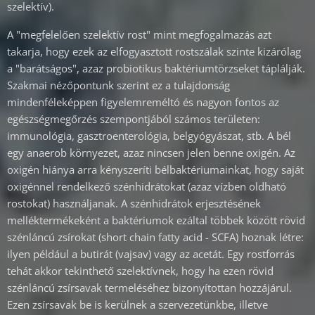
szelektív).
A "megfelelően szelektív rost" mint megfogalmazás azt
takarja, hogy ezek az elfogyasztott rostszálak szinte kizárólag
a "barátságos", azaz probiotikus baktériumtörzseket táplálják.
Szakmai nézőpontunk szerint ez a tulajdonság
mindenféleképpen figyelemreméltó és nagyon fontos az
egészségmegőrzés szempontjából számos területen:
immunológia, gasztroenterológia, belgyógyászat, stb. A bél
egy anaerob környezet, azaz nincsen jelen benne oxigén. Az
oxigén hiánya arra kényszeríti bélbaktériumainkat, hogy saját
oxigénnel rendelkező szénhidrátokat (azaz vízben oldható
rostokat) használjanak. A szénhidrátok erjesztésének
melléktermékeként a baktériumok ezáltal többek között rövid
szénláncú zsírokat (short chain fatty acid - SCFA) hoznak létre:
ilyen például a butirát (vajsav) vagy az acetát. Egy rostforrás
tehát akkor tekinthető szelektívnek, hogy ha ezen rövid
szénláncú zsírsavak termeléséhez bizonyítottan hozzájárul.
Ezen zsírsavak be is kerülnek a szervezetünkbe, illetve