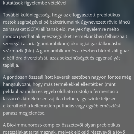
kutatások figyelembe vételével.
További különlegesség, hogy az elfogyasztott prebiotikus
rostok segítségével bélbaktériumaink úgynevezett rövid láncú
zsírsavakat (SCFA) állítanak elő, melyek figyelemre méltó
módon javíthatják egészségünket.Termékünkben felhasznált
szenegáli acacia (gumiarábikum) ökológiai gazdálkodásból
származik (bio). A gumiarábikum és a részben hidrolizált guar
a bélflóra diverzitását, azaz sokszínűségét és egyensúlyát
táplálja.
A gondosan összeállított keverék esetében nagyon fontos még
hangsúlyozni, hogy más termékekkel ellentétben (mint
például az inulin és egyéb oldható rostok) a fermentáció
lassan és kíméletesen zajlik a bélben, így szinte teljesen
elkerülhető a kellemetlen puffadás vagy egyéb emésztési
panasz megjelenése.
A Bio-immunorost-komplex összetevői olyan prebiotikus
rostszálakat tartalmaznak, melyek előkelő résztvevői a jövő