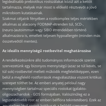
legideálisabb prebiotikus rostszálakat közül azt a kettőt
tartalmazza, melyek már most is előkelő résztvevői a jövő
mikrobiom kutatásainak.
Szakmai céljaink fényében a rostkomplex teljes mértékben
alkalmas az alacsony FODMAP-étrenden túl, SCD-,
(neuro-)autoimmun vagy SIBO étrendekben történő
alkalmazásra is, emellett teljesen hypoallergén (minden más
összetveőtől mentes).
Az ideális mennyiségű rostbevitel meghatározása
A rendelkezésünkre álló tudományos információk szerint
szervezetünk egy bizonyos mennyiségű (azaz se túl kevés, se
túl sok) rostbevitel mellett működik megfelelőképpen, ezen
belül a megfelelő rostforrások megválasztása viszont kritikus
szerepet tölthet be. Az emberi anyatej például nagy
mennyiségben tartalmaz speciális rostokat (galakto-
oligoszacharidok - GOS formájában. Valószínűleg ez a
legszelektívebb rost az emberi bélflóra tekintetében). Ezek az
anyatejben lévő rostok kritikusak a fejlődő szervezet