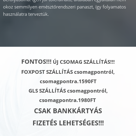
okoz semmilyen emésztőrendszeri panaszt, így folyamatos
használatra terveztük.
FONTOS!!!
ÚJ CSOMAG SZÁLLÍTÁS!!!
FOXPOST SZÁLLÍTÁS csomagpontról,
csomagpontra.1590FT
GLS SZÁLLÍTÁS
csomagpontról,
csomagpontra.
1980FT
CSAK BANKKÁRTYÁS
FIZETÉS LEHETSÉGES!!!