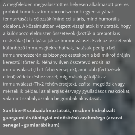
A megfelelően megválasztott és helyesen alkalmazott pre- és
probiotikumok az immunrendszerünk egyensúlyának
fenntartását is célozzák (mind celluláris, mind humorális
oldalon). A közelmúltban végzett vizsgálatok kimutatták, hogy
a különböző élelmiszer-összetevők (köztük a prebiotikus
rostszálak) befolyásolják az immunválaszt. Ezek az összetevők
különböző immunsejtekre hatnak, hatásuk pedig a bél
immunrendszerén és bizonyos esetekben a bél mikroflóráján
keresztül történik. Néhány ilyen összetevő erősíti az
immunválaszt (Th-1 fehérvérsejtek), ami jobb (fertőzések
elleni) védekezéshez vezet; míg mások gátolják az
immunválaszt (Th-2 fehérvérsejtek), ezáltal megelőzik vagy
mérséklik például az allergiás és/vagy gyulladásos reakciókat,
valamint szabályozzák a bélgombák aktivitását.
Sunfiber® szabadalmaztatott, részben hidrolizált
guargumi és ökológiai minősítésű arabmézga (acacai
senegal - gumiarábikum)