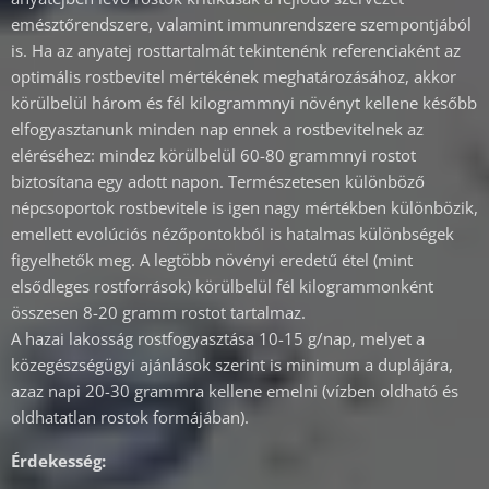
emésztőrendszere, valamint immunrendszere szempontjából
is. Ha az anyatej rosttartalmát tekintenénk referenciaként az
optimális rostbevitel mértékének meghatározásához, akkor
körülbelül három és fél kilogrammnyi növényt kellene később
elfogyasztanunk minden nap ennek a rostbevitelnek az
eléréséhez: mindez körülbelül 60-80 grammnyi rostot
biztosítana egy adott napon. Természetesen különböző
népcsoportok rostbevitele is igen nagy mértékben különbözik,
emellett evolúciós nézőpontokból is hatalmas különbségek
figyelhetők meg. A legtöbb növényi eredetű étel (mint
elsődleges rostforrások) körülbelül fél kilogrammonként
összesen 8-20 gramm rostot tartalmaz.
A hazai lakosság rostfogyasztása 10-15 g/nap, melyet a
közegészségügyi ajánlások szerint is minimum a duplájára,
azaz napi 20-30 grammra kellene emelni (vízben oldható és
oldhatatlan rostok formájában).
Érdekesség: