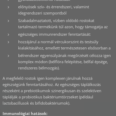
előnyösek szív- és érrendszeri, valamint
idegrendszeri szempontból
Szabadalmaztatott, vízben oldódó rostokat
tartalmazó termékünk túl azon, hogy támogatja az
egészséges immunrendszer fenntartását:
hozzájárul a normál vércukorszint és testsúly
kialakításához, emellett természetesen elsősorban a
bélrendszer egyensúlyának megőrzését célozza igen
komplex módon (bélflóra felépítése, bélfal épsége,
rendszeres bélmozgás).
A megfelelő rostok igen komplexen járulnak hozzá
egészségünk fenntartásához. Az egészséges táplálkozás
részeként a prebiotikumok szinergikusan és szelektíven
táplálják a probiotikus baktériumtörzseket (például
lactobacillusok és bifidobaktériumok).
Immunológiai hatások: