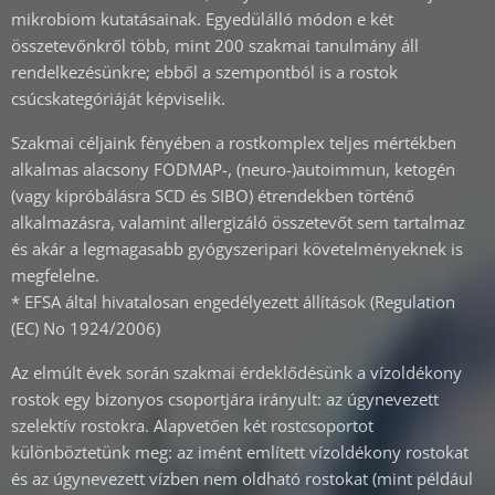
mikrobiom kutatásainak. Egyedülálló módon e két
összetevőnkről több, mint 200 szakmai tanulmány áll
rendelkezésünkre; ebből a szempontból is a rostok
csúcskategóriáját képviselik.
Szakmai céljaink fényében a rostkomplex teljes mértékben
alkalmas alacsony FODMAP-, (neuro-)autoimmun, ketogén
(vagy kipróbálásra SCD és SIBO) étrendekben történő
alkalmazásra, valamint allergizáló összetevőt sem tartalmaz
és akár a legmagasabb gyógyszeripari követelményeknek is
megfelelne.
* EFSA által hivatalosan engedélyezett állítások (Regulation
(EC) No 1924/2006)
Az elmúlt évek során szakmai érdeklődésünk a vízoldékony
rostok egy bizonyos csoportjára irányult: az úgynevezett
szelektív rostokra. Alapvetően két rostcsoportot
különböztetünk meg: az imént említett vízoldékony rostokat
és az úgynevezett vízben nem oldható rostokat (mint például