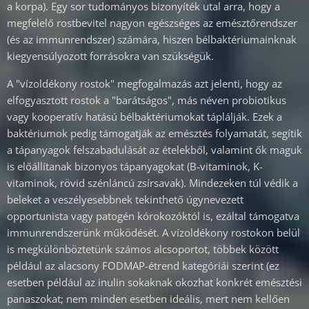
a korpa). Egy sor tudományos bizonyíték utal arra, hogy a
megfelelő rostbevitel nagyon egészséges az emésztőrendszer
(és az immunrendszer) számára, hiszen bélbaktériumainknak
kiegyensúlyozott forrásokra van szükségük.
A "vízoldékony rostok" megfogalmazás azt jelenti, hogy az
elfogyasztott rostok a "barátságos", más néven probiotikus
vagy kooperatív hatású bélbaktériumokat táplálják. Ezek a
baktériumok pedig támogatják az emésztés folyamatát, segítik
a tápanyagok felszabadulását az ételekből, valamint ők maguk
is előállítanak bizonyos tápanyagokat (B-vitaminok, K-
vitaminok, rövid szénláncú zsírsavak). Mindezeken túl védik a
beleket a veszélyesebbnek tekinthető úgynevezett
opportunista vagy patogén kórokozóktól is, ezáltal támogatva
immunrendszerünk működését. A vízoldékony rostokon belül
is megkülönböztetünk számos alcsoportot, többek között
például az alacsony FODMAP-étrend kategóriái szerint (ez
esetben például az inulin sokaknak okozhat konkrét emésztési
panaszokat; nem minden esetben ideális, mert nem kellően