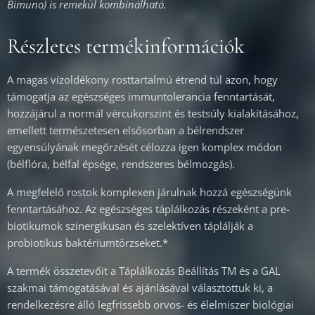
Bimuno) is remekül kombinálható.
Részletes termékinformációk
A magas vízoldékony rosttartalmú étrend túl azon, hogy
támogatja az egészséges immuntolerancia fenntartását,
hozzájárul a normál vércukorszint és testsúly kialakításához,
emellett természetesen elsősorban a bélrendszer
egyensúlyának megőrzését célozza igen komplex módon
(bélflóra, bélfal épsége, rendszeres bélmozgás).
A megfelelő rostok komplexen járulnak hozzá egészségünk
fenntartásához. Az egészséges táplálkozás részeként a pre-
biotikumok szinergikusan és szelektíven táplálják a
probiotikus baktériumtörzseket.*
A termék összetevőit a Táplálkozás Beállítás TM és a GAL
szakmai támogatásával és ajánlásával választottuk ki, a
rendelkezésre álló legfrissebb orvos- és élelmiszer biológiai