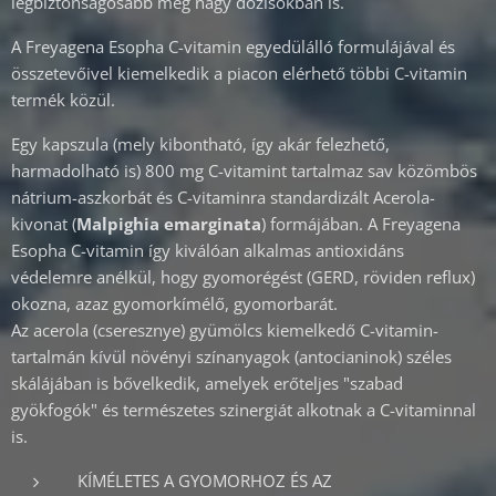
legbiztonságosabb még nagy dózisokban is.
A Freyagena Esopha C-vitamin egyedülálló formulájával és
összetevőivel kiemelkedik a piacon elérhető többi C-vitamin
termék közül.
Egy kapszula (mely kibontható, így akár felezhető,
harmadolható is) 800 mg C-vitamint tartalmaz sav közömbös
nátrium-aszkorbát és C-vitaminra standardizált Acerola-
kivonat (
Malpighia emarginata
) formájában. A Freyagena
Esopha C-vitamin így kiválóan alkalmas antioxidáns
védelemre anélkül, hogy gyomorégést (GERD, röviden reflux)
okozna, azaz gyomorkímélő, gyomorbarát.
Az acerola (cseresznye) gyümölcs kiemelkedő C-vitamin-
tartalmán kívül növényi színanyagok (antocianinok) széles
skálájában is bővelkedik, amelyek erőteljes "szabad
gyökfogók" és természetes szinergiát alkotnak a C-vitaminnal
is.
KÍMÉLETES A GYOMORHOZ ÉS AZ