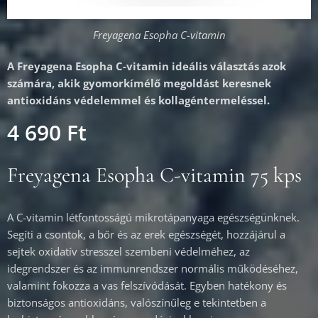
Freyagena Esopha C-vitamin
A Freyagena Esopha C-vitamin ideális választás azok
számára, akik gyomorkímélő megoldást keresnek
antioxidáns védelemmel és kollagéntermeléssel.
4 690
Ft
Freyagena Esopha C-vitamin 75 kps
A C-vitamin létfontosságú mikrotápanyaga egészségünknek.
Segíti a csontok, a bőr és az erek egészségét, hozzájárul a
sejtek oxidatív stresszel szembeni védelméhez, az
idegrendszer és az immunrendszer normális működéséhez,
valamint fokozza a vas felszívódását. Egyben hatékony és
biztonságos antioxidáns, valószínűleg e tekintetben a