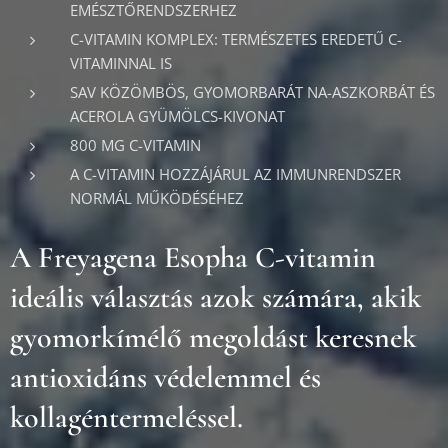
EMÉSZTŐRENDSZERHEZ
C-VITAMIN KOMPLEX: TERMÉSZETES EREDETŰ C-
VITAMINNAL IS
SAV KÖZÖMBÖS, GYOMORBARÁT NA-ASZKORBÁT ÉS
ACEROLA GYÜMÖLCS-KIVONAT
800 MG C-VITAMIN
A C-VITAMIN HOZZÁJÁRUL AZ IMMUNRENDSZER
NORMÁL MŰKÖDÉSÉHEZ
A Freyagena Esopha C-vitamin
ideális választás azok számára, akik
gyomorkímélő megoldást keresnek
antioxidáns védelemmel és
kollagéntermeléssel.