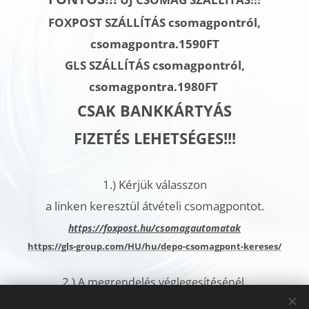
FOXPOST SZÁLLÍTÁS csomagpontról,
csomagpontra.1590FT
GLS SZÁLLÍTÁS
csomagpontról,
csomagpontra.
1980FT
CSAK BANKKÁRTYÁS
FIZETÉS LEHETSÉGES!!!
1.)
Kérjük válasszon
a linken keresztül átvételi csomagpontot.
h
ttps://foxpost.hu/csomagautomatak
https://gls-group.com/HU/hu/depo-csomagpont-kereses/
2.)
A megrendelés véglegesítésénél,
a További megjegyzések rovatban