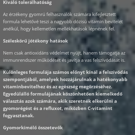
Kiváló tolerálhatóság
Az érzékeny gyomrú felhasználók számára kifejlesztett
formula lehetővé teszi a nagyobb dózisú vitamin bevitelét
anélkül, hogy kellemetlen mellékhatások lépnének fel.
Széleskörű jótékony hatások
Nem csak antioxidáns védelmet nyújt, hanem támogatja az
immunrendszer működését és javítja a vas felszívódását is.
Különleges formulája számos előnyt kínál a felszívódás
szempontjából, amelyek hozzájárulnak a hatékonyabb
vitaminbevitelhez és az egészség megőrzéséhez.
Egyedülálló formulájának köszönhetően kiemelkedő
választás azok számára, akik szeretnék elkerülni a
gyomorégést és a refluxot, miközben C-vitamint
fogyasztanak.
Gyomorkímélő összetevők