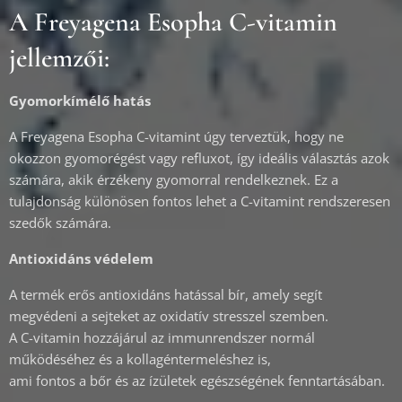
A Freyagena Esopha C-vitamin
jellemzői:
Gyomorkímélő hatás
A Freyagena Esopha C-vitamint úgy terveztük, hogy ne
okozzon gyomorégést vagy refluxot, így ideális választás azok
számára, akik érzékeny gyomorral rendelkeznek. Ez a
tulajdonság különösen fontos lehet a C-vitamint rendszeresen
szedők számára.
Antioxidáns védelem
A termék erős antioxidáns hatással bír, amely segít
megvédeni a sejteket az oxidatív stresszel szemben.
A C-vitamin hozzájárul az immunrendszer normál
működéséhez és a kollagéntermeléshez is,
ami fontos a bőr és az ízületek egészségének fenntartásában.