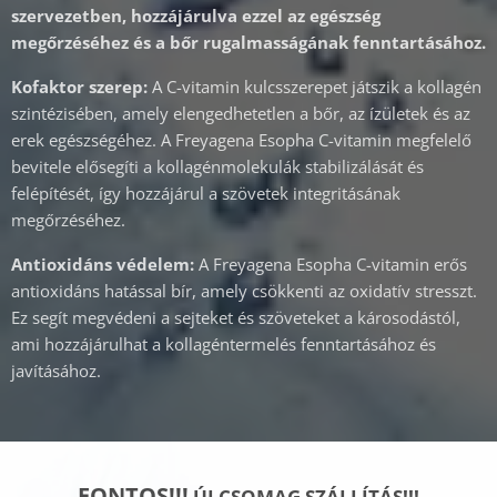
szervezetben, hozzájárulva ezzel az egészség
megőrzéséhez és a bőr rugalmasságának fenntartásához.
Kofaktor szerep:
A C-vitamin kulcsszerepet játszik a kollagén
szintézisében, amely elengedhetetlen a bőr, az ízületek és az
erek egészségéhez. A Freyagena Esopha C-vitamin megfelelő
bevitele elősegíti a kollagénmolekulák stabilizálását és
felépítését, így hozzájárul a szövetek integritásának
megőrzéséhez.
Antioxidáns védelem:
A Freyagena Esopha C-vitamin erős
antioxidáns hatással bír, amely csökkenti az oxidatív stresszt.
Ez segít megvédeni a sejteket és szöveteket a károsodástól,
ami hozzájárulhat a kollagéntermelés fenntartásához és
javításához.
FONTOS!!!
ÚJ CSOMAG SZÁLLÍTÁS!!!