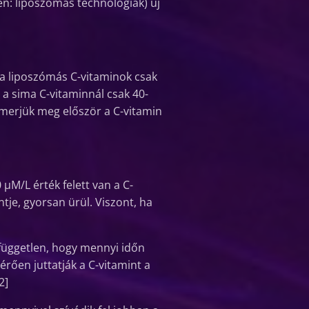
ben: liposzómás technológiák) új
a liposzómás C-vitaminok csak
a sima C-vitaminnál csak 40-
smerjük meg először a C-vitamin
µM/L érték felett van a C-
ntje, gyorsan ürül. Viszont, ha
 független, hogy mennyi időn
rően juttatják a C-vitamint a
2]