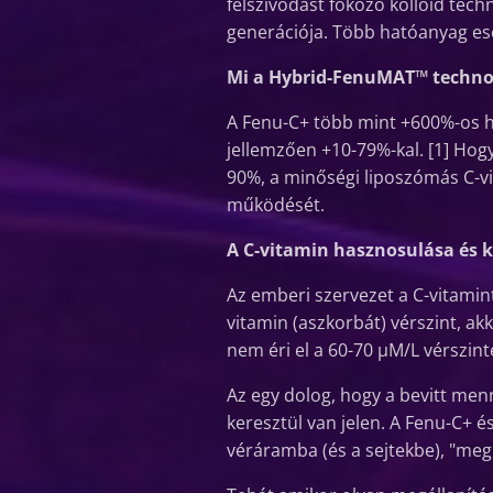
felszívódást fokozó kolloid tech
generációja. Több hatóanyag es
Mi a Hybrid-FenuMAT™ technol
A Fenu-C+ több mint +600%-os h
jellemzően +10-79%-kal. [1] Hog
90%, a minőségi liposzómás C-vi
működését.
A C-vitamin hasznosulása és k
Az emberi szervezet a C-vitamint
vitamin (aszkorbát) vérszint, akk
nem éri el a 60-70 µM/L vérszint
Az egy dolog, hogy a bevitt men
keresztül van jelen. A Fenu-C+ 
véráramba (és a sejtekbe), "megk