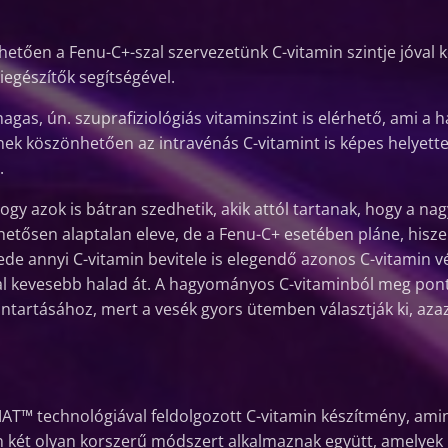
hetően a Fenu-C+-szal szervezetünk C-vitamin szintje jóv
iegészítők segítségével.
magas, ún. szuprafiziológiás vitaminszint is elérhető, ami 
ek köszönhetően az intravénás C-vitamint is képes helyette
.
gy azok is bátran szedhetik, akik attól tartanak, hogy a na
tősen alaptalan eleve, de a Fenu-C+ esetében pláne, hiszen
de annyi C-vitamin bevitele is elegendő azonos C-vitamin v
l kevesebb halad át. A hagyományos C-vitaminból meg pont a
nntartásához, mert a vesék gyors ütemben választják ki, aza
AT™ technológiával feldolgozott C-vitamin készítmény, amin
rán két olyan korszerű módszert alkalmaznak együtt, amelyek