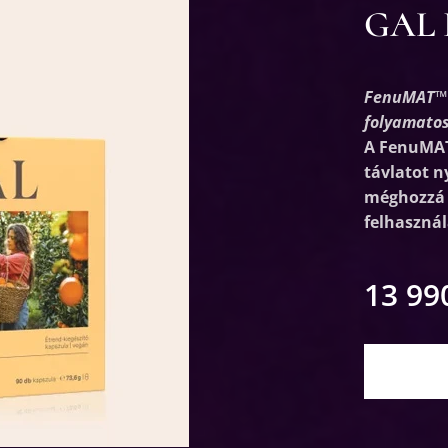
GAL F
FenuMAT™ t
folyamato
A FenuMAT
távlatot n
méghozzá 
felhasznál
13 99