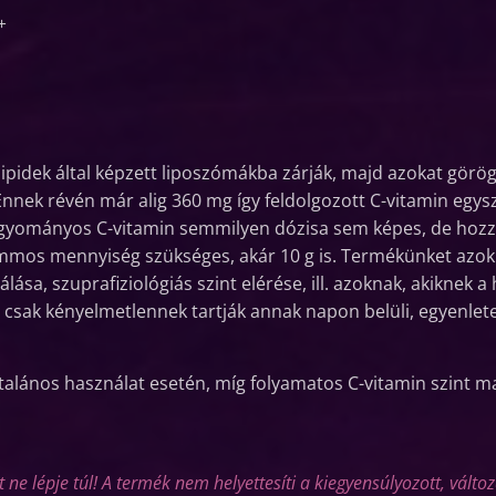
+
lipidek által képzett liposzómákba zárják, majd azokat görö
nnek révén már alig 360 mg így feldolgozott C-vitamin egysz
hagyományos C-vitamin semmilyen dózisa sem képes, de ho
ammos mennyiség szükséges, akár 10 g is. Termékünket azokna
álása, szuprafiziológiás szint elérése, ill. azoknak, akikne
csak kényelmetlennek tartják annak napon belüli, egyenlete
talános használat esetén, míg folyamatos C-vitamin szint ma
 ne lépje túl! A termék nem helyettesíti a kiegyensúlyozott, válto