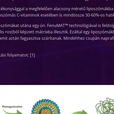
atékonysággal a megfelelően alacsony méretű liposzómákba
iposzómás C-vitaminok esetében is mindössze 30-60%-os hat
poszómákat utána egy ún. FenuMAT™ technológiával is feldolg
 rostból képzett mátrixba illesztik. Ezáltal egy liposzómák
, amit aztán fagyasztva szárítanak. Mindehhez csupán napra
tási folyamatot: [1]