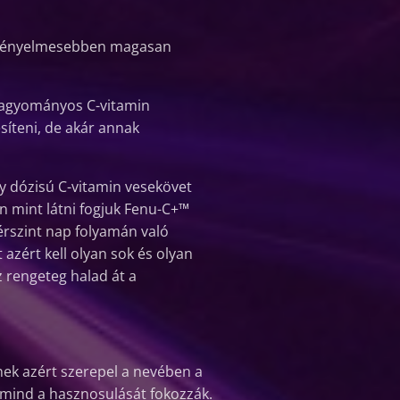
al kényelmesebben magasan
a hagyományos C-vitamin
síteni, de akár annak
gy dózisú C-vitamin vesekövet
 mint látni fogjuk Fenu-C+™
érszint nap folyamán való
zért kell olyan sok és olyan
z rengeteg halad át a
ek azért szerepel a nevében a
 mind a hasznosulását fokozzák.