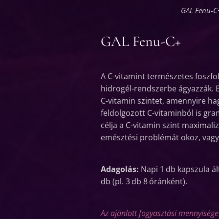
GAL Fenu-C
GAL Fenu-C+
A C-vitamint természetes foszfo
hidrogél-rendszerbe ágyazzák. E
C-vitamin szintet, amennyire 
feldolgozott C-vitaminból is gr
célja a C-vitamin szint maximaliz
emésztési problémát okoz, vagy 
Adagolás:
Napi 1 db kapszula ál
db (pl. 3 db 8 óránként).
Az ajánlott fogyasztási mennyiséget