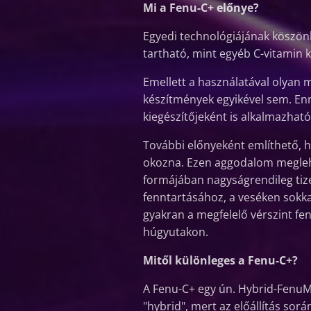
Mi a Fenu-C+ előnye?
Egyedi technológiájának köszön
tartható, mint egyéb C-vitamin k
Emellett a használatával olyan 
készítmények egyikével sem. Enn
kiegészítőjeként is alkalmazható
További előnyeként említhető, ho
okozna. Ezen aggodalom meglehe
formájában nagyságrendileg tize
fenntartásához, a veséken sokka
gyakran a megfelelő vérszint fe
húgyutakon.
Mitől különleges a Fenu-C+?
A Fenu-C+ egy ún. Hybrid-FenuM
"hybrid", mert az előállítás so