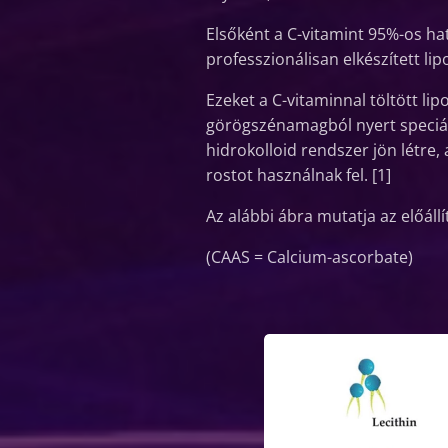
Elsőként a C-vitamint 95%-os h
professzionálisan elkészített l
Ezeket a C-vitaminnal töltött li
görögszénamagból nyert speciális
hidrokolloid rendszer jön létre
rostot használnak fel. [1]
Az alábbi ábra mutatja az előállí
(CAAS = Calcium-ascorbate)