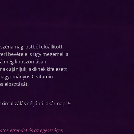
gszénamagrostból előállított
eri bevétele is úgy megemeli a
zzá még liposzómásan
k ajánljuk, akiknek kifejezett
k a hagyományos C-vitamin
s elosztását.
ximalizálás céljából akár napi 9
zatos étrendet és az egészséges