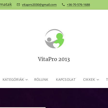
omatak
vitapro2030@gmail.com
+36-70-576-1688
VitaPro 2013
KATEGÓRIÁK
RÓLUNK
KAPCSOLAT
CIKKEK