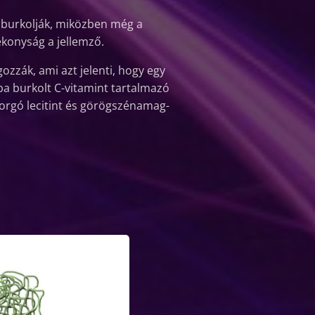
 burkolják, miközben még a
ékonyság a jellemző.
ozzák, ami azt jelenti, hogy egy
ba burkolt C-vitamint tartalmazó
forgó lecitint és görögszénamag-