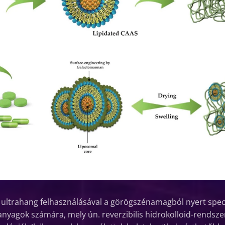
ultrahang felhasználásával a görögszénamagból nyert speciá
anyagok számára, mely ún. reverzibilis hidrokolloid-rendsze