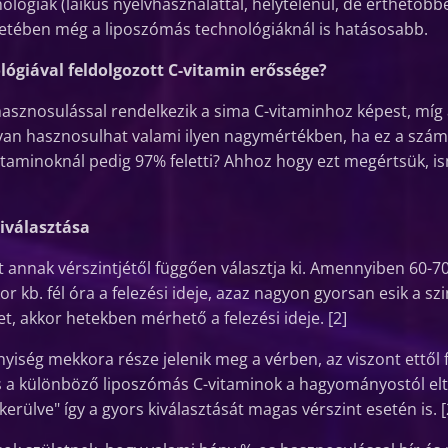
nológiák (laikus nyelvhasználattal, helytelenül, de érthetőb
etében még a liposzómás technológiáknál is hatásosabb.
ógiával feldolgozott C-vitamin erőssége?
asznosulással rendelkezik a sima C-vitaminhoz képest, míg 
yan hasznosulhat valami ilyen nagymértékben, ha ez a szám 
taminoknál pedig 97% feletti? Ahhoz hogy ezt megértsük, i
iválasztása
 annak vérszintjétől függően választja ki. Amennyiben 60-70 
or kb. fél óra a felezési ideje, azaz nagyon gyorsan esik a szi
et, akkor hetekben mérhető a felezési ideje. [2]
nyiség mekkora része jelenik meg a vérben, az viszont ettől
és a különböző liposzómás C-vitaminok a hagyományostól elté
erülve" így a gyors kiválasztását magas vérszint esetén is. [