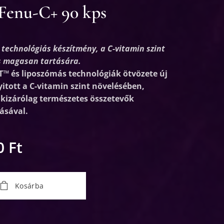
enu-C+ 90 kps
echnológiás készítmény, a C-vitamin szint
s magasan tartására.
™ és liposzómás technológiák ötvözete új
yitott a C-vitamin szint növelésében,
kizárólag természetes összetevők
ásával.
0
Ft
Kosárba