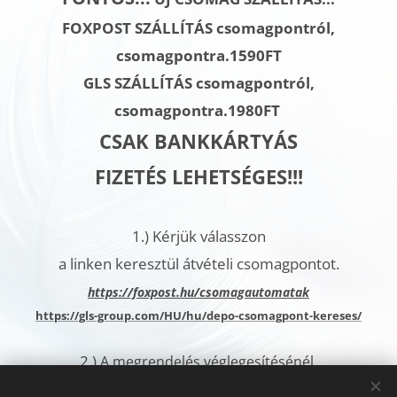
FOXPOST SZÁLLÍTÁS csomagpontról,
csomagpontra.1590FT
GLS SZÁLLÍTÁS
csomagpontról,
csomagpontra.
1980FT
CSAK BANKKÁRTYÁS
FIZETÉS LEHETSÉGES!!!
1.)
Kérjük válasszon
a linken keresztül átvételi csomagpontot.
h
ttps://foxpost.hu/csomagautomatak
https://gls-group.com/HU/hu/depo-csomagpont-kereses/
2.)
A megrendelés véglegesítésénél,
a További megjegyzések rovatban