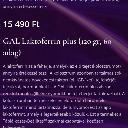
annyira értékessé teszi.
15 490
Ft
GAL Laktoferrin plus (120 gr, 60
adag)
A laktoferrin az a fehérje, amelyik az elő tejet (kolosztrumot)
annyira értékessé teszi. A kolosztrum azonban tartalmaz sok
nemkívánatos növekedési faktort (pl. IGF-1-et), tejfehérjét,
tejcukrot, hormonokat is. A GAL Laktoferrin plus viszont
ezektől mentes (illetve nyomokban tejfehérjét tartalmazhat). A
kolosztrumban természetesen előforduló háromféle
laktoferrint mind tartalmazza, de túlnyomórészt az apo-
laktoferrint, amely a legértékesebb közülük. Ezt a terméket a
Táplálkozás-Beállítás™ szakmai csapatával közösen
fejlesztettük.