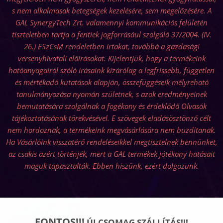
s nem alkalmasak betegségek kezelésére, sem megelőzésére. A
GAL SynergyTech Zrt. valamennyi kommunikációs felületén
tiszteletben tartja a fentiek jogforrásául szolgáló 37/2004. (IV.
26.) ESzCsM rendeletben írtakat, továbbá a gazdasági
versenyhivatali előírásokat. Kijelentjük, hogy a termékeink
hatóanyagairól szóló írásaink kizárólag a legfrissebb, független
és mértékadó kutatások alapján, összefüggéseik mélyreható
tanulmányozása nyomán születnek, s azok eredményeinek
bemutatására szolgálnak a fogékony és érdeklődő Olvasók
tájékoztatásának törekvésével. E szövegek eladásösztönző célt
nem hordoznak, a termékeink megvásárlására nem buzdítanak.
Ha Vásárlóink visszatérő rendeléseikkel megtisztelnek bennünket,
az csakis azért történjék, mert a GAL termékek jótékony hatásait
maguk tapasztalták. Ebben hiszünk, ezért dolgozunk.
FONTOS!!!
ÚJ CSOMAG SZÁLLÍTÁS!!!