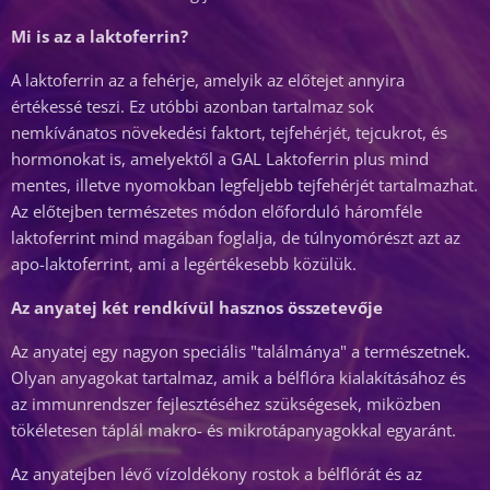
Mi is az a laktoferrin?
A laktoferrin az a fehérje, amelyik az előtejet annyira
értékessé teszi. Ez utóbbi azonban tartalmaz sok
nemkívánatos növekedési faktort, tejfehérjét, tejcukrot, és
hormonokat is, amelyektől a GAL Laktoferrin plus mind
mentes, illetve nyomokban legfeljebb tejfehérjét tartalmazhat.
Az előtejben természetes módon előforduló háromféle
laktoferrint mind magában foglalja, de túlnyomórészt azt az
apo-laktoferrint, ami a legértékesebb közülük.
Az anyatej két rendkívül hasznos összetevője
Az anyatej egy nagyon speciális "találmánya" a természetnek.
Olyan anyagokat tartalmaz, amik a bélflóra kialakításához és
az immunrendszer fejlesztéséhez szükségesek, miközben
tökéletesen táplál makro- és mikrotápanyagokkal egyaránt.
Az anyatejben lévő vízoldékony rostok a bélflórát és az