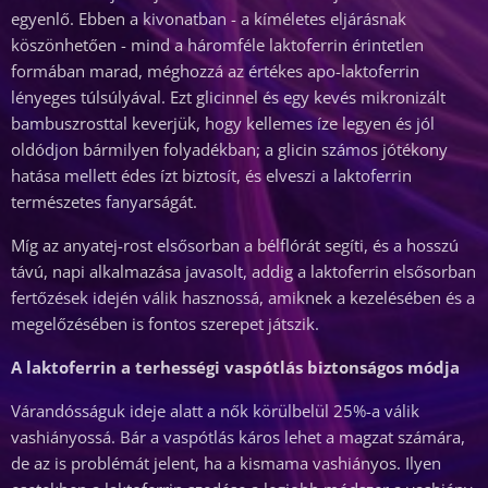
egyenlő. Ebben a kivonatban - a kíméletes eljárásnak
köszönhetően - mind a háromféle laktoferrin érintetlen
formában marad, méghozzá az értékes apo-laktoferrin
lényeges túlsúlyával. Ezt glicinnel és egy kevés mikronizált
bambuszrosttal keverjük, hogy kellemes íze legyen és jól
oldódjon bármilyen folyadékban; a glicin számos jótékony
hatása mellett édes ízt biztosít, és elveszi a laktoferrin
természetes fanyarságát.
Míg az anyatej-rost elsősorban a bélflórát segíti, és a hosszú
távú, napi alkalmazása javasolt, addig a laktoferrin elsősorban
fertőzések idején válik hasznossá, amiknek a kezelésében és a
megelőzésében is fontos szerepet játszik.
A laktoferrin a terhességi vaspótlás biztonságos módja
Várandósságuk ideje alatt a nők körülbelül 25%-a válik
vashiányossá. Bár a vaspótlás káros lehet a magzat számára,
de az is problémát jelent, ha a kismama vashiányos. Ilyen