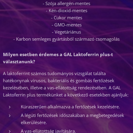
- Szója allergén-mentes
- Kén-dioxid-mentes
- Cukor mentes
- GMO-mentes
- Vegetáriánus
- Karbon semleges gyártásból származó csomagolás
Milyen esetben érdemes a GAL Laktoferrin plus-t
választanunk?
A laktoferrint számos tudományos vizsgálat találta
hatékonynak vírusos, bakteriális és gombás fertőzések
kezelésében, illetve a vas-ellátottság rendezésében. A GAL
Laktoferrin plus termékünket a következő esetekben ajánljuk:
Kúraszerűen alkalmazva a fertőzések kezelésére.
A légúti fertőzések időszakában a megbetegedések
elkerülésére.
A vas-ellátottság javítására.