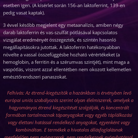
esetben igen. (A kísérlet során 156-an laktoferrint, 139-en
pedig vasat kaptak).
3 évvel később megjelent egy metaanalízis, amiben négy
darab laktoferrin és vas-szulfát pótlásával kapcsolatos
vizsgálat eredményét összegezték, és szintén hasonló
megállapításokra jutottak. A laktoferrin hatékonyabban
növelte a vassal összefüggésbe hozható vérértékeket (a
hemoglobin, a ferritin és a szérumvas szintjét), mint maga a
vaspótlás, viszont azzal ellentétben nem okozott kellemetlen
emésztőrendszeri panaszokat.
Felhívás: Az étrend-kiegészítők a hazánkban is érvényben levő
európai uniós szabályozás szerint olyan élelmiszerek, amelyek a
hagyományos étrend kiegészítését szolgálják, és koncentrált
formában tartalmaznak tápanyagokat vagy egyéb táplálkozási
vagy élettani hatással rendelkező anyagokat, egyenként vagy
kombináltan. E termékek a hivatalos állásfoglalásnak
megfelelően nem gyógyszerek, nem rendelkeznek gyógyhatással,