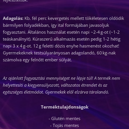
Adagolás:
Kb. fél perc kevergetés mellett tökéletesen oldódik
bármilyen folyadékban, így ital formájában javasoljuk
fogyasztani. Általános használat esetén napi ~2-4 g-ot (~1-2
teáskanálnyit). Kúraszerű alkalmazás esetén pedig 1-2 hétig
napi 3 x 4 g-ot. 12 g feletti dózis enyhe hasmenést okozhat!
Gyermekeknek testsúlyarányosan adagolandó, 60 kg-nak
számolva egy felnőtt ember súlyát.
Az ajánlott fogyasztási mennyiséget ne lépje túl! A termék nem
helyettesíti a kiegyensúlyozott, változatos étrendet és az
egészséges életmódot. Gyermekek elől elzárva tárolandó.
Terméktulajdonságok
- Glutén mentes
- Tojás mentes