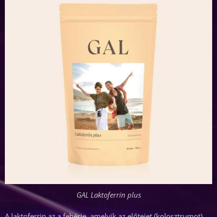
GAL Laktoferrin plus
A laktoferrin az a fehérje, amelyik az előtejet (kolosztrumot)