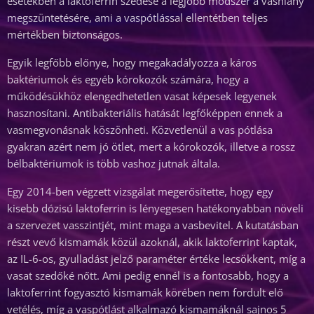
esetekben a laktoferrin szedése a legjobb módszer a vashiány
megszüntetésére, ami a vaspótlással ellentétben teljes
mértékben biztonságos.
Egyik legfőbb előnye, hogy megakadályozza a káros
baktériumok és egyéb kórokozók számára, hogy a
működésükhöz elengedhetetlen vasat képesek legyenek
hasznosítani. Antibakteriális hatását legfőképpen ennek a
vasmegvonásnak köszönheti. Közvetlenül a vas pótlása
gyakran azért nem jó ötlet, mert a kórokozók, illetve a rossz
bélbaktériumok is több vashoz jutnak általa.
Egy 2014-ben végzett vizsgálat megerősítette, hogy egy
kisebb dózisú laktoferrin is lényegesen hatékonyabban növeli
a szervezet vasszintjét, mint maga a vasbevitel. A kutatásban
részt vevő kismamák közül azoknál, akik laktoferrint kaptak,
az IL-6-os, gyulladást jelző paraméter értéke lecsökkent, míg a
vasat szedőké nőtt. Ami pedig ennél is a fontosabb, hogy a
laktoferrint fogyasztó kismamák körében nem fordult elő
vetélés, míg a vaspótlást alkalmazó kismamáknál sajnos 5