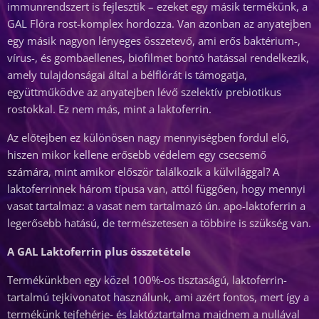
immunrendszert is fejlesztik – ezeket egy másik termékünk, a
GAL Flóra rost-komplex hordozza. Van azonban az anyatejben
egy másik nagyon lényeges összetevő, ami erős baktérium-,
vírus-, és gombaellenes, biofilmet bontó hatással rendelkezik,
amely tulajdonságai által a bélflórát is támogatja,
együttműködve az anyatejben lévő szelektív prebiotikus
rostokkal. Ez nem más, mint a laktoferrin.
Az előtejben ez különösen nagy mennyiségben fordul elő,
hiszen mikor kellene erősebb védelem egy csecsemő
számára, mint amikor először találkozik a külvilággal? A
laktoferrinnek három típusa van, attól függően, hogy mennyi
vasat tartalmaz: a vasat nem tartalmazó ún. apo-laktoferrin a
legerősebb hatású, de természetesen a többire is szükség van.
A GAL Laktoferrin plus összetétele
Termékünkben egy közel 100%-os tisztaságú, laktoferrin-
tartalmú tejkivonatot használunk, ami azért fontos, mert így a
termékünk tejfehérje- és laktóztartalma majdnem a nullával