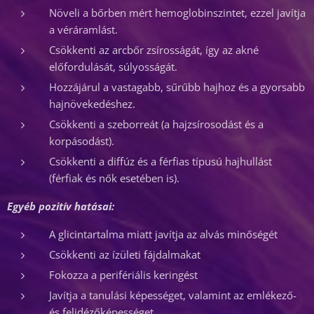
Növeli a bőrben mért hemoglobinszintet, ezzel javítja
a véráramlást.
Csökkenti az arcbőr zsírosságát, így az akné
előfordulását, súlyosságát.
Hozzájárul a vastagabb, sűrűbb hajhoz és a gyorsabb
hajnövekedéshez.
Csökkenti a szeborreát (a hajzsírosodást és a
korpásodást).
Csökkenti a diffúz és a férfias típusú hajhullást
(férfiak és nők esetében is).
Egyéb pozitív hatásai:
A glicintartalma miatt javítja az alvás minőségét
Csökkenti az ízületi fájdalmakat
Fokozza a perifériális keringést
Javítja a tanulási képességet, valamint az emlékező-
és felidézőképességet