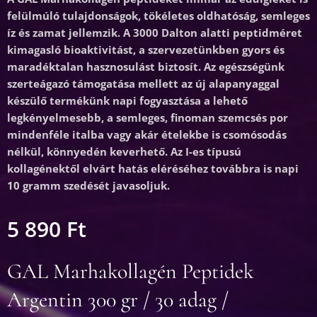
felülmúló tulajdonságok, tökéletes oldhatóság, semleges
íz és zamat jellemzik. A 3000 Dalton alatti peptidméret
kimagasló bioaktivitást, a szervezetünkben gyors és
maradéktalan hasznosulást biztosít. Az egészségünk
szerteágazó támogatása mellett az új alapanyaggal
készülő termékünk napi fogyasztása a lehető
legkényelmesebb, a semleges, finoman szemcsés por
mindenféle italba vagy akár ételekbe is csomósodás
nélkül, könnyedén keverhető. Az I-es típusú
kollagénektől elvárt hatás eléréséhez továbbra is napi
10 gramm szedését javasoljuk.
5 890
Ft
GAL Marhakollagén Peptidek
Argentin 300 gr / 30 adag /