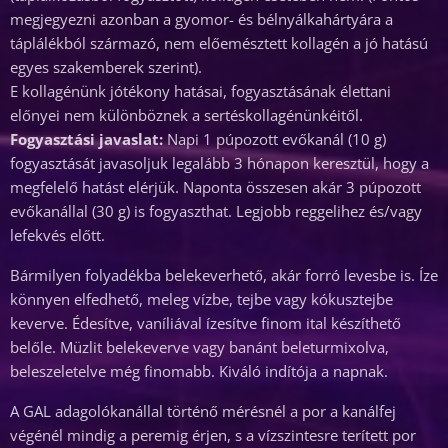
megjegyezni azonban a gyomor- és bélnyálkahártyára a
táplálékból származó, nem előemésztett kollagén a jó hatású
egyes szakemberek szerint).
E kollagénünk jótékony hatásai, fogyasztásának élettani
előnyei nem különböznek a sertéskollagénünkéitől.
Fogyasztási javaslat:
Napi 1 púpozott evőkanál (10 g)
fogyasztását javasoljuk legalább 3 hónapon keresztül, hogy a
megfelelő hatást elérjük. Naponta összesen akár 3 púpozott
evőkanállal (30 g) is fogyaszthat. Legjobb reggelihez és/vagy
lefekvés előtt.
Bármilyen folyadékba belekeverhető, akár forró levesbe is. Íze
könnyen elfedhető, meleg vízbe, tejbe vagy kókusztejbe
keverve. Édesítve, vaníliával ízesítve finom ital készíthető
belőle. Müzlit belekeverve vagy banánt beleturmixolva,
beleszeletelve még finomabb. Kiváló indítója a napnak.
A GAL adagolókanállal történő mérésnél a por a kanálfej
végénél mindig a peremig érjen, s a vízszintesre terített por