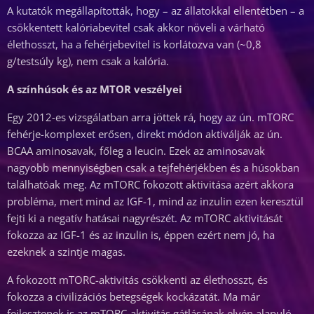
A kutatók megállapították, hogy – az állatokkal ellentétben – a
csökkentett kalóriabevitel csak akkor növeli a várható
élethosszt, ha a fehérjebevitel is korlátozva van (~0,8
g/testsúly kg), nem csak a kalória.
A színhúsok és az MTOR veszélyei
Egy 2012-es vizsgálatban arra jöttek rá, hogy az ún. mTORC
fehérje-komplexet erősen, direkt módon aktiválják az ún.
BCAA aminosavak, főleg a leucin. Ezek az aminosavak
nagyobb mennyiségben csak a tejfehérjékben és a húsokban
találhatóak meg. Az mTORC fokozott aktivitása azért akkora
probléma, mert mind az IGF-1, mind az inzulin ezen keresztül
fejti ki a negatív hatásai nagyrészét. Az mTORC aktivitását
fokozza az IGF-1 és az inzulin is, éppen ezért nem jó, ha
ezeknek a szintje magas.
A fokozott mTORC-aktivitás csökkenti az élethosszt, és
fokozza a civilizációs betegségek kockázatát. Ma már
fejlesztenek is az mTORC-aktivitás gátlásának elvén alapuló