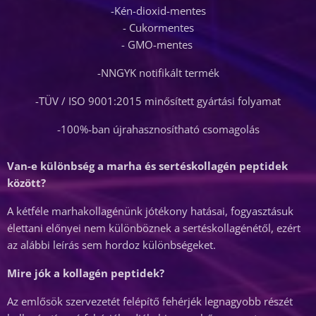
-Kén-dioxid-mentes
- Cukormentes
- GMO-mentes
-NNGYK notifikált termék
-TÜV / ISO 9001:2015 minősített gyártási folyamat
-100%-ban újrahasznosítható csomagolás
Van-e különbség a marha és sertéskollagén peptidek
között?
A kétféle marhakollagénünk jótékony hatásai, fogyasztásuk
élettani előnyei nem különböznek a sertéskollagénétől, ezért
az alábbi leírás sem hordoz különbségeket.
Mire jók a kollagén peptidek?
Az emlősök szervezetét felépítő fehérjék legnagyobb részét