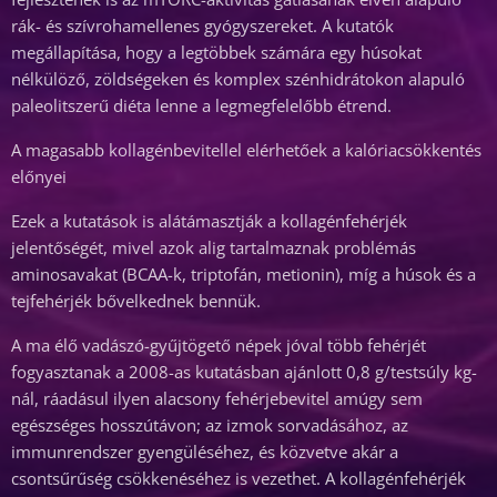
rák- és szívrohamellenes gyógyszereket. A kutatók
megállapítása, hogy a legtöbbek számára egy húsokat
nélkülöző, zöldségeken és komplex szénhidrátokon alapuló
paleolitszerű diéta lenne a legmegfelelőbb étrend.
A magasabb kollagénbevitellel elérhetőek a kalóriacsökkentés
előnyei
Ezek a kutatások is alátámasztják a kollagénfehérjék
jelentőségét, mivel azok alig tartalmaznak problémás
aminosavakat (BCAA-k, triptofán, metionin), míg a húsok és a
tejfehérjék bővelkednek bennük.
A ma élő vadászó-gyűjtögető népek jóval több fehérjét
fogyasztanak a 2008-as kutatásban ajánlott 0,8 g/testsúly kg-
nál, ráadásul ilyen alacsony fehérjebevitel amúgy sem
egészséges hosszútávon; az izmok sorvadásához, az
immunrendszer gyengüléséhez, és közvetve akár a
csontsűrűség csökkenéséhez is vezethet. A kollagénfehérjék