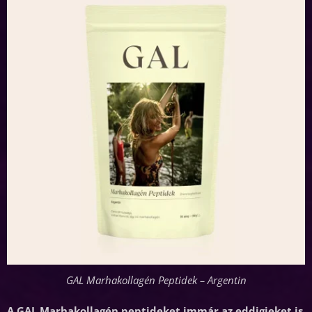
GAL Marhakollagén Peptidek – Argentin
A GAL Marhakollagén peptideket immár az eddigieket is