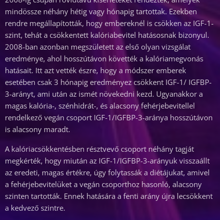
mindössze néhány hétig vagy hónapig tartottak. Ezekben
rendre megállapították, hogy embereknél is csökken az IGF-1-
szint, tehát a csökkentett kalóriabevitel hatásosnak bizonyul.
2008-ban azonban megszületett az első olyan vizsgálat
eredménye, ahol hosszútávon követték a kalóriamegvonás
hatásait. Itt azt vették észre, hogy a módszer emberek
esetében csak 3 hónapig eredményez csökkent IGF-1/ IGFBP-
3-arányt, ami után az ismét növekedni kezd. Ugyanakkor a
magas kalória-, szénhidrát-, és alacsony fehérjebevitellel
rendelkező vegán csoport IGF-1/IGFBP-3-aránya hosszútávon
is alacsony maradt.
A kalóriacsökkentésben résztvevő csoport néhány tagját
megkérték, hogy miután az IGF-1/IGFBP-3-arányuk visszaállt
az eredeti, magas értékre, úgy folytassák a diétájukat, amivel
a fehérjebevitelüket a vegán csoporthoz hasonló, alacsony
szinten tartották. Ennek hatására a fenti arány újra lecsökkent
a kedvező szintre.