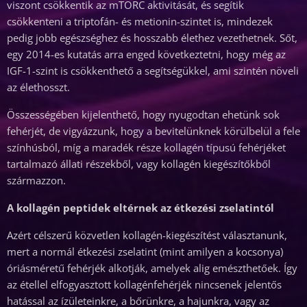
viszont csökkentik az mTORC aktivitását, és segítik
csökkenteni a triptofán- és metionin-szintet is, mindezek
pedig jobb egészséghez és hosszabb élethez vezethetnek. Sőt,
egy 2014-es kutatás arra enged következtetni, hogy még az
IGF-1-szint is csökkenthető a segítségükkel, ami szintén növeli
az élethosszt.
Összességében kijelenthető, hogy nyugodtan ehetünk sok
fehérjét, de vigyázzunk, hogy a bevitelünknek körülbelül a fele
színhúsból, míg a maradék része kollagén típusú fehérjéket
tartalmazó állati részekből, vagy kollagén kiegészítőkből
származzon.
A kollagén peptidek eltérnek az étkezési zselatintól
Azért célszerű közvetlen kollagén-kiegészítést választanunk,
mert a normál étkezési zselatint (mint amilyen a kocsonya)
óriásméretű fehérjék alkotják, amelyek alig emészthetőek. Így
az étellel elfogyasztott kollagénfehérjék nincsenek jelentős
hatással az ízületeinkre, a bőrünkre, a hajunkra, vagy az