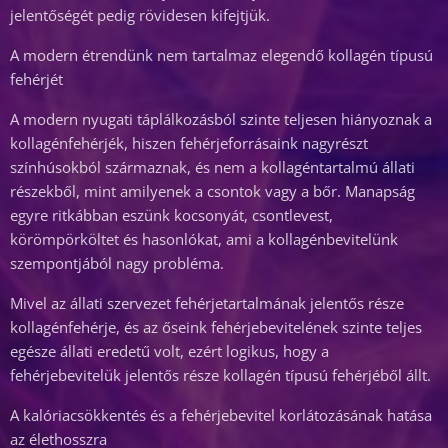
jelentőségét pedig rövidesen kifejtjük.
A modern étrendünk nem tartalmaz elegendő kollagén típusú
fehérjét
A modern nyugati táplálkozásból szinte teljesen hiányoznak a
kollagénfehérjék, hiszen fehérjeforrásaink nagyrészt
színhúsokból származnak, és nem a kollagéntartalmú állati
részekből, mint amilyenek a csontok vagy a bőr. Manapság
egyre ritkábban eszünk kocsonyát, csontlevest,
körömpörköltet és hasonlókat, ami a kollagénbevitelünk
szempontjából nagy probléma.
Mivel az állati szervezet fehérjetartalmának jelentős része
kollagénfehérje, és az őseink fehérjebevitelének szinte teljes
egésze állati eredetű volt, ezért logikus, hogy a
fehérjebevitelük jelentős része kollagén típusú fehérjéből állt.
A kalóriacsökkentés és a fehérjebevitel korlátozásának hatása
az élethosszra