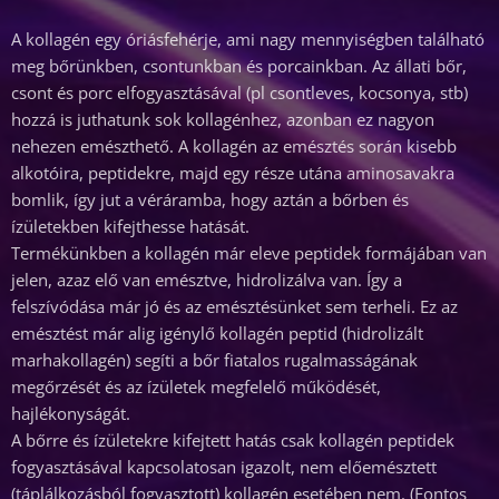
A kollagén egy óriásfehérje, ami nagy mennyiségben található
meg bőrünkben, csontunkban és porcainkban. Az állati bőr,
csont és porc elfogyasztásával (pl csontleves, kocsonya, stb)
hozzá is juthatunk sok kollagénhez, azonban ez nagyon
nehezen emészthető. A kollagén az emésztés során kisebb
alkotóira, peptidekre, majd egy része utána aminosavakra
bomlik, így jut a véráramba, hogy aztán a bőrben és
ízületekben kifejthesse hatását.
Termékünkben a kollagén már eleve peptidek formájában van
jelen, azaz elő van emésztve, hidrolizálva van. Így a
felszívódása már jó és az emésztésünket sem terheli. Ez az
emésztést már alig igénylő kollagén peptid (hidrolizált
marhakollagén) segíti a bőr fiatalos rugalmasságának
megőrzését és az ízületek megfelelő működését,
hajlékonyságát.
A bőrre és ízületekre kifejtett hatás csak kollagén peptidek
fogyasztásával kapcsolatosan igazolt, nem előemésztett
(táplálkozásból fogyasztott) kollagén esetében nem. (Fontos