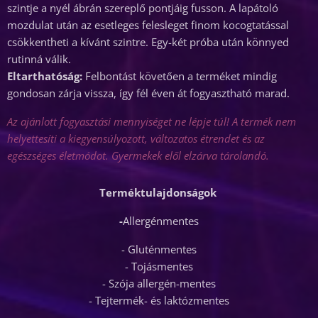
szintje a nyél ábrán szereplő pontjáig fusson. A lapátoló
mozdulat után az esetleges felesleget finom kocogtatással
csökkentheti a kívánt szintre. Egy-két próba után könnyed
rutinná válik.
Eltarthatóság:
Felbontást követően a terméket mindig
gondosan zárja vissza, így fél éven át fogyasztható marad.
Az ajánlott fogyasztási mennyiséget ne lépje túl! A termék nem
helyettesíti a kiegyensúlyozott, változatos étrendet és az
egészséges életmódot. Gyermekek elől elzárva tárolandó.
Terméktulajdonságok
-
Allergénmentes
- Gluténmentes
- Tojásmentes
- Szója allergén-mentes
- Tejtermék- és laktózmentes