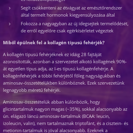
Segít csökkenteni az étvágyat az emésztőrendszer
által termelt hormonok kiegyensúlyozása által
Fokozza a nagyagyban az új idegsejtek termelődését,
de erről egyelőre csak egérkísérletet végeztek
Miből épülnek fel a kollagén típusú fehérjék?
A kollagén típusú fehérjéknek ez idáig 28 fajtáját
azonosították, azonban a szervezetet alkotó kollagének 90%-
át egyetlen típus adja, az I-es típusú kollagénfehérje. A
kollagénfehérjék a többi fehérjétől főleg nagyságukban és
aminosav-összetételükben különböznek. Ezek szervezetünk
legnagyobb méretű fehérjéi.
Aminosav-összetételük abban különbözik, hogy
glicintartalmuk nagyon magas (~35%), sokkal alacsonyabb az
ún. elágazó láncú aminosav-tartalmuk (BCAA: leucin,
izoleucin, valin), nem tartalmaznak triptofánt, és a cisztein- és
metionin-tartalmuk is jóval alacsonyabb. Ezeknek a