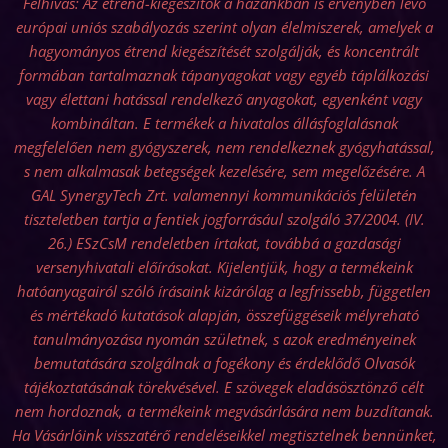
Felhívás: Az étrend-kiegészítők a hazánkban is érvényben levő
európai uniós szabályozás szerint olyan élelmiszerek, amelyek a
hagyományos étrend kiegészítését szolgálják, és koncentrált
formában tartalmaznak tápanyagokat vagy egyéb táplálkozási
vagy élettani hatással rendelkező anyagokat, egyenként vagy
kombináltan. E termékek a hivatalos állásfoglalásnak
megfelelően nem gyógyszerek, nem rendelkeznek gyógyhatással,
s nem alkalmasak betegségek kezelésére, sem megelőzésére. A
GAL SynergyTech Zrt. valamennyi kommunikációs felületén
tiszteletben tartja a fentiek jogforrásául szolgáló 37/2004. (IV.
26.) ESzCsM rendeletben írtakat, továbbá a gazdasági
versenyhivatali előírásokat. Kijelentjük, hogy a termékeink
hatóanyagairól szóló írásaink kizárólag a legfrissebb, független
és mértékadó kutatások alapján, összefüggéseik mélyreható
tanulmányozása nyomán születnek, s azok eredményeinek
bemutatására szolgálnak a fogékony és érdeklődő Olvasók
tájékoztatásának törekvésével. E szövegek eladásösztönző célt
nem hordoznak, a termékeink megvásárlására nem buzdítanak.
Ha Vásárlóink visszatérő rendeléseikkel megtisztelnek bennünket,