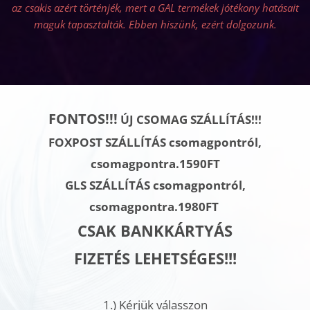
az csakis azért történjék, mert a GAL termékek jótékony hatásait
maguk tapasztalták. Ebben hiszünk, ezért dolgozunk.
FONTOS!!!
ÚJ CSOMAG SZÁLLÍTÁS!!!
FOXPOST SZÁLLÍTÁS csomagpontról,
csomagpontra.1590FT
GLS SZÁLLÍTÁS
csomagpontról,
csomagpontra.
1980FT
CSAK BANKKÁRTYÁS
FIZETÉS LEHETSÉGES!!!
1.)
Kérjük válasszon