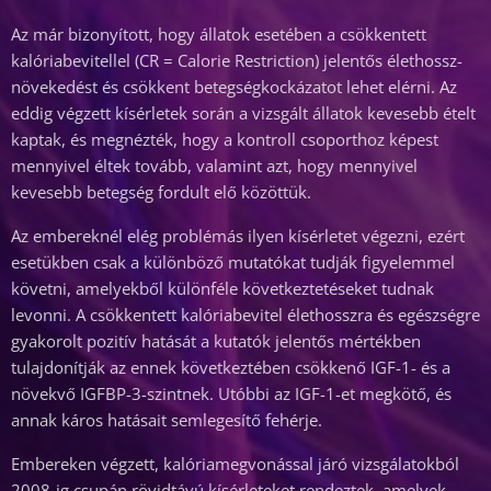
Az már bizonyított, hogy állatok esetében a csökkentett
kalóriabevitellel (CR = Calorie Restriction) jelentős élethossz-
növekedést és csökkent betegségkockázatot lehet elérni. Az
eddig végzett kísérletek során a vizsgált állatok kevesebb ételt
kaptak, és megnézték, hogy a kontroll csoporthoz képest
mennyivel éltek tovább, valamint azt, hogy mennyivel
kevesebb betegség fordult elő közöttük.
Az embereknél elég problémás ilyen kísérletet végezni, ezért
esetükben csak a különböző mutatókat tudják figyelemmel
követni, amelyekből különféle következtetéseket tudnak
levonni. A csökkentett kalóriabevitel élethosszra és egészségre
gyakorolt pozitív hatását a kutatók jelentős mértékben
tulajdonítják az ennek következtében csökkenő IGF-1- és a
növekvő IGFBP-3-szintnek. Utóbbi az IGF-1-et megkötő, és
annak káros hatásait semlegesítő fehérje.
Embereken végzett, kalóriamegvonással járó vizsgálatokból
2008-ig csupán rövidtávú kísérleteket rendeztek, amelyek