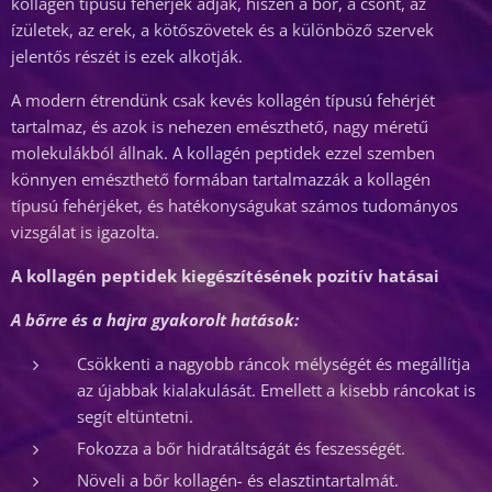
kollagén típusú fehérjék adják, hiszen a bőr, a csont, az
ízületek, az erek, a kötőszövetek és a különböző szervek
jelentős részét is ezek alkotják.
A modern étrendünk csak kevés kollagén típusú fehérjét
tartalmaz, és azok is nehezen emészthető, nagy méretű
molekulákból állnak. A kollagén peptidek ezzel szemben
könnyen emészthető formában tartalmazzák a kollagén
típusú fehérjéket, és hatékonyságukat számos tudományos
vizsgálat is igazolta.
A kollagén peptidek kiegészítésének pozitív hatásai
A bőrre és a hajra gyakorolt hatások:
Csökkenti a nagyobb ráncok mélységét és megállítja
az újabbak kialakulását. Emellett a kisebb ráncokat is
segít eltüntetni.
Fokozza a bőr hidratáltságát és feszességét.
Növeli a bőr kollagén- és elasztintartalmát.