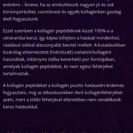
ereinkre – kivéve, ha az emésztésünk nagyon jó és sok
körömpörköltet, csontlevest és egyéb kollagénben gazdag
ételt fogyasztunk.
Ezzel szemben a kollagén peptideknek közel 100%-a a
véráramba kerül, így képes kifejteni a hatását mindenhol,
ráadásul sokkal alacsonyabb bevitel mellett. A kutatásokban
kizárólag előemésztett (hidrolizált) zselatint/kollagént
használtak, többnyire italba keverhető por formájában,
amelyek kollagén peptideket, és nem egész fehérjéket
tartalmaztak.
A kollagén peptideket a kollagén pozitív hatásaiért érdemes
fogyasztani, míg az étkezésünkben lévő kollagénfehérjéket
azért, mert a többi fehérjével ellentétben nem rendelkezik
káros hatásokkal.