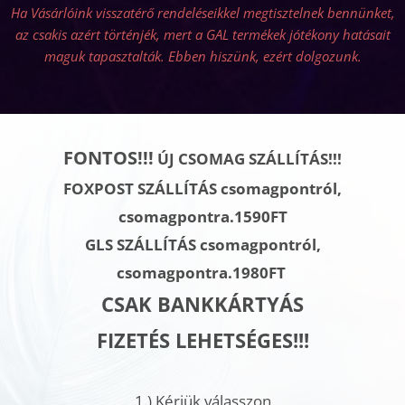
Ha Vásárlóink visszatérő rendeléseikkel megtisztelnek bennünket,
az csakis azért történjék, mert a GAL termékek jótékony hatásait
maguk tapasztalták. Ebben hiszünk, ezért dolg
ozunk.
FONTOS!!!
ÚJ CSOMAG SZÁLLÍTÁS!!!
FOXPOST SZÁLLÍTÁS csomagpontról,
csomagpontra.1590FT
GLS SZÁLLÍTÁS
csomagpontról,
csomagpontra.
1980FT
CSAK BANKKÁRTYÁS
FIZETÉS LEHETSÉGES!!!
1.)
Kérjük válasszon