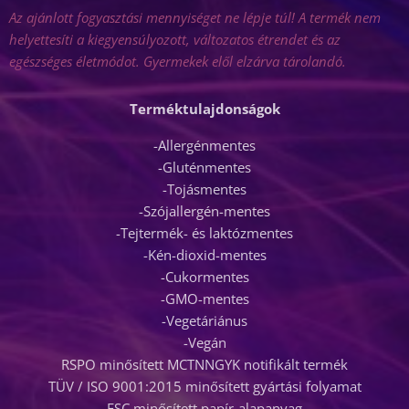
A
z ajánlott fogyasztási mennyiséget ne lépje túl! A termék nem
helyettesíti a kiegyensúlyozott, változatos étrendet és az
egészséges életmódot. Gyermekek elől elzárva tárolandó.
Terméktulajdonságok
-Allergénmentes
-Gluténmentes
-Tojásmentes
-Szójallergén-mentes
-Tejtermék- és laktózmentes
-Kén-dioxid-mentes
-Cukormentes
-GMO-mentes
-Vegetáriánus
-Vegán
RSPO minősített MCTNNGYK notifikált termék
TÜV / ISO 9001:2015 minősített gyártási folyamat
FSC minősített papír-alapanyag