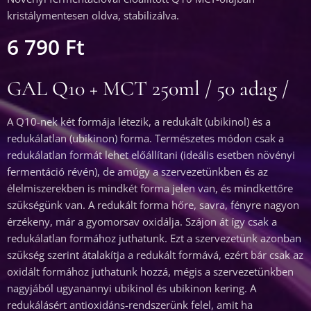
kristálymentesen oldva, stabilizálva.
6 790
Ft
GAL Q10 + MCT 250ml / 50 adag /
A Q10-nek két formája létezik, a redukált (ubikinol) és a
redukálatlan (ubikinon) forma. Természetes módon csak a
redukálatlan formát lehet előállítani (ideális esetben növényi
fermentáció révén), de amúgy a szervezetünkben és az
élelmiszerekben is mindkét forma jelen van, és mindkettőre
szükségünk van. A redukált forma hőre, savra, fényre nagyon
érzékeny, már a gyomorsav oxidálja. Szájon át így csak a
redukálatlan formához juthatunk. Ezt a szervezetünk azonban
szükség szerint átalakítja a redukált formává, ezért bár csak az
oxidált formához juthatunk hozzá, mégis a szervezetünkben
nagyjából ugyanannyi ubikinol és ubikinon kering. A
redukálásért antioxidáns-rendszerünk felel, amit ha