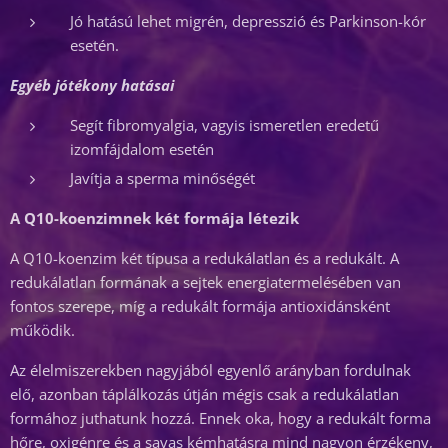
Jó hatású lehet migrén, depresszió és Parkinson-kór
esetén.
Egyéb
jótékony hatásai
Segít fibromyalgia, vagyis ismeretlen eredetű
izomfájdalom esetén
Javítja a sperma minőségét
A Q10-koenzimnek két formája létezik
A Q10-koenzim két típusa a redukálatlan és a redukált. A
redukálatlan formának a sejtek energiatermelésében van
fontos szerepe, míg a redukált formája antioxidánsként
működik.
Az élelmiszerekben nagyjából egyenlő arányban fordulnak
elő, azonban táplálkozás útján mégis csak a redukálatlan
formához juthatunk hozzá. Ennek oka, hogy a redukált forma
hőre, oxigénre és a savas kémhatásra mind nagyon érzékeny,