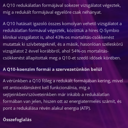
A Q10 redukálatlan formájával sokezer vizsgálatot végeztek,
míg a redukált formájával egyelőre csak néhányat.
A Q10 hatásait igazoló összes komolyan vehető vizsgálatot a
redukálatlan formával végezték, közöttük a híres Q-Symbio
klinikai vizsgálatot is, ahol 43%-os mortalitás-csökkenést
mutattak ki szívbetegeknél, és a másik, hasonlóan széleskörű
vizsgálatot 2 évvel korábbról, ahol 54%-os mortalitás-
csökkenést állapítottak meg a Q10-et szedő idősek körében.
A Q10-koenzim formái a szervezetünkön belül
A vérünkben a Q10 főleg a redukált formájában kering, mivel
ott antioxidánsként kell funkcionálnia, míg a
sejtjeinkben/szöveteinkben már inkább a redukálatlan
formában van jelen, hiszen ott az energiatermelés számít, és
pont a redukálása révén alakul energia (ATP).
Összefoglalás