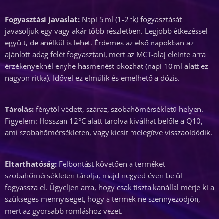
Fogyasztási javaslat:
Napi 5 ml (1-2 tk) fogyasztását
javasoljuk egy vagy akár több részletben. Legjobb étkezéssel
együtt, de anélkül is lehet. Érdemes az első napokban az
ajánlott adag felét fogyasztani, mert az MCT-olaj eleinte arra
érzékenyeknél enyhe hasmenést okozhat (napi 10 ml alatt ez
nagyon ritka). Idővel ez elmúlik és emelhető a dózis.
Tárolás:
fénytől védett, száraz, szobahőmérsékletű helyen.
Figyelem: Hosszan 12°C alatt tárolva kiválhat belőle a Q10,
ami szobahőmérsékleten, vagy kicsit melegítve visszaoldódik.
Eltarthatóság:
Felbontást követően a terméket
szobahőmérsékleten tárolja, majd negyed éven belül
fogyassza el. Ügyeljen arra, hogy csak tiszta kanállal mérje ki a
szükséges mennyiséget, hogy a termék ne szennyeződjön,
mert az gyorsabb romláshoz vezet.