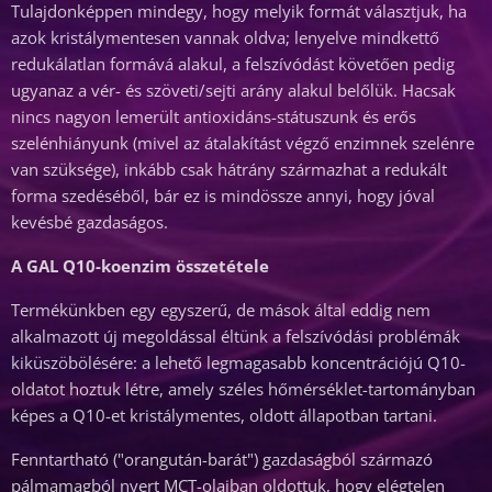
Tulajdonképpen mindegy, hogy melyik formát választjuk, ha
azok kristálymentesen vannak oldva; lenyelve mindkettő
redukálatlan formává alakul, a felszívódást követően pedig
ugyanaz a vér- és szöveti/sejti arány alakul belőlük. Hacsak
nincs nagyon lemerült antioxidáns-státuszunk és erős
szelénhiányunk (mivel az átalakítást végző enzimnek szelénre
van szüksége), inkább csak hátrány származhat a redukált
forma szedéséből, bár ez is mindössze annyi, hogy jóval
kevésbé gazdaságos.
A GAL Q10-koenzim összetétele
Termékünkben egy egyszerű, de mások által eddig nem
alkalmazott új megoldással éltünk a felszívódási problémák
kiküszöbölésére: a lehető legmagasabb koncentrációjú Q10-
oldatot hoztuk létre, amely széles hőmérséklet-tartományban
képes a Q10-et kristálymentes, oldott állapotban tartani.
Fenntartható ("orangután-barát") gazdaságból származó
pálmamagból nyert MCT-olajban oldottuk, hogy elégtelen