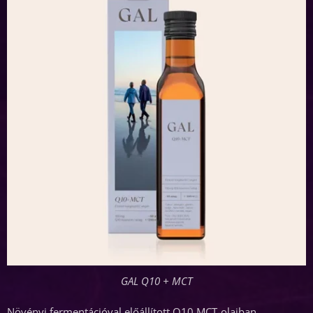
GAL Q10 + MCT
Növényi fermentációval előállított Q10 MCT-olajban