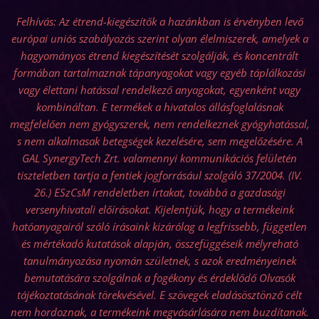
Felhívás: Az étrend-kiegészítők a hazánkban is érvényben levő
európai uniós szabályozás szerint olyan élelmiszerek, amelyek a
hagyományos étrend kiegészítését szolgálják, és koncentrált
formában tartalmaznak tápanyagokat vagy egyéb táplálkozási
vagy élettani hatással rendelkező anyagokat, egyenként vagy
kombináltan. E termékek a hivatalos állásfoglalásnak
megfelelően nem gyógyszerek, nem rendelkeznek gyógyhatással,
s nem alkalmasak betegségek kezelésére, sem megelőzésére. A
GAL SynergyTech Zrt. valamennyi kommunikációs felületén
tiszteletben tartja a fentiek jogforrásául szolgáló 37/2004. (IV.
26.) ESzCsM rendeletben írtakat, továbbá a gazdasági
versenyhivatali előírásokat. Kijelentjük, hogy a termékeink
hatóanyagairól szóló írásaink kizárólag a legfrissebb, független
és mértékadó kutatások alapján, összefüggéseik mélyreható
tanulmányozása nyomán születnek, s azok eredményeinek
bemutatására szolgálnak a fogékony és érdeklődő Olvasók
tájékoztatásának törekvésével. E szövegek eladásösztönző célt
nem hordoznak, a termékeink megvásárlására nem buzdítanak.