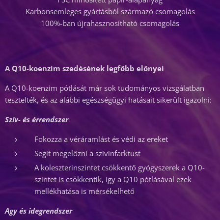
Karbonsemleges gyártásból származó csomagolás
100%-ban újrahasznosítható csomagolás
A Q10-koenzim szedésének legfőbb előnyei
A Q10-koenzim pótlását már sok tudományos vizsgálatban
tesztelték, és az alábbi egészségügyi hatásait sikerült igazolni:
Szív- és érrendszer
Fokozza a véráramlást és védi az ereket
Segít megelőzni a szívinfarktust
A koleszterinszintet csökkentő gyógyszerek a Q10-
szintet is csökkentik, így a Q10 pótlásával ezek
mellékhatása is mérsékelhető
Agy és idegrendszer