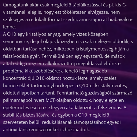
támogatunk akár csak megfelelő táplálkozással és pl. kis C-
vitaminnal, elég is, hogy ezt tökéletesen elvégezze, nem
szükséges a redukált formát szedni, ami szájon át hiábavaló is
lenne.
A Q10 egy kristályos anyag, amely vizes közegben
semennyire, de jól olajos közegben is csak melegen oldódik, s
oldatban tartása nehéz, miközben kristálymentesség híján a
felszívódása gyér. Termékünkben egy egyszerű, de mások
által eddig mégsem alkalmazott új megoldással éltünk e
probléma kiküszöbölésére: a lehető legmagasabb
koncentrációjú Q10-oldatot hoztuk létre, amely széles
hőmérséklet-tartományban képes a Q10-et kristálymentes,
oldott állapotban tartani. Fenntartható gazdaságból származó
pálmamagból nyert MCT-olajban oldottuk, hogy elégtelen
epetermelés esetén se legyen akadályozott a felszívódás. A
stabilitás biztosítására, és egyben a Q10 megfelelő
szervezeten belüli redukálásának támogatásához egyedi
antioxidáns rendszerünket is hozzáadtuk.