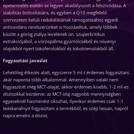
epetermelés esetén se legyen akadályozott a felszívódása. A
stabilitás biztosítására, és egyben a Q10 megfelelő
szervezeten belüli redukálásának támogatásához egyedi
antioxidáns rendszerünket is hozzáadtuk, amely többek
között a görög zsálya levelének ún. szuperkritikus
extrakciójából, a vöröspálma gyümölcséből és növényi
olajokból nyert tokoferolokból és tokotrienolokból áll.
Fogyasztási javaslat
Lehetőleg étkezés alatt, egyszerre 5 ml-t érdemes fogyasztani,
akár naponta több alkalommal. Amennyiben valaki nem
fogyasztott még MCT-olajat, akkor érdemes kisebb, 1-2 ml-es
dózisokkal kezdenie: az MCT-olaj nagyobb mennyiségben
egyeseknél hasmenést okozhat, ilyenkor érdemes csak 1-1
teáskanálnyit fogyasztani a termékből, és szép lassan, napról
napra emelni a dózist.