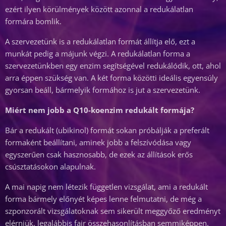
ezért ilyen körülmények között azonnal a redukálatlan
formára bomlik.
A szervezetünk is a redukálatlan formát állítja elő, ezt a
munkát pedig a májunk végzi. A redukálatlan forma a
szervezetünkben egy enzim segítségével redukálódik, ott, ahol
arra éppen szükség van. A két forma közötti ideális egyensúly
gyorsan beáll, bármelyik formához is jut a szervezetünk.
Miért nem jobb a Q10-koenzim redukált formája?
Bár a redukált (ubikinol) formát sokan próbálják a preferált
formaként beállítani, aminek jobb a felszívódása vagy
egyszerűen csak hasznosabb, de ezek az állítások erős
csúsztatásokon alapulnak.
A mai napig nem létezik független vizsgálat, ami a redukált
forma bármely előnyét képes lenne felmutatni, de még a
szponzorált vizsgálatoknak sem sikerült meggyőző eredményt
elérniük, legalábbis fair összehasonlításban semmiképpen.