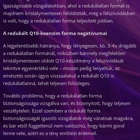
Igazságosabb vizsgálatokban, ahol a redukálatlan formát is
majdnem kristálymentesen feloldották, még a felszívódásban
is volt, hogy a redukálatlan forma teljesített jobban.
A redukált Q10-koenzim forma negatívumai
A legjelentősebb hátránya, hogy lényegesen, kb. 3-4x drágább
a redukálatlan formánál, miközben bármely megfelelően
kristálymentesen oldott Q10-készítmény a felszívódását
tekintve egyenértékű vele – miután pedig lenyeltük, az
emésztés során úgyis visszaalakul a redukált Q10 is
redukálatlanná, tehát teljesen fölösleges.
További probléma, hogy a redukálatlan forma
biztonságossága vizsgálva van, és bizonyított, hogy teljesen
veszélytelen. Ezzel szemben a redukált forma
biztonságosságát igazoló vizsgálatok még váratnak magukra,
és bár ettől függetlenül nem valószínű, hogy bármi gond
lenne vele, azért ez a tény említést érdemel.