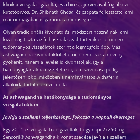
klinikai vizsgálat igazolta, és a híres, ajurvédával foglalkozó
kutatóorvos, Dr. Shibnath Ghosal és csapata fejlesztette, ami
már önmagában is garancia a minőségre.
Olyan tradicionális kivonatolási módszert használnak, ami
kizárólag tiszta víz felhasználásával történik és a modern
tudományos vizsgálatok szerint a legmegfelelőbb. Más
ashwagandha-kivonatoktól eltérően nem csak a növény
gyökerét, hanem a levelét is kivonatolják, így a
hatóanyagtartalma összetettebb, a felszívódása pedig
jelentősen jobb, miközben a nemkívánatos withaferin
alkaloida-tartalma közel nulla.
Az ashwagandha hatékonysága a tudományos
vizsgálatokban
Javítja a szellemi teljesítményt, fokozza a nappali éberséget
Egy 2014-es vizsgálatban igazolták, hogy napi 2x250 mg
Sensoril® Ashwagandha-kivonat szedése javítja a szellemi