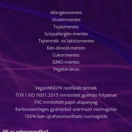
Allergénmentes
Gluténmentes
Tojásmentes
Szójaallergén-mentes
Tejtermék- és laktózmentes
Kén-dioxid-mentes
Cukormentes
GMO-mentes
Vegetáriánus
VegánNNGYK notifikált termék
TÜV / ISO 9001:2015 minősített gyártási folyamat
FSC minősített papír-alapanyag
Karbonsemleges gyártásból származó csomagolás
100%-ban újrahasznosítható csomagolás
Mi az ashwagandha?