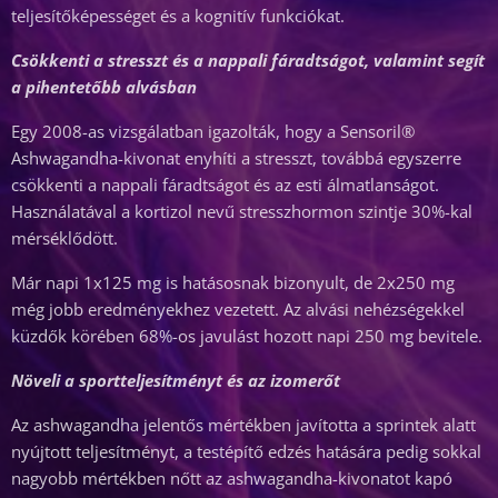
teljesítőképességet és a kognitív funkciókat.
Csökkenti a stresszt és a nappali fáradtságot, valamint segít
a pihentetőbb alvásban
Egy 2008-as vizsgálatban igazolták, hogy a Sensoril®
Ashwagandha-kivonat enyhíti a stresszt, továbbá egyszerre
csökkenti a nappali fáradtságot és az esti álmatlanságot.
Használatával a kortizol nevű stresszhormon szintje 30%-kal
mérséklődött.
Már napi 1x125 mg is hatásosnak bizonyult, de 2x250 mg
még jobb eredményekhez vezetett. Az alvási nehézségekkel
küzdők körében 68%-os javulást hozott napi 250 mg bevitele.
Növeli a sportteljesítményt és az izomerőt
Az ashwagandha jelentős mértékben javította a sprintek alatt
nyújtott teljesítményt, a testépítő edzés hatására pedig sokkal
nagyobb mértékben nőtt az ashwagandha-kivonatot kapó