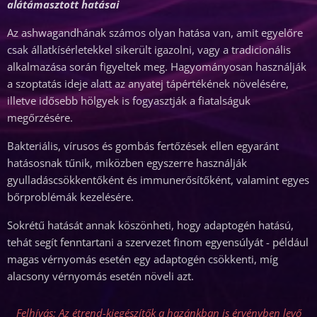
alátámasztott hatásai
Az ashwagandhának számos olyan hatása van, amit egyelőre
csak állatkísérletekkel sikerült igazolni, vagy a tradicionális
alkalmazása során figyeltek meg. Hagyományosan használják
a szoptatás ideje alatt az anyatej tápértékének növelésére,
illetve idősebb hölgyek is fogyasztják a fiatalságuk
megőrzésére.
Bakteriális, vírusos és gombás fertőzések ellen egyaránt
hatásosnak tűnik, miközben egyszerre használják
gyulladáscsökkentőként és immunerősítőként, valamint egyes
bőrproblémák kezelésére.
Sokrétű hatását annak köszönheti, hogy adaptogén hatású,
tehát segít fenntartani a szervezet finom egyensúlyát - például
magas vérnyomás esetén egy adaptogén csökkenti, míg
alacsony vérnyomás esetén növeli azt.
Felhívás: Az étrend-kiegészítők a hazánkban is érvényben levő