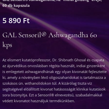
60 db kapszula
5 890
Ft
GAL Sensoril® Ashwagandha 60
kps
Az elismert kutatóprofesszor, Dr. Shibnath Ghosal és csapata
az ájurvédikus orvoslásban régóta használt, indiai ginzenként
is emlegetett ashwagandhának egy olyan kivonatát fejlesztette
ki, amely a növényben lévő oligoszaharidokat is tartalmazza a
szokásos ún. withanolidokon túl. A kizárólag tiszta víz
segítségével előállított kivonat hatásosságát klinikai kutatások
sora bizonyítja. Ezt a Sensoril® elnevezésű, szabadalmakkal
védett kivonatot használjuk termékünkben.