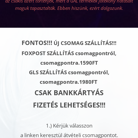
az csakis azért történjék, mert a GAL termékek jótékony hatásait
maguk tapasztalták. Ebben hiszünk, ezért dolgozunk.
FONTOS!!!
ÚJ CSOMAG SZÁLLÍTÁS!!!
FOXPOST SZÁLLÍTÁS csomagpontról,
csomagpontra.1590FT
GLS SZÁLLÍTÁS
csomagpontról,
csomagpontra.
1980FT
CSAK BANKKÁRTYÁS
FIZETÉS LEHETSÉGES!!!
1.)
Kérjük válasszon
a linken keresztül átvételi csomagpontot.