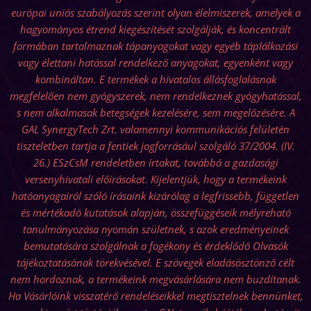
európai uniós szabályozás szerint olyan élelmiszerek, amelyek a
hagyományos étrend kiegészítését szolgálják, és koncentrált
formában tartalmaznak tápanyagokat vagy egyéb táplálkozási
vagy élettani hatással rendelkező anyagokat, egyenként vagy
kombináltan. E termékek a hivatalos állásfoglalásnak
megfelelően nem gyógyszerek, nem rendelkeznek gyógyhatással,
s nem alkalmasak betegségek kezelésére, sem megelőzésére. A
GAL SynergyTech Zrt. valamennyi kommunikációs felületén
tiszteletben tartja a fentiek jogforrásául szolgáló 37/2004. (IV.
26.) ESzCsM rendeletben írtakat, továbbá a gazdasági
versenyhivatali előírásokat. Kijelentjük, hogy a termékeink
hatóanyagairól szóló írásaink kizárólag a legfrissebb, független
és mértékadó kutatások alapján, összefüggéseik mélyreható
tanulmányozása nyomán születnek, s azok eredményeinek
bemutatására szolgálnak a fogékony és érdeklődő Olvasók
tájékoztatásának törekvésével. E szövegek eladásösztönző célt
nem hordoznak, a termékeink megvásárlására nem buzdítanak.
Ha Vásárlóink visszatérő rendeléseikkel megtisztelnek bennünket,