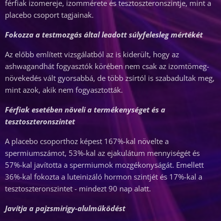
férfiak izomereje, izommérete és tesztoszteronszintje, mint a
placebo csoport tagjainak.
Fokozza a testmozgás által leadott súlyfelesleg mértékét
Az előbb említett vizsgálatból az is kiderült, hogy az
ashwagandhát fogyasztók körében nem csak az izomtömeg-
növekedés vált gyorsabbá, de több zsírtól is szabadultak meg,
mint azok, akik nem fogyasztották.
Férfiak esetében növeli a termékenységet és a
tesztoszteronszintet
A placebo csoporthoz képest 167%-kal növelte a
spermiumszámot, 53%-kal az ejakulátum mennyiségét és
57%-kal javította a spermiumok mozgékonyságát. Emellett
36%-kal fokozta a luteinizáló hormon szintjét és 17%-kal a
tesztoszteronszintet - mindezt 90 nap alatt.
Javítja a pajzsmirigy-alulműködést