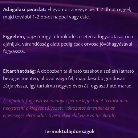
Adagolási javaslat:
Éhgyomorra vegye be. 1-2 db-ot reggel,
majd további 1-2 db-ot nappal vagy este.
Figyelem,
pajzsmirigy-túlműködés esetén a fogyasztását nem
ajánljuk, várandósság alatt pedig csak orvosa jóváhagyásával
fogyassza.
Eltarthatóság:
A dobozban található tasakot a szélein látható
bevágás mentén, ollóval vágja fel, majd később gondosan
zárja vissza, így tartalma negyed éven át fogyasztható marad.
Az ajánlott fogyasztási mennyiséget ne lépje túl! A termék nem
helyettesíti a kiegyensúlyozott, változatos étrendet és az
egészséges életmódot. Gyermekek elől elzárva tárolandó.
Terméktulajdonságok