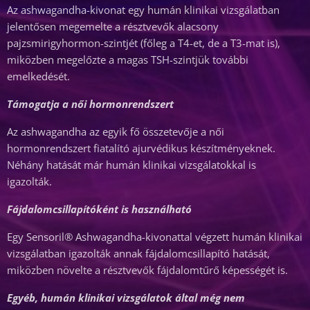
Az ashwagandha-kivonat egy humán klinikai vizsgálatban
jelentősen megemelte a résztvevők alacsony
pajzsmirigyhormon-szintjét (főleg a T4-et, de a T3-mat is),
miközben megelőzte a magas TSH-szintjük további
emelkedését.
Támogatja a női hormonrendszert
Az ashwagandha az egyik fő összetevője a női
hormonrendszert fiatalító ajurvédikus készítményeknek.
Néhány hatását már humán klinikai vizsgálatokkal is
igazolták.
Fájdalomcsillapítóként is használható
Egy Sensoril® Ashwagandha-kivonattal végzett humán klinikai
vizsgálatban igazolták annak fájdalomcsillapító hatását,
miközben növelte a résztvevők fájdalomtűrő képességét is.
Egyéb, humán klinikai vizsgálatok által még nem