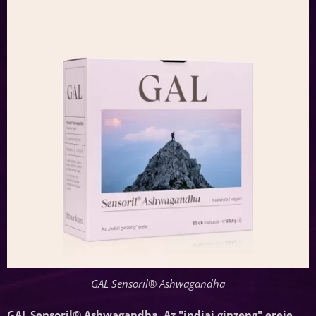
GAL Sensoril® Ashwagandha
GAL Sensoril® Ashwagandha, Az "indiai ginzeng" ereje,