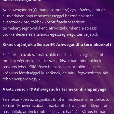
Az ashwagandha (Withania somnifera) egy növény, amit az
ajurvédában napi rendszerességgel használnak már
évszázadok óta, többek között fiatalítószerként,
termékenységnövelőként, afrodiziákumként, a stressz
csökkentésére és általános egészségmegőrzés céljából.
Kiknek ajánljuk a Sensoril® Ashwagandha termékünket?
Elsősorban azok számára, akik nehéz fizikai vagy szellemi
munkát végeznek, de stresszes időszakban mindenkinek
hasznos lehet. Különösen hatásos alvásproblémákkal és
krónikus fáradtsággal küzdőknek, de bárki fogyaszthatja, aki
több energiára vágyik.
A GAL Sensoril® Ashwagandha termékünk alapanyaga
Termékünkben az organikus (bio) minősítéssel is rendelkező,
Sensoril® néven szabadalmaztatott ashwagandha-kivonatot
használjuk, aminek több oka is van: hatását számos humán