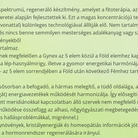
spektrumú, regeneráló készítmény, amelyet a fitoterápia, az
eretei alapján fejlesztettek ki. Ezt a magas koncentrációjú
vonattal) különleges technológiával állítják elő. Nem tartalm
, és nincs benne semmilyen mesterséges adalékanyag vagy sz
vényekből
artalmaz.
k megfelelően a Gynex az 5 elem közül a Föld elemhez kapcs
s a lép-hasnyálmirigy, illetve a gyomor energetikai harmóniáj
- az 5 elem sorrendjében a Föld után következő Fémhez tart
elsősorban a befogadó, a hármas melegítő, a tüdő oldalága, 
gát) energiavezetékek működését harmonizálja. Így elősegí
tett meridiánokkal kapcsolatban álló szervek nem megfelelő
működése összefügg az alhasi, nőgyógyászati megbetegedés
és hallásproblémákkal, migrénnel.)
növények, kristályenergiák és homeopátiás információk jót
n a hormonrendszer regenerálására irányul.