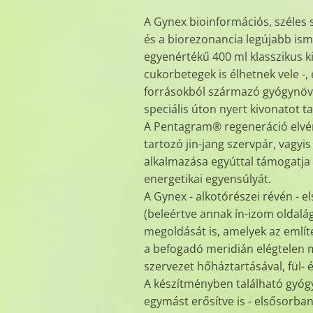
A Gynex bioinformációs, széles 
és a biorezonancia legújabb ism
egyenértékű 400 ml klasszikus ki
cukorbetegek is élhetnek vele -
forrásokból származó gyógynö
speciális úton nyert kivonatot t
A Pentagram® regeneráció elvéne
tartozó jin-jang szervpár, vagyi
alkalmazása egyúttal támogatja 
energetikai egyensúlyát.
A Gynex - alkotórészei révén - 
(beleértve annak ín-izom oldalá
megoldását is, amelyek az emlí
a befogadó meridián elégtelen 
szervezet hőháztartásával, fül- 
A készítményben található gyógy
egymást erősítve is - elsősorba