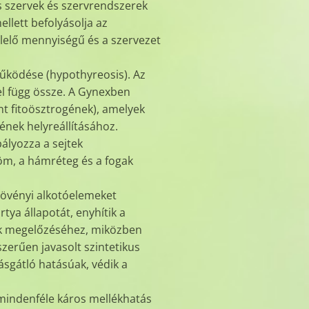
s szervek és szervrendszerek
llett befolyásolja az
elelő mennyiségű és a szervezet
űködése (hypothyreosis). Az
el függ össze. A Gynexben
t fitoösztrogének), amelyek
nek helyreállításához.
bályozza a sejtek
öröm, a hámréteg és a fogak
övényi alkotóelemeket
tya állapotát, enyhítik a
nak megelőzéséhez, miközben
zerűen javasolt szintetikus
ásgátló hatásúak, védik a
 mindenféle káros mellékhatás