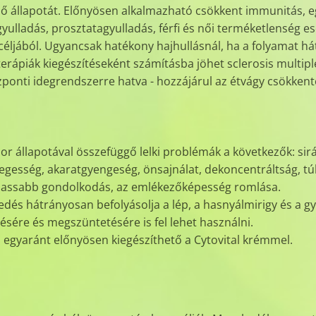
üdő állapotát. Előnyösen alkalmazható csökkent immunitás, e
gyulladás, prosztatagyulladás, férfi és női terméketlenség e
ljából. Ugyancsak hatékony hajhullásnál, ha a folyamat hát
ápiák kiegészítéseként számításba jöhet sclerosis multipl
ponti idegrendszerre hatva - hozzájárul az étvágy csökkenté
mor állapotával összefüggő lelki problémák a következők: s
degesség, akaratgyengeség, önsajnálat, dekoncentráltság, t
, lassabb gondolkodás, az emlékezőképesség romlása.
elkedés hátrányosan befolyásolja a lép, a hasnyálmirigy és 
ésére és megszüntetésére is fel lehet használni.
en egyaránt előnyösen kiegészíthető a Cytovital krémmel.