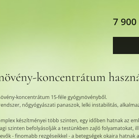
7 900
növény-koncentrátum haszná
növény-koncentrátum 15-féle gyógynövényből.
endszer, nőgyógyászati panaszok, lelki instabilitás, alkalm
mplex készítményei több szinten, egy időben hatnak az emb
gi szinten befolyásolják a testünkben zajló folyamatokat, i
evők - finomabb rezgéseikkel - a betegségek okaira hatnak