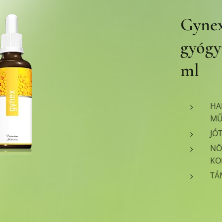
Gynex
gyógy
ml
HA
MŰ
JÓ
NÖ
KO
TÁ