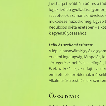
Javíthatja továbbá a bőr és a t
fogak, ízületi gyulladás, gyomor
receptorok számának növelése cé
működése húzódik meg. Egyéb ter
Redukciós diéta esetében - a köz
kiegyensúlyozásához.
Lelki és szellemi szinten:
A lép, a hasnyálmirigy és a gyo
érzelmi ingatagság, lámpaláz, i
sértegetése, nehézkes felfogás
Ezek az érzések, az effajta vis
említett lelki problémák mérsékl
Alkalmazása testi és lelki szint
Összetevők