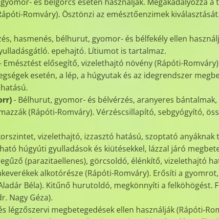
 gyomor- és bélgörcs esetén használják. Megakadályozza a
(Rápóti-Romváry). Ösztönzi az emésztőenzimek kiválasztását. 
és, hasmenés, bélhurut, gyomor- és bélfekély ellen használ
yulladásgátló. epehajtó. Lítiumot is tartalmaz.
- Emésztést elősegítő, vizelethajtó növény (Rápóti-Romváry
gségek esetén, a lép, a húgyutak és az idegrendszer megb
 hatású.
rr)
- Bélhurut, gyomor- és bélvérzés, aranyeres bántalmak, p
mazzák (Rápóti-Romváry). Vérzéscsillapító, sebgyógyító, öss
orszintet, vizelethajtó, izzasztó hatású, szoptató anyáknak t
ató húgyúti gyulladások és kiütésekkel, lázzal járó megbe
regűző (parazitaellenes), görcsoldó, élénkítő, vizelethajtó ha
akeverékek alkotórésze (Rápóti-Romváry). Erősíti a gyomrot,
Aladár Béla). Kitűnő hurutoldó, megkönnyíti a felköhögést. 
r. Nagy Géza).
- és légzőszervi megbetegedések ellen használják (Rápóti-Ro