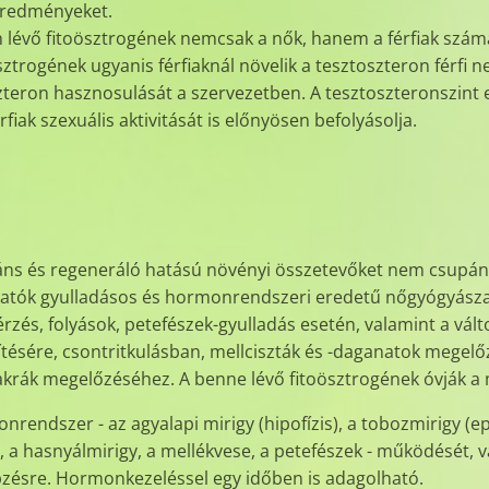
eredményeket.
vő fitoösztrogének nemcsak a nők, hanem a férfiak számára
ztrogének ugyanis férfiaknál növelik a tesztoszteron férfi
oszteron hasznosulását a szervezetben. A tesztoszteronszin
iak szexuális aktivitását is előnyösen befolyásolja.
dáns és regeneráló hatású növényi összetevőket nem csupá
zhatók gyulladásos és hormonrendszeri eredetű nőgyógyásza
érzés, folyások, petefészek-gyulladás esetén, valamint a vál
tésére, csontritkulásban, mellciszták és -daganatok megelőz
krák megelőzéséhez. A benne lévő fitoösztrogének óvják a
endszer - az agyalapi mirigy (hipofízis), a tobozmirigy (epi
, a hasnyálmirigy, a mellékvese, a petefészek - működését, v
pzésre. Hormonkezeléssel egy időben is adagolható.