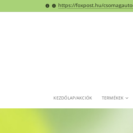
https://foxpost.hu/csomagaut
KEZDŐLAP/AKCIÓK
TERMÉKEK