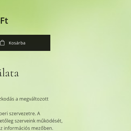
Ft
Kosárba
lata
azkodás a megváltozott
eri szervezetre. A
lletőleg szerveink működését,
 az információs mezőben.