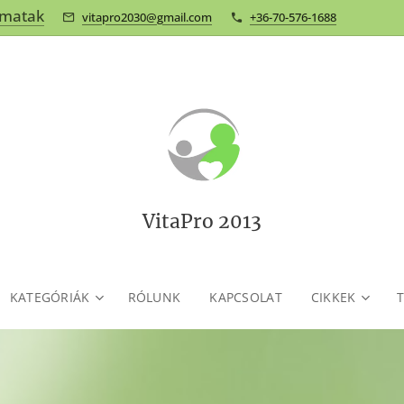
omatak
vitapro2030@gmail.com
+36-70-576-1688
VitaPro 2013
KATEGÓRIÁK
RÓLUNK
KAPCSOLAT
CIKKEK