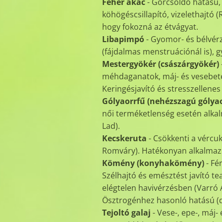
Fehér akác
- Görcsoldó hatású,
köhögéscsillapító, vizelethajtó 
hogy fokozná az étvágyat.
Libapimpó
- Gyomor- és bélvérz
(fájdalmas menstruációnál is), g
Mestergyökér (császárgyökér)
méhdaganatok, máj- és vesebete
Keringésjavító és stresszellenes
Gólyaorrfű (nehézszagú gólyao
női terméketlenség esetén alkal
Lad).
Kecskeruta
- Csökkenti a vércuk
Romváry). Hatékonyan alkalmazh
Kömény (konyhakömény)
- Fé
Szélhajtó és emésztést javító te
elégtelen havivérzésben (Varró 
Ösztrogénhez hasonló hatású (d
Tejoltó galaj
- Vese-, epe-, máj