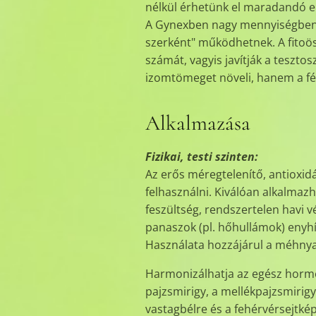
nélkül érhetünk el maradandó 
A Gynexben nagy mennyiségben lé
szerként" működhetnek. A fitoös
számát, vagyis javítják a teszt
izomtömeget növeli, hanem a férf
Alkalmazása
Fizikai, testi szinten:
Az erős méregtelenítő, antioxi
felhasználni. Kiválóan alkalma
feszültség, rendszertelen havi v
panaszok (pl. hőhullámok) enyhí
Használata hozzájárul a méhnya
Harmonizálhatja az egész hormonr
pajzsmirigy, a mellékpajzsmirigy
vastagbélre és a fehérvérsejtké