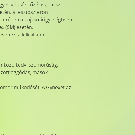
gyes vírusfertőzések, rossz
setén, a tesztoszteron
terében a pajzsmirigy elégtelen
ex (SM) esetén.
séhez, a lelkiállapot
iránkozó kedv, szomorúság,
úlzott aggódás, mások
a gyomor működését. A Gynexet az