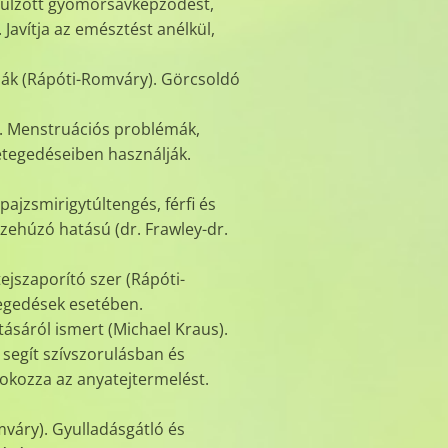
 túlzott gyomorsavképződést,
Javítja az emésztést anélkül,
ják (Rápóti-Romváry). Görcsoldó
). Menstruációs problémák,
etegedéseiben használják.
ajzsmirigytúltengés, férfi és
zehúzó hatású (dr. Frawley-dr.
ejszaporító szer (Rápóti-
tegedések esetében.
tásáról ismert (Michael Kraus).
 segít szívszorulásban és
Fokozza az anyatejtermelést.
mváry). Gyulladásgátló és