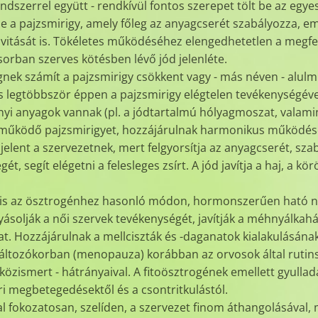
szerrel együtt - rendkívül fontos szerepet tölt be az egye
e a pajzsmirigy, amely főleg az anyagcserét szabályozza, eme
tivitását is. Tökéletes működéséhez elengedhetetlen a megf
sorban szerves kötésben lévő jód jelenléte.
nek számít a pajzsmirigy csökkent vagy - más néven - alulm
s legtöbbször éppen a pajzsmirigy elégtelen tevékenységév
yi anyagok vannak (pl. a jódtartalmú hólyagmoszat, valamin
ulműködő pajzsmirigyet, hozzájárulnak harmonikus működésé
jelent a szervezetnek, mert felgyorsítja az anyagcserét, sza
, segít elégetni a felesleges zsírt. A jód javítja a haj, a k
gyis az ösztrogénhez hasonló módon, hormonszerűen ható n
ásolják a női szervek tevékenységét, javítják a méhnyálkahár
at. Hozzájárulnak a mellciszták és -daganatok kialakulásá
áltozókorban (menopauza) korábban az orvosok által rutins
özismert - hátrányaival. A fitoösztrogének emellett gyullad
ri megbetegedésektől és a csontritkulástól.
l fokozatosan, szelíden, a szervezet finom áthangolásával,