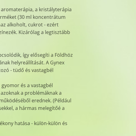
 aromaterápia, a kristályterápia
 terméket (30 ml koncentrátum
az alkoholt, cukrot - ezért
ínezék. Kizárólag a legtisztább
olódik, így elősegíti a Földhöz
ának helyreállítását. A Gynex
ozó - tüdő és vastagbél
a gyomor és a vastagbél
ti azoknak a problémáknak a
 működéséből erednek. (Például
ekkel, a hármas melegítőé a
ékony hatása - külön-külön és