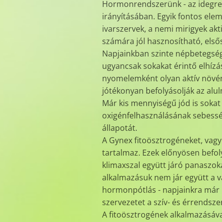
Hormonrendszerünk - az idegrend
irányításában. Egyik fontos elem
ivarszervek, a nemi mirigyek ak
számára jól hasznosítható, első
Napjainkban szinte népbetegség
ugyancsak sokakat érintő elhízá
nyomelemként olyan aktív növén
jótékonyan befolyásolják az al
Már kis mennyiségű jód is sokat 
oxigénfelhasználásának sebességét
állapotát.
A Gynex fitoösztrogéneket, va
tartalmaz. Ezek előnyösen befoly
klimaxszal együtt járó panaszok
alkalmazásuk nem jár együtt a v
hormonpótlás - napjainkra már k
szervezetet a szív- és érrendsze
A fitoösztrogének alkalmazásáva