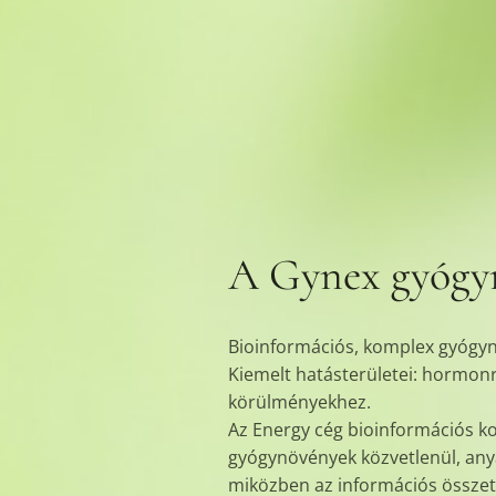
A Gynex gyógy
Bioinformációs, komplex gyógy
Kiemelt hatásterületei: hormonr
körülményekhez.
Az Energy cég bioinformációs ko
gyógynövények közvetlenül, anya
miközben az információs összet