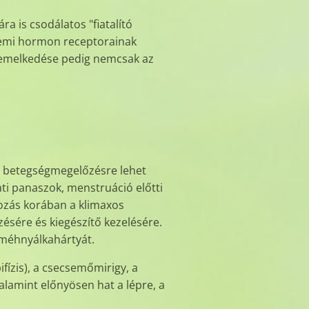
 is csodálatos "fiatalító
 nemi hormon receptorainak
t emelkedése pedig nemcsak az
n betegségmegelőzésre lehet
ti panaszok, menstruáció előtti
tozás korában a klimaxos
ésére és kiegészítő kezelésére.
 méhnyálkahártyát.
fízis), a csecsemőmirigy, a
alamint előnyösen hat a lépre, a