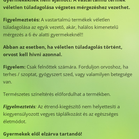
véletlen túladagolása végzetes mérgezéshez vezethet.
Figyelmeztetés:
A vastartalmú termékek véletlen
túladagolása az egyik vezető, akár, halálos kimenetelű
mérgezés a 6 év alatti gyermekeknél!!
Abban az esetben, ha véletlen túladagolás történt,
orvost kell hívni azonnal.
Figyelem:
Csak felnőttek számára. Forduljon orvoshoz, ha
terhes / szoptat, gyógyszert szed, vagy valamilyen betegsége
van.
Természetes színeltérés előfordulhat a termékben.
Figyelmeztetés
:
Az étrend-kiegészítő nem helyettesíti a
kiegyensúlyozott vegyes táplálkozást és az egészséges
életmódot.
Gyermekek elől elzárva tartandó!