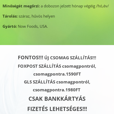
Minőségét megőrzi:
a dobozon jelzett hónap végéig /hó,év/
Tárolás:
száraz, hűvös helyen
Gyártó:
Now Foods, USA.
FONTOS!!!
ÚJ CSOMAG SZÁLLÍTÁS!!!
FOXPOST SZÁLLÍTÁS csomagpontról,
csomagpontra.1590FT
GLS SZÁLLÍTÁS
csomagpontról,
csomagpontra.
1980FT
CSAK BANKKÁRTYÁS
FIZETÉS LEHETSÉGES!!!