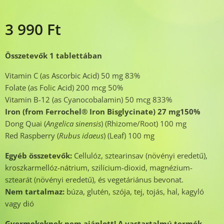
3 990
Ft
Összetevők 1 tablettában
Vitamin C (as Ascorbic Acid) 50 mg 83%
Folate (as Folic Acid) 200 mcg 50%
Vitamin B-12 (as Cyanocobalamin) 50 mcg 833%
Iron (from Ferrochel® Iron Bisglycinate)
27 mg
150%
Dong Quai (
Angelica sinensis
) (Rhizome/Root) 100 mg
Red Raspberry (
Rubus idaeus
) (Leaf) 100 mg
Egyéb összetevők:
Cellulóz, sztearinsav (növényi eredetű),
kroszkarmellóz-nátrium, szilícium-dioxid, magnézium-
sztearát (növényi eredetű), és vegetáriánus bevonat.
Nem tartalmaz:
búza, glutén, szója, tej, tojás, hal, kagyló
vagy dió
Gyermekeknek nem ajánlott! A vastartalmú termék