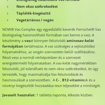
Nem okoz székrekedést
Táplálék-kiegészítő
Vegetáriánus / vegán
NOW® Vas Complex egy egyedülálló keverék Ferrochel® Vas
(biológiailag hasznosítható formában van benne a vas). A
készítmény a
vas
at könnyen felszívódó
aminosav-kelát
formájában
tartalmazza. A vas szükséges a sejtosztódási
folyamatokhoz, az oxigén szervezeten belüli szállításához.
Részt vesz a normál vérképzésben és a szervezet
energiatermelő folyamataiban. A vas-kelát nagymértékben
felszívódó, jól tolerálható és nem okoz székrekedést, és úgy
tervezték, hogy maximalizálja Vas felszívódását és
hasznosulását a szervezetben. A
C-
,
B12-vitamin
ok és a
növényi kiegészítők hozzáadása teszi teljesebbé a minőségét.
J
avasolt használat:
1 tabletta naponta, étkezés közben.