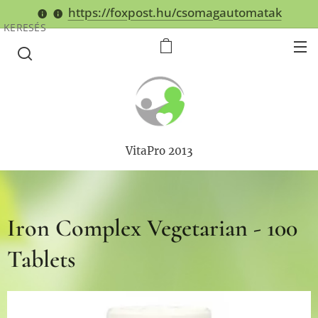
https://foxpost.hu/csomagautomatak
KERESÉS
VitaPro 2013
Iron Complex Vegetarian - 100
Tablets