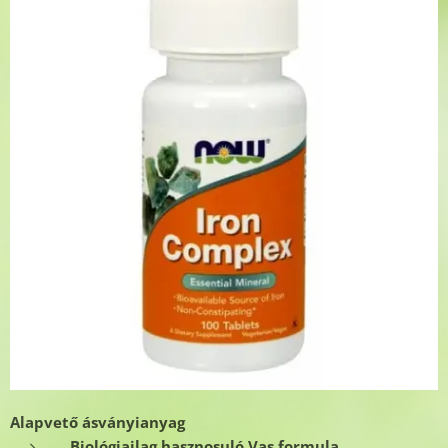
Alapvető ásványianyag
Biológiailag hasznosuló Vas formula