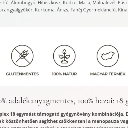
ástfű, Álombogyó, Hibiszkusz, Kudzu, Maca, Málnalevél, Pász
i angyalgyökér, Kurkuma, Ánizs, Fahéj Gyermekláncfű, Kína
0% adalékanyagmentes, 100% hazai: 18 
ex 18 egymást támogató gyógynövény kombinációja. Ez
k köszönhetően segíthet csökkenteni a menopauza vagy