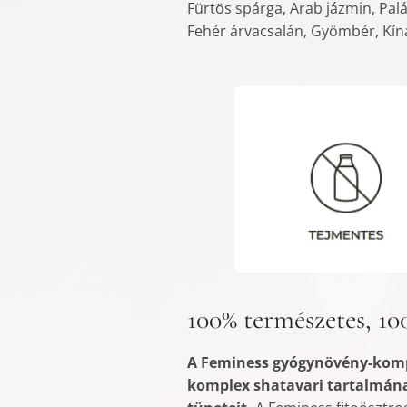
Fürtös spárga, Arab jázmin, Pal
Fehér árvacsalán, Gyömbér, Kína
100% természetes, 10
A Feminess gyógynövény-kompl
komplex shatavari tartalmána