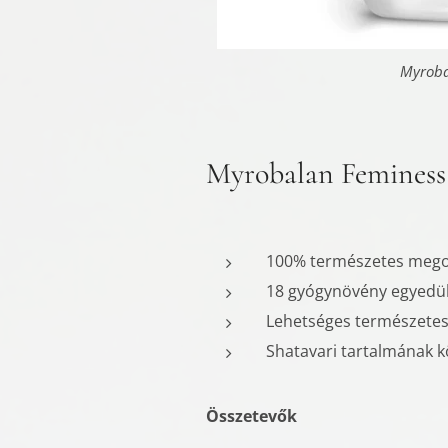
Myroba
Myroba
Myroba
Myrobalan Feminess
100% természetes megol
18 gyógynövény egyedül
Lehetséges természetes
Shatavari tartalmának k
Összetevők