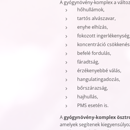
A gyógynövény-komplex a változó
hőhullámok,
tartós alvászavar,
enyhe elhízás,
fokozott ingerlékenység
koncentráció csökkenés
befelé fordulás,
fáradtság,
érzékenyebbé válás,
hangulatingadozás,
bőrszárazság,
hajhullás,
PMS esetén is.
A
gyógynövény-komplex ösztr
amelyek segítenek kiegyensúlyoz