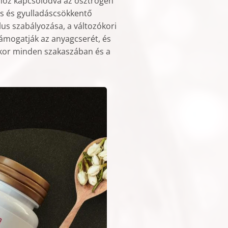
ihoz kapcsolódva az ösztrogén
s és gyulladáscsökkentő
klus szabályozása, a változókori
Támogatják az anyagcserét, és
ókor minden szakaszában és a