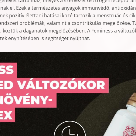
géneket tartalmaz, melyek a szervezet ösztrogénreceptora
nak el. Ezek a természetes anyagok immunvédő, antioxidán
ének pozitív élettani hatásai közé tartozik a menstruációs ci
rrendszeri problémák, valamint a csontritkulás megelőzése. 
k, köztük a daganatok megelőzésében. A Feminess a változ
tek enyhítésében is segítséget nyújthat.