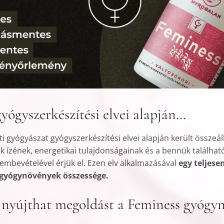
gyógyszerkészítési elvei alapján…
gyógyászat gyógyszerkészítési elvei alapján került összeállí
k ízének, energetikai tulajdonságainak és a bennük találha
elembevételével érjük el. Ezen elv alkalmazásával
egy teljese
t gyógynövények összessége.
nyújthat megoldást a Feminess gyógy