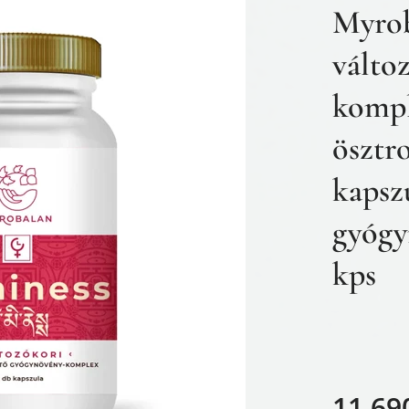
Myrob
válto
kompl
ösztr
kapsz
gyógy
kps
11 69