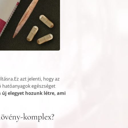
tásra.Ez azt jelenti, hogy az
tó hatóanyagok egészséget
n új elegyet hozunk létre, ami
növény-komplex?