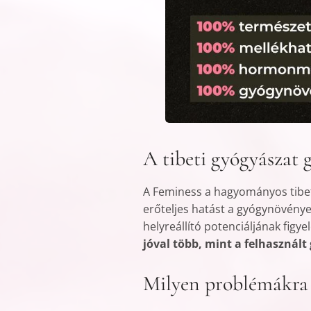
A tibeti gyógyászat 
A Feminess a hagyományos tibeti 
erőteljes hatást a gyógynövénye
helyreállító potenciáljának figy
jóval több, mint a felhasznál
Milyen problémákra 