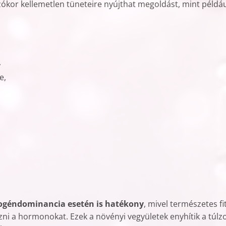
kor kellemetlen tüneteire nyújthat megoldást, mint példáu
,
e,
ogéndominancia esetén is hatékony
, mivel természetes f
ni a hormonokat. Ezek a növényi vegyületek enyhítik a túlz