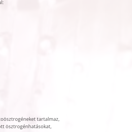
l:
itoösztrogéneket tartalmaz,
ott ösztrogénhatásokat,