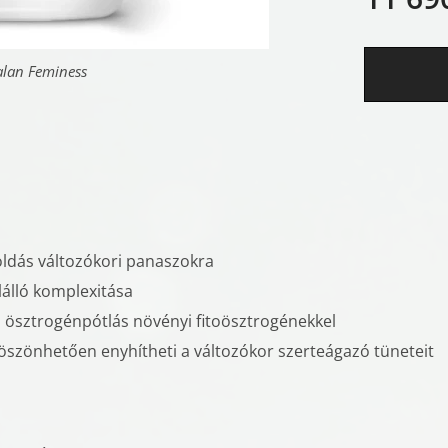
lan Feminess
lan Feminess
lan Feminess
dás változókori panaszokra
álló komplexitása
 ösztrogénpótlás növényi fitoösztrogénekkel
öszönhetően enyhítheti a változókor szerteágazó tüneteit