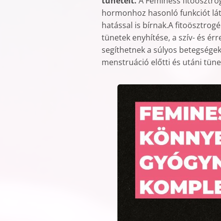
tüneteit.
A Feminess fitoösztro
hormonhoz hasonló funkciót lát
hatással is bírnak.A fitoösztrog
tünetek enyhítése, a szív- és é
segíthetnek a súlyos betegsége
menstruáció előtti és utáni tüne