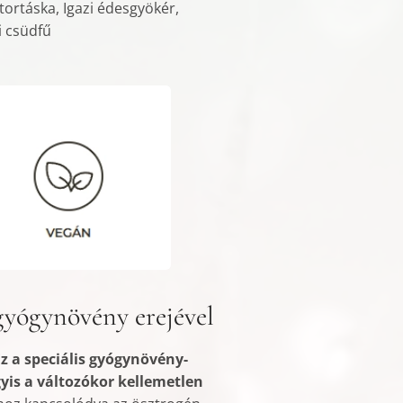
tortáska, Igazi édesgyökér,
i csüdfű
gyógynövény erejével
 a speciális gyógynövény-
is a változókor kellemetlen