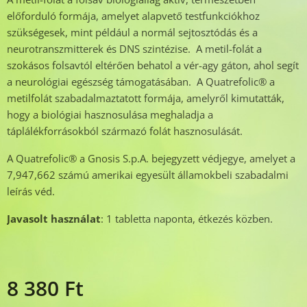
előforduló formája, amelyet alapvető testfunkciókhoz
szükségesek, mint például a normál sejtosztódás és a
neurotranszmitterek és DNS szintézise. A metil-folát a
szokásos folsavtól eltérően behatol a vér-agy gáton, ahol segít
a neurológiai egészség támogatásában. A Quatrefolic® a
metilfolát szabadalmaztatott formája, amelyről kimutatták,
hogy a biológiai hasznosulása meghaladja a
táplálékforrásokból származó folát hasznosulását.
A Quatrefolic® a Gnosis S.p.A. bejegyzett védjegye, amelyet a
7,947,662 számú amerikai egyesült államokbeli szabadalmi
leírás véd.
Javasolt használat
: 1 tabletta naponta, étkezés közben.
8 380
Ft