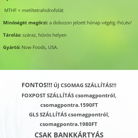
MTHF = metiltetrahidrofolát
Minőségét megőrzi:
a dobozon jelzett hónap végéig /hó,év/
Tárolás:
száraz, hűvös helyen
Gyártó:
Now Foods, USA.
FONTOS!!!
ÚJ CSOMAG SZÁLLÍTÁS!!!
FOXPOST SZÁLLÍTÁS csomagpontról,
csomagpontra.1590FT
GLS SZÁLLÍTÁS
csomagpontról,
csomagpontra.
1980FT
CSAK BANKKÁRTYÁS