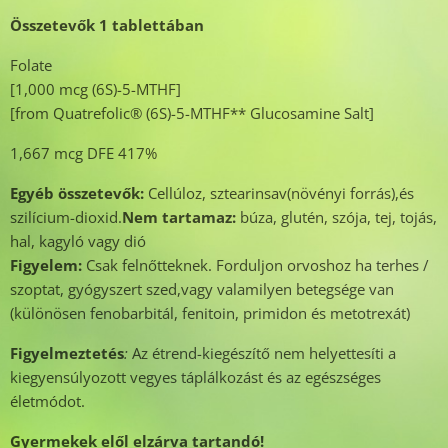
Összetevők 1 tablettában
Folate
[1,000 mcg (6S)-5-MTHF]
[from Quatrefolic® (6S)-5-MTHF** Glucosamine Salt]
1,667 mcg DFE 417%
Egyéb összetevők:
Cellúloz, sztearinsav(növényi forrás),és
szilícium-dioxid.
Nem tartamaz:
búza, glutén, szója, tej, tojás,
hal, kagyló vagy dió
Figyelem:
Csak felnőtteknek. Forduljon orvoshoz ha terhes /
szoptat, gyógyszert szed,vagy valamilyen betegsége van
(különösen fenobarbitál, fenitoin, primidon és metotrexát)
Figyelmeztetés
:
Az étrend-kiegészítő nem helyettesíti a
kiegyensúlyozott vegyes táplálkozást és az egészséges
életmódot.
Gyermekek elől elzárva tartandó!