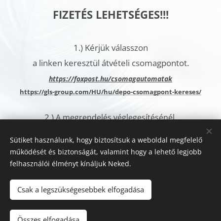
FIZETÉS LEHETSÉGES!!!
1.)
Kérjük válasszon
a linken keresztül átvételi csomagpontot.
h
ttps://foxpost.hu/csomagautomatak
https://gls-group.com/HU/hu/depo-csomagpont-kereses/
2.)
A megrendelés véglegesítésénél,
a További megjegyzések rovatban
Sütiket használunk, hogy biztosítsuk a weboldal megfelelő
kérjük jelölje meg az
működését és biztonságát, valamint hogy a lehető legjobb
Ön által kiválasztott csomagautomata címét.
felhasználói élményt kínáljuk Neked.
Sütik
Csak a legszükségesebbek elfogadása
Kosárba
Összes elfogadása