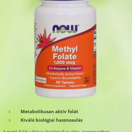
Metabolikusan aktív folát
Kiváló biológiai hasznosulás
A metil-folát a folsav biológiailag aktív, természetben