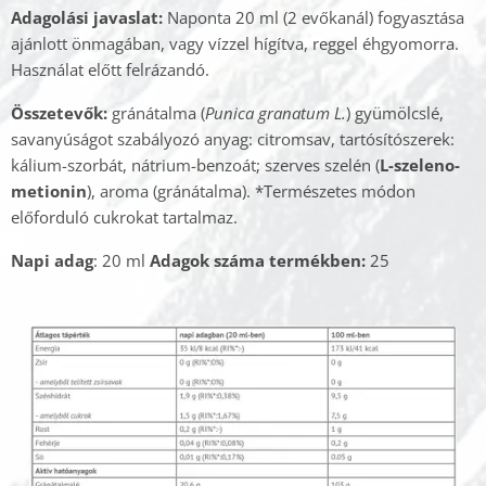
Adagolási javaslat:
Naponta 20 ml (2 evőkanál) fogyasztása
ajánlott önmagában, vagy vízzel hígítva, reggel éhgyomorra.
Használat előtt felrázandó.
Összetevők:
gránátalma (
Punica granatum L.
) gyümölcslé,
savanyúságot szabályozó anyag: citromsav, tartósítószerek:
kálium-szorbát, nátrium-benzoát; szerves szelén (
L-szeleno-
metionin
), aroma (gránátalma). *Természetes módon
előforduló cukrokat tartalmaz.
Napi adag
: 20 ml
Adagok száma termékben:
25