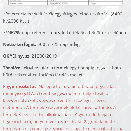
*Referencia beviteli érték egy átlagos felnőtt számára (8400
kJ/2000 kcal)
**NRV%: napi referencia beviteli érték %-a felnőttek esetében
Nettó térfogat:
500 ml/25 napi adag
OGYÉI ny. sz:
21200/2019
Tárolás:
Felnyitás után a termék egy hónapig fogyasztható
hűtőszekrényben történő tárolás mellett.
Figyelmeztetés:
Ne lépje túl az ajánlott napi fogyasztási
mennyiséget! Az étrend-kiegészítő nem helyettesíti a
kiegyensúlyozott, vegyes étrendet és az egészséges
életmódot. A termék kisgyermek elől elzárva tartandó. A
termék 3 éves kortól alkalmazható. A gyártó felhívja a ­
figyelmet arra, hogy mivel a Specchiasol® gránátalmalé
természetes termék, íze, színe és állaga tételenként változhat.