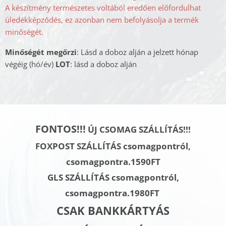
A készítmény természetes voltából eredően előfordulhat
üledékképződés, ez azonban nem befolyásolja a termék
minőségét.
Minőségét megőrzi
: Lásd a doboz alján a jelzett hónap
végéig (hó/év)
LOT
: lásd a doboz alján
FONTOS!!!
ÚJ CSOMAG SZÁLLÍTÁS!!!
FOXPOST SZÁLLÍTÁS csomagpontról,
csomagpontra.1590FT
GLS SZÁLLÍTÁS
csomagpontról,
csomagpontra.
1980FT
CSAK BANKKÁRTYÁS