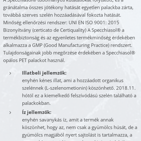
gránátalma összes jótékony hatását egyetlen palackba zárta,
továbbá szerves szelén hozzáadásával fokozta hatását.
Minőség ellenőrzési rendszer: UNI EN ISO 9001: 2015
Bizonyítvány (certi­cato de Certiquality) A Specchiasol® a
termékbiztonság és az egyenletes termékminőség érdekében
alkalmazza a GMP (Good Manufacturing Practice) rendszert.
Tulajdonságainak jobb megőrzése érdekében a Specchiasol®
opálos PET palackot használ.
Illatbeli jellemzők:
enyhén kénes illat, ami a hozzáadott organikus
szelénnek (L-szelenometionin) köszönhető. 2018.11.
hótól ez a kiemelkedő felszívódású szelén található a
palackokban.
Íz jellemzők:
enyhén savanykás íz, amit a termék annak
köszönhet, hogy az, nem csak a gyümölcs húsát, de a
gyümölcs magjából nyert sajtolást is tartalmazza, a