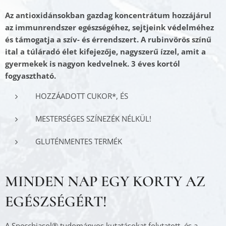
Az antioxidánsokban gazdag koncentrátum hozzájárul
az immunrendszer egészségéhez, sejtjeink védelméhez
és támogatja a szív- és érrendszert. A rubinvörös színű
ital a túláradó élet kifejezője, nagyszerű ízzel, amit a
gyermekek is nagyon kedvelnek. 3 éves kortól
fogyasztható.
HOZZÁADOTT CUKOR*, ÉS
MESTERSÉGES SZÍNEZÉK NÉLKÜL!
GLUTÉNMENTES TERMÉK
MINDEN NAP EGY KORTY AZ
EGÉSZSÉGÉRT!
A Specchiasol® tudományos kutatásokat folytatott, és a