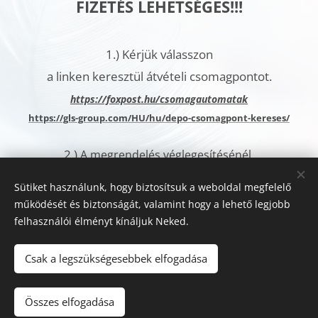
FIZETÉS LEHETSÉGES!!!
1.)
Kérjük válasszon
a linken keresztül átvételi csomagpontot.
h
ttps://foxpost.hu/csomagautomatak
https://gls-group.com/HU/hu/depo-csomagpont-kereses/
2.)
A megrendelés véglegesítésénél,
a További megjegyzések rovatban
Sütiket használunk, hogy biztosítsuk a weboldal megfelelő
kérjük jelölje meg az
működését és biztonságát, valamint hogy a lehető legjobb
Ön által kiválasztott csomagautomata címét.
felhasználói élményt kínáljuk Neked.
Sütik
Csak a legszükségesebbek elfogadása
Kosárba
Összes elfogadása