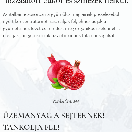
hozzáadott cukor és színezék nélkül.
Az italban elsősorban a gyümölcs magjainak préseléséből
nyert koncentrátumot használják fel, ehhez adják a
gyümölcshús levét és mindezt még organikus szelénnel is
dúsítják, hogy fokozzák az antioxidáns tulajdonságokat.
GRÁNÁTALMA
ÜZEMANYAG A SEJTEKNEK!
TANKOLJA FEL!