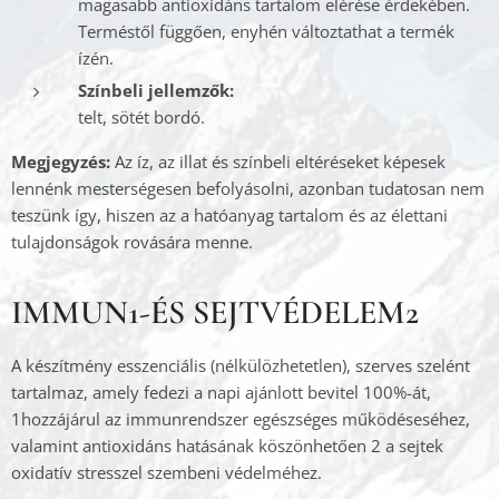
magasabb antioxidáns tartalom elérése érdekében.
Terméstől függően, enyhén változtathat a termék
ízén.
Színbeli jellemzők:
telt, sötét bordó.
Megjegyzés:
Az íz, az illat és színbeli eltéréseket képesek
lennénk mesterségesen befolyásolni, azonban tudatosan nem
teszünk így, hiszen az a hatóanyag tartalom és az élettani
tulajdonságok rovására menne.
IMMUN1-ÉS SEJTVÉDELEM2
A készítmény esszenciális (nélkülözhetetlen), szerves szelént
tartalmaz, amely fedezi a napi ajánlott bevitel 100%-át,
1hozzájárul az immunrendszer egészséges működéseséhez,
valamint antioxidáns hatásának köszönhetően 2 a sejtek
oxidatív stresszel szembeni védelméhez.