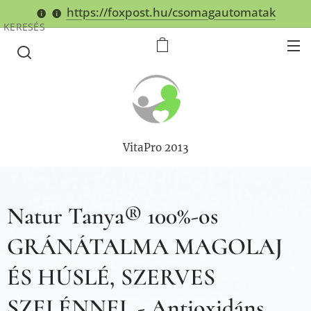
https://foxpost.hu/csomagautomatak
KERESÉS
VitaPro 2013
Natur Tanya® 100%-os
GRÁNÁTALMA MAGOLAJ
ÉS HÚSLÉ, SZERVES
SZELÉNNEL - Antioxidáns