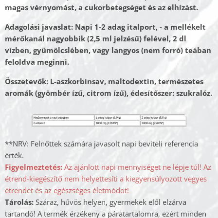
magas vérnyomást, a cukorbetegséget és az elhízást.
Adagolási javaslat: Napi 1-2 adag italport, - a mellékelt
mérőkanál nagyobbik (2,5 ml jelzésű) felével, 2 dl
vízben, gyümölcslében, vagy langyos (nem forró) teában
feloldva meginni.
Összetevők: L-aszkorbinsav, maltodextin, természetes
aromák (gyömbér ízű, citrom ízű), édesítőszer: szukralóz.
**NRV: Felnőttek számára javasolt napi beviteli referencia
érték.
Figyelmeztetés:
Az ajánlott napi mennyiséget ne lépje túl! Az
étrend-kiegészítő nem helyettesíti a kiegyensúlyozott vegyes
étrendet és az egészséges életmódot!
Tárolás:
Száraz, hűvös helyen, gyermekek elől elzárva
tartandó! A termék érzékeny a páratartalomra, ezért minden