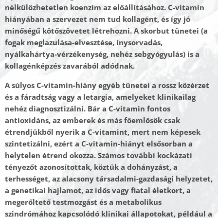
nélkülözhetetlen koenzim az előállításához. C-vitamin
hiányában a szervezet nem tud kollagént, és így jó
minőségű kötőszövetet létrehozni. A skorbut tünetei (a
fogak meglazulása-elvesztése, ínysorvadás,
nyálkahártya-vérzékenység, nehéz sebgyógyulás) is a
kollagénképzés zavarából adódnak.
A súlyos C-vitamin-hiány egyéb tünetei a rossz közérzet
és a fáradtság vagy a letargia, amelyeket klinikailag
nehéz diagnosztizálni. Bár a C-vitamin fontos
antioxidáns, az emberek és más főemlősök csak
étrendjükből nyerik a C-vitamint, mert nem képesek
szintetizálni, ezért a C-vitamin-hiányt elsősorban a
helytelen étrend okozza. Számos további kockázati
tényezőt azonosítottak, köztük a dohányzást, a
terhességet, az alacsony társadalmi-gazdasági helyzetet,
a genetikai hajlamot, az idős vagy fiatal életkort, a
megerőltető testmozgást és a metabolikus
szindrómához kapcsolódó klinikai állapotokat, például a