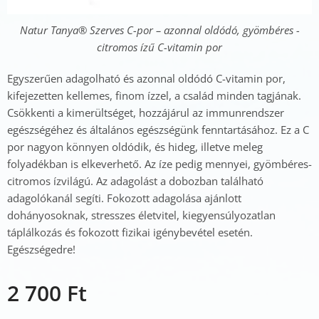
Natur Tanya® Szerves C-por – azonnal oldódó, gyömbéres -
citromos ízű C-vitamin por
Egyszerűen adagolható és azonnal oldódó C-vitamin por,
kifejezetten kellemes, finom ízzel, a család minden tagjának.
Csökkenti a kimerültséget, hozzájárul az immunrendszer
egészségéhez és általános egészségünk fenntartásához. Ez a C
por nagyon könnyen oldódik, és hideg, illetve meleg
folyadékban is elkeverhető. Az íze pedig mennyei, gyömbéres-
citromos ízvilágú. Az adagolást a dobozban található
adagolókanál segíti. Fokozott adagolása ajánlott
dohányosoknak, stresszes életvitel, kiegyensúlyozatlan
táplálkozás és fokozott fizikai igénybevétel esetén.
Egészségedre!
2 700
Ft