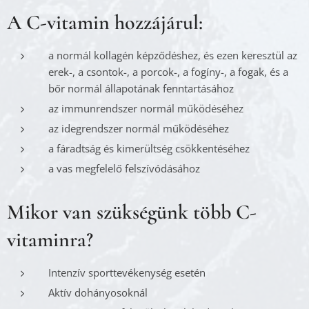
A
C-vitamin
hozzájárul:
a normál kollagén képződéshez, és ezen keresztül az
erek-, a csontok-, a porcok-, a fogíny-, a fogak, és a
bőr normál állapotának fenntartásához
az immunrendszer normál működéséhez
az idegrendszer normál működéséhez
a fáradtság és kimerültség csökkentéséhez
a vas megfelelő felszívódásához
Mikor van szükségünk több C-
vitaminra?
Intenzív sporttevékenység esetén
Aktív dohányosoknál