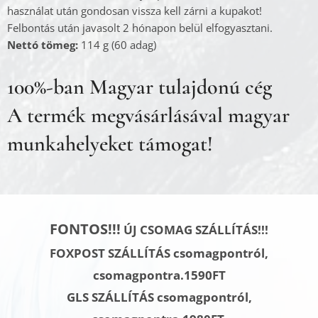
használat után gondosan vissza kell zárni a kupakot!
Felbontás után javasolt 2 hónapon belül elfogyasztani.
Nettó tömeg:
114 g (60 adag)
100%-ban Magyar tulajdonú cég
A termék megvásárlásával magyar
munkahelyeket támogat!
FONTOS!!!
ÚJ CSOMAG SZÁLLÍTÁS!!!
FOXPOST SZÁLLÍTÁS csomagpontról,
csomagpontra.1590FT
GLS SZÁLLÍTÁS
csomagpontról,