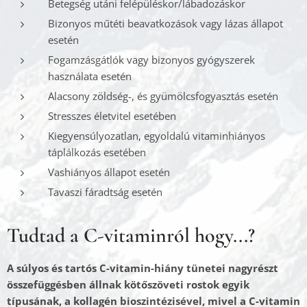
Betegség utáni felépüléskor/lábadozáskor
Bizonyos műtéti beavatkozások vagy lázas állapot
esetén
Fogamzásgátlók vagy bizonyos gyógyszerek
használata esetén
Alacsony zöldség-, és gyümölcsfogyasztás esetén
Stresszes életvitel esetében
Kiegyensúlyozatlan, egyoldalú vitaminhiányos
táplálkozás esetében
Vashiányos állapot esetén
Tavaszi fáradtság esetén
Tudtad a C-vitaminról hogy...?
A súlyos és tartós C-vitamin-hiány tünetei nagyrészt
összefüggésben állnak kötőszöveti rostok egyik
típusának, a kollagén bioszintézisével, mivel a C-vitamin