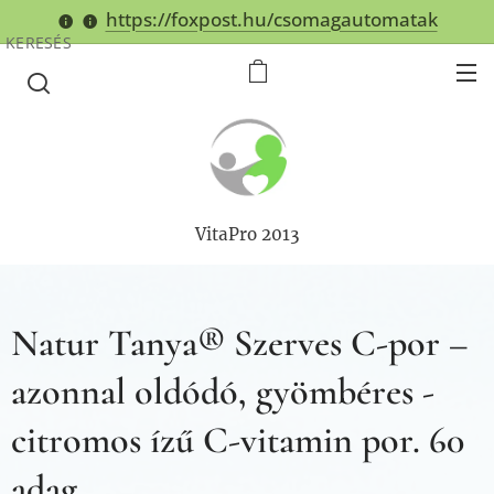
https://foxpost.hu/csomagautomatak
KERESÉS
VitaPro 2013
Natur Tanya® Szerves C-por –
azonnal oldódó, gyömbéres -
citromos ízű C-vitamin por. 60
adag