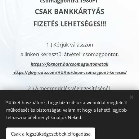
csomagpontra.
1980FT
CSAK BANKKÁRTYÁS
FIZETÉS LEHETSÉGES!!!
1.)
Kérjük válasszon
a linken keresztül átvételi csomagpontot.
h
ttps://foxpost.hu/csomagautomatak
https://gls-group.com/HU/hu/depo-csomagpont-kereses/
2.)
A megrendelés véglegesítésénél,
a További megjegyzések rovatban
Sütiket használunk, hogy biztosítsuk a weboldal megfelelő
kérjük jelölje meg az
működését és biztonságát, valamint hogy a lehető legjobb
Ön által kiválasztott csomagautomata címét.
felhasználói élményt kínáljuk Neked.
Sütik
Csak a legszükségesebbek elfogadása