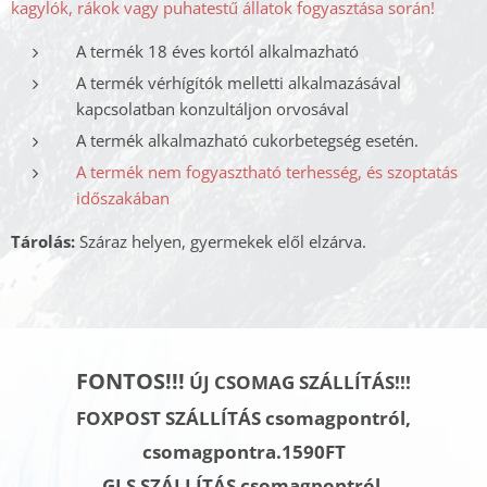
kagylók, rákok vagy puhatestű állatok fogyasztása során!
A termék 18 éves kortól alkalmazható
A termék vérhígítók melletti alkalmazásával
kapcsolatban konzultáljon orvosával
A termék alkalmazható cukorbetegség esetén.
A termék nem fogyasztható terhesség, és szoptatás
időszakában
Tárolás:
Száraz helyen, gyermekek elől elzárva.
FONTOS!!!
ÚJ CSOMAG SZÁLLÍTÁS!!!
FOXPOST SZÁLLÍTÁS csomagpontról,
csomagpontra.1590FT
GLS SZÁLLÍTÁS
csomagpontról,