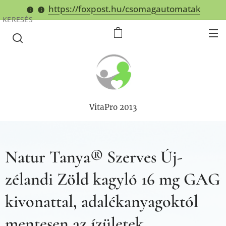
https://foxpost.hu/csomagautomatak
KERESÉS
VitaPro 2013
Natur Tanya® Szerves Új-
zélandi Zöld kagyló 16 mg GAG
kivonattal, adalékanyagoktól
mentesen az ízületek