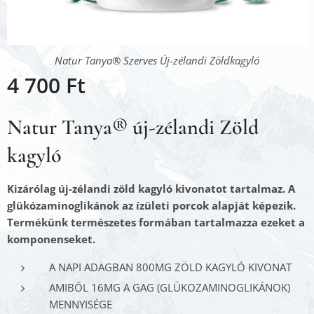
Natur Tanya® Szerves Új-zélandi Zöldkagyló
4 700
Ft
Natur Tanya® új-zélandi Zöld
kagyló
Kizárólag új-zélandi zöld kagyló kivonatot tartalmaz. A
glükózaminoglikánok az ízületi porcok alapját képezik.
Termékünk természetes formában tartalmazza ezeket a
komponenseket.
A NAPI ADAGBAN 800MG ZÖLD KAGYLÓ KIVONAT
AMIBŐL 16MG A GAG (GLÜKOZAMINOGLIKÁNOK)
MENNYISÉGE