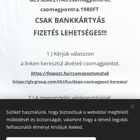
csomagpontra.
1980FT
CSAK BANKKÁRTYÁS
FIZETÉS LEHETSÉGES!!!
1.)
Kérjük válasszon
a linken keresztül átvételi csomagpontot.
h
ttps://foxpost.hu/csomagautomatak
https://gls-group.com/HU/hu/depo-csomagpont-kereses/
2.)
A megrendelés véglegesítésénél,
a További megjegyzések rovatban
Sütiket használunk, hogy biztosítsuk a weboldal megfelelő
kérjük jelölje meg az
működését és biztonságát, valamint hogy a lehető legjobb
Ön által kiválasztott csomagautomata címét.
felhasználói élményt kínáljuk Neked.
Sütik