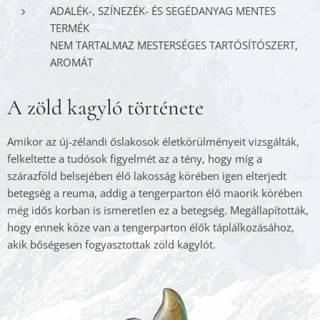
ADALÉK-, SZÍNEZÉK- ÉS SEGÉDANYAG MENTES
TERMÉK
NEM TARTALMAZ MESTERSÉGES TARTÓSÍTÓSZERT,
AROMÁT
A zöld kagyló története
Amikor az új-zélandi őslakosok életkörülményeit vizsgálták,
felkeltette a tudósok figyelmét az a tény, hogy míg a
szárazföld belsejében élő lakosság körében igen elterjedt
betegség a reuma, addig a tengerparton élő maorik körében
még idős korban is ismeretlen ez a betegség. Megállapították,
hogy ennek köze van a tengerparton élők táplálkozásához,
akik bőségesen fogyasztottak zöld kagylót.