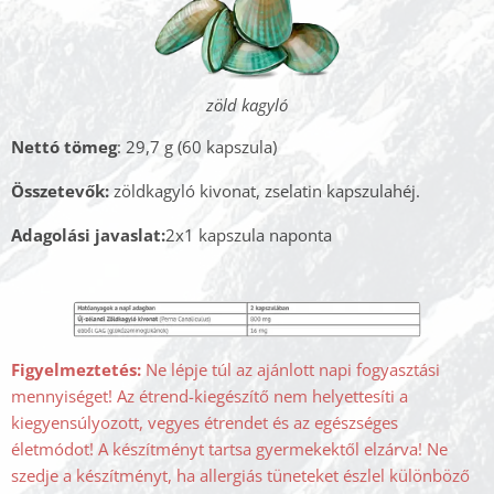
zöld kagyló
Nettó tömeg
: 29,7 g (60 kapszula)
Összetevők
:
zöldkagyló kivonat, zselatin kapszulahéj.
Adagolási javaslat:
2x1 kapszula naponta
Figyelmeztetés:
Ne lépje túl az ajánlott napi fogyasztási
mennyiséget! Az étrend-kiegészítő nem helyettesíti a
kiegyensúlyozott, vegyes étrendet és az egészséges
életmódot! A készítményt tartsa gyermekektől elzárva! Ne
szedje a készítményt, ha allergiás tüneteket észlel különböző