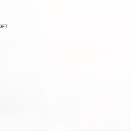
0FT
T