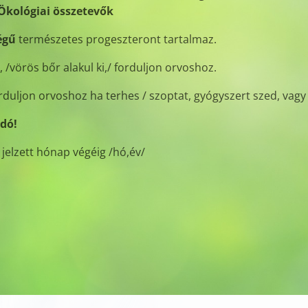
Ökológiai összetevők
égű
természetes progeszteront tartalmaz.
, /vörös bőr alakul ki,/ forduljon orvoshoz.
rduljon orvoshoz ha terhes / szoptat, gyógyszert szed, vagy
dó!
jelzett hónap végéig /hó,év/