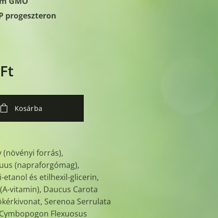
m GMO
P progeszteron
Ft
Kosárba
v (növényi forrás),
Annuus (napraforgómag),
i-etanol és etilhexil-glicerin,
t (A-vitamin), Daucus Carota
ökérkivonat, Serenoa Serrulata
v, Cymbopogon Flexuosus