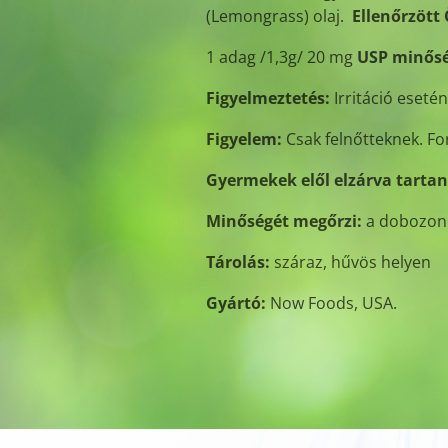
(Lemongrass) olaj.
Ellenőrzött 
1 adag /1,3g/ 20 mg
USP minős
Figyelmeztetés:
Irritáció esetén
Figyelem:
Csak felnőtteknek. Fo
Gyermekek elől elzárva tartan
Minőségét megőrzi:
a dobozon 
Tárolás:
száraz, hűvös helyen
Gyártó:
Now Foods, USA.