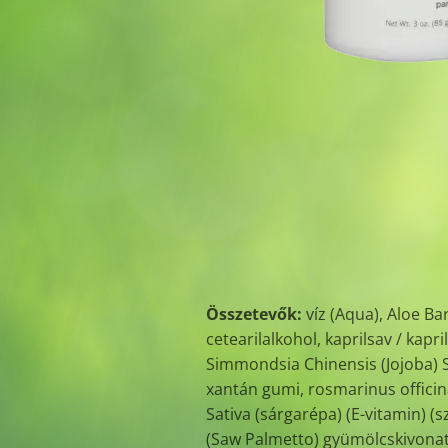
Összetevők:
víz (Aqua), Aloe Bar
cetearilalkohol, kaprilsav / kap
Simmondsia Chinensis (Jojoba) S
xantán gumi, rosmarinus officina
Sativa (sárgarépa) (E-vitamin) 
(Saw Palmetto) gyümölcskivonat