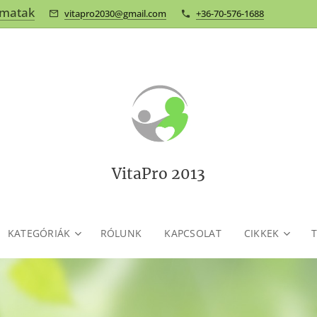
omatak
vitapro2030@gmail.com
+36-70-576-1688
VitaPro 2013
KATEGÓRIÁK
RÓLUNK
KAPCSOLAT
CIKKEK