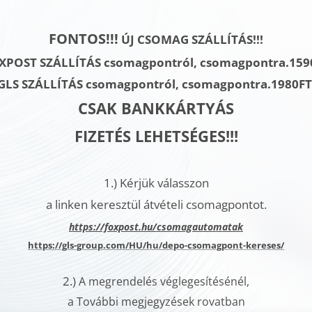
FONTOS!!!
ÚJ CSOMAG SZÁLLÍTÁS!!!
XPOST SZÁLLÍTÁS csomagpontról, csomagpontra.159
GLS SZÁLLÍTÁS
csomagpontról, csomagpontra.
1980F
CSAK BANKKÁRTYÁS
FIZETÉS LEHETSÉGES!!!
1.)
Kérjük válasszon
a linken keresztül átvételi csomagpontot.
h
ttps://foxpost.hu/csomagautomatak
https://gls-group.com/HU/hu/depo-csomagpont-kereses/
2.)
A megrendelés véglegesítésénél,
a További megjegyzések rovatban