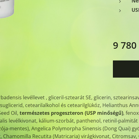
Ne
US
9 780
badensis levéllevet , gliceril-sztearát SE, glicerin, sztearinsa
rilsuglicerid, cetearilalkohol és cetearilglükóz, Helianthus 
eed Oil,
természetes progeszteron (USP minőségű)
, fenox
lis levélkivonat, kálium-szorbát, panthenol, retinil-palmitá
(szója-mentes), Angelica Polymorpha Sinensis (Dong Quai) gy
, Chamomilla Recutita (Matricaria) virágkivonat, Citromsa