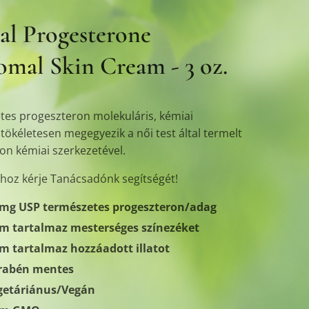
al Progesterone
omal Skin Cream - 3 oz.
tes progeszteron molekuláris, kémiai
tökéletesen megegyezik a női test által termelt
on kémiai szerkezetével.
hoz kérje Tanácsadónk segítségét!
 mg USP természetes progeszteron/adag
m tartalmaz mesterséges színezéket
m tartalmaz hozzáadott illatot
rabén mentes
getáriánus/Vegán