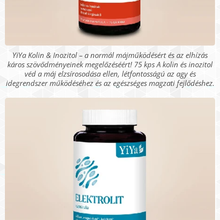
YiYa Kolin & Inozitol – a normál májműködésért és az elhízás
káros szövődményeinek megelőzéséért! 75 kps A kolin és inozitol
véd a máj elzsírosodása ellen, létfontosságú az agy és
idegrendszer működéséhez és az egészséges magzati fejlődéshez.