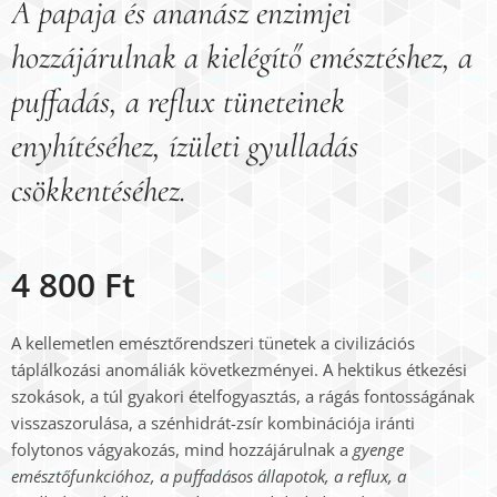
A papaja és ananász enzimjei
hozzájárulnak a kielégítő emésztéshez, a
puffadás, a reflux tüneteinek
enyhítéséhez, ízületi gyulladás
csökkentéséhez.
4 800
Ft
A kellemetlen emésztőrendszeri tünetek a civilizációs
táplálkozási anomáliák következményei. A hektikus étkezési
szokások, a túl gyakori ételfogyasztás, a rágás fontosságának
visszaszorulása, a szénhidrát-zsír kombinációja iránti
folytonos vágyakozás, mind hozzájárulnak a
gyenge
emésztőfunkcióhoz, a puffadásos állapotok, a reflux, a