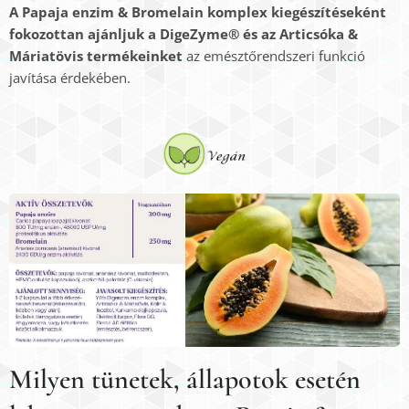
A Papaja enzim & Bromelain komplex kiegészítéseként
fokozottan ajánljuk a DigeZyme® és az Articsóka &
Máriatövis termékeinket
az emésztőrendszeri funkció
javítása érdekében.
Milyen tünetek, állapotok esetén