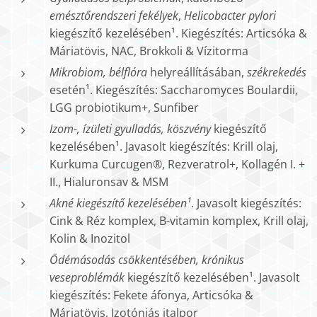
emésztőrendszeri fekélyek
,
Helicobacter pylori
kiegészítő kezelésében¹. Kiegészítés: Articsóka &
Máriatövis, NAC, Brokkoli & Vízitorma
Mikrobiom, bélflóra
helyreállításában,
székrekedés
esetén¹. Kiegészítés: Saccharomyces Boulardii,
LGG probiotikum+, Sunfiber
Izom-, ízületi gyulladás, köszvény
kiegészítő
kezelésében¹. Javasolt kiegészítés: Krill olaj,
Kurkuma Curcugen®, Rezveratrol+, Kollagén I. +
II., Hialuronsav & MSM
Akné kiegészítő kezelésében¹
. Javasolt kiegészítés:
Cink & Réz komplex, B-vitamin komplex, Krill olaj,
Kolin & Inozitol
Ödémásodás csökkentésében, krónikus
veseproblémák
kiegészítő kezelésében¹. Javasolt
kiegészítés: Fekete áfonya, Articsóka &
Máriatövis, Izotóniás italpor