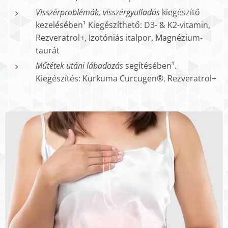
Visszérproblémák, visszérgyulladás
kiegészítő
kezelésében¹ Kiegészíthető: D3- & K2-vitamin,
Rezveratrol+, Izotóniás italpor, Magnézium-
taurát
Műtétek utáni lábadozás
segítésében¹.
Kiegészítés: Kurkuma Curcugen®, Rezveratrol+