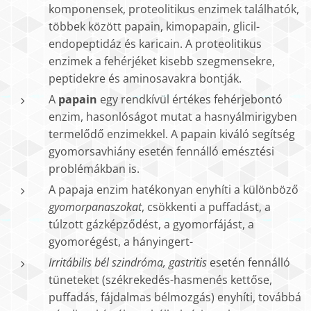
komponensek, proteolitikus enzimek találhatók,
többek között papain, kimopapain, glicil-
endopeptidáz és karicain. A proteolitikus
enzimek a fehérjéket kisebb szegmensekre,
peptidekre és aminosavakra bontják.
A
papain
egy rendkívül értékes fehérjebontó
enzim, hasonlóságot mutat a hasnyálmirigyben
termelődő enzimekkel. A papain kiváló segítség
gyomorsavhiány esetén fennálló emésztési
problémákban is.
A papaja enzim hatékonyan enyhíti a különböző
gyomorpanaszokat
, csökkenti a puffadást, a
túlzott gázképződést, a gyomorfájást, a
gyomorégést, a hányingert-
Irritábilis bél szindróma, gastritis
esetén fennálló
tüneteket (székrekedés-hasmenés kettőse,
puffadás, fájdalmas bélmozgás) enyhíti, továbbá