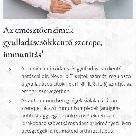
Az emésztőenzimek
gyulladáscsökkentő szerepe,
immunitás¹
A papain antioxidáns és gyulladáscsökkentő
hatással bír. Növeli a T–sejtek számát, regulázza
a gyulladásos citokinek (TNF, IL-8, IL-6) szintjét az
emberi szervezetben.
Az autoimmun betegségek kialakulásában
szerepet játszó immunkomplexek (antigén-
antitest aggregátumok) szövetekben való
lerakódása szövetkárosodást eredményez. Ilyen
betegségek: a reumatoid arthritis, lupus