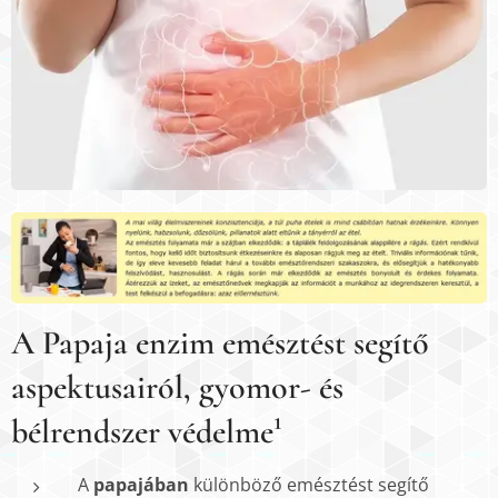
A Papaja enzim emésztést segítő
aspektusairól, gyomor- és
bélrendszer védelme¹
A
papajában
különböző emésztést segítő