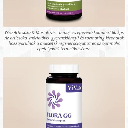
YiYa Articsóka & Máriatövis - a máj- és epevédő komplex! 60 kps
Az articsóka, máriatövis, gyermekláncfű és rozmaring kivonatok
hozzájárulnak a májsejtek regenerációjához és az optimális
epefolyadék termelődéséhez.