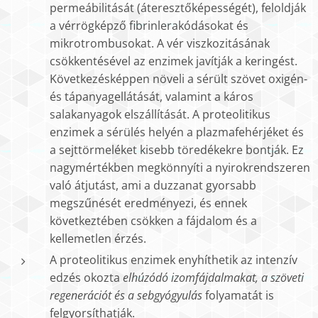
permeábilitását (áteresztőképességét), feloldják
a vérrögképző fibrinlerakódásokat és
mikrotrombusokat. A vér viszkozitásának
csökkentésével az enzimek javítják a keringést.
Következésképpen növeli a sérült szövet oxigén-
és tápanyagellátását, valamint a káros
salakanyagok elszállítását. A proteolitikus
enzimek a sérülés helyén a plazmafehérjéket és
a sejttörmeléket kisebb töredékekre bontják. Ez
nagymértékben megkönnyíti a nyirokrendszeren
való átjutást, ami a duzzanat gyorsabb
megszűnését eredményezi, és ennek
következtében csökken a fájdalom és a
kellemetlen érzés.
A proteolitikus enzimek enyhíthetik az intenzív
edzés okozta
elhúzódó izomfájdalmakat, a szöveti
regenerációt és a sebgyógyulás
folyamatát is
felgyorsíthatják.