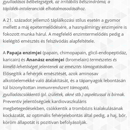
gyulladásos bélbetegségek, az irritábilis bélszindróma, a
táplálék-intoleranciák elhatalmasodásához.
A 21. századot jellemző táplálkozási stílus esetén a gyomor
mellett a máj epetermelődésére, a hasnyálmirigy enzimjeire is
fokozott munka hárul. A megfelelő enzimtermelődés pedig a
kielégítő emésztés és felszívódás alapfeltétele.
A
Papaja enzimjei
(papain, chimopapain, glicil-endopeptidáz,
karicain) és
Ananász enzimjei
(bromelain)
természetes és
kímélő lehetőséget jelentenek az emésztés támogatásában
.
Elősegítik a fehérjék emésztését, azok aminosav
alkotóelemekké való átalakítását, és a tápanyagok lebontásán
túl bizonyítottan
immunrendszert támogató,
gyulladáscsökkentő (pl. ízületek, akné stb.) aspektussal is bírnak
.
Preventív jelentőségűek kardiovaszkuláris
megbetegedésekben, csökkentik a trombózis kialakulásának
kockázatát, az optimális fehérjelebontás által pedig, a haj, bőr,
köröm állapotát is pozitívan befolyásolják.