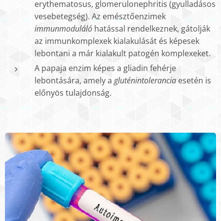
erythematosus, glomerulonephritis (gyulladásos
vesebetegség). Az emésztőenzimek
immunmoduláló
hatással rendelkeznek, gátolják
az immunkomplexek kialakulását és képesek
lebontani a már kialakult patogén komplexeket.
A papaja enzim képes a gliadin fehérje
lebontására, amely a
gluténintolerancia
esetén is
előnyös tulajdonság.