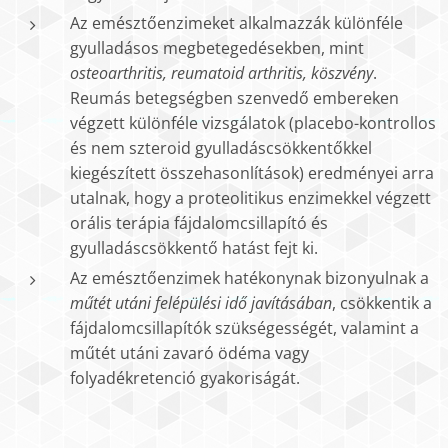
Az emésztőenzimeket alkalmazzák különféle
gyulladásos megbetegedésekben, mint
osteoarthritis, reumatoid arthritis, köszvény
.
Reumás betegségben szenvedő embereken
végzett különféle vizsgálatok (placebo-kontrollos
és nem szteroid gyulladáscsökkentőkkel
kiegészített összehasonlítások) eredményei arra
utalnak, hogy a proteolitikus enzimekkel végzett
orális terápia fájdalomcsillapító és
gyulladáscsökkentő hatást fejt ki.
Az emésztőenzimek hatékonynak bizonyulnak a
műtét utáni felépülési idő javításában
, csökkentik a
fájdalomcsillapítók szükségességét, valamint a
műtét utáni zavaró ödéma vagy
folyadékretenció gyakoriságát.