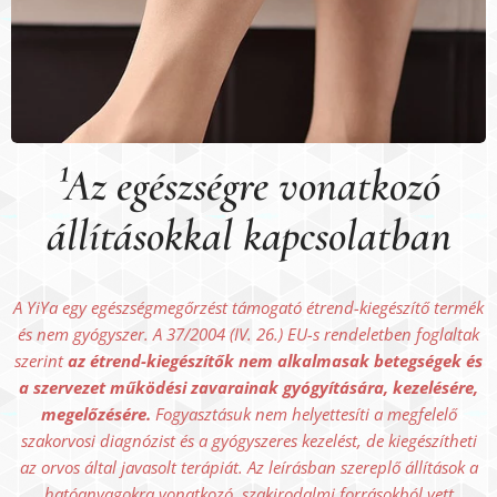
¹Az egészségre vonatkozó
állításokkal kapcsolatban
A YiYa egy egészségmegőrzést támogató étrend-kiegészítő termék
és nem gyógyszer. A 37/2004 (IV. 26.) EU-s rendeletben foglaltak
szerint
az étrend-kiegészítők nem alkalmasak betegségek és
a szervezet működési zavarainak gyógyítására, kezelésére,
megelőzésére.
Fogyasztásuk nem helyettesíti a megfelelő
szakorvosi diagnózist és a gyógyszeres kezelést, de kiegészítheti
az orvos által javasolt terápiát. Az leírásban szereplő állítások a
hatóanyagokra vonatkozó, szakirodalmi forrásokból vett