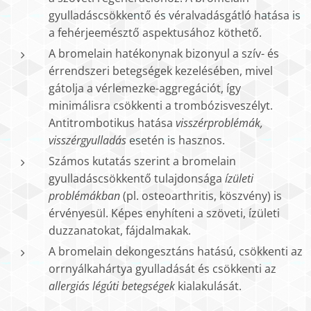
gyulladáscsökkentő és véralvadásgátló hatása is
a fehérjeemésztő aspektusához köthető.
A bromelain hatékonynak bizonyul a szív- és
érrendszeri betegségek kezelésében, mivel
gátolja a vérlemezke-aggregációt, így
minimálisra csökkenti a trombózisveszélyt.
Antitrombotikus hatása
visszérproblémák,
visszérgyulladás
esetén is hasznos.
Számos kutatás szerint a bromelain
gyulladáscsökkentő tulajdonsága
ízületi
problémákban
(pl. osteoarthritis, köszvény) is
érvényesül. Képes enyhíteni a szöveti, ízületi
duzzanatokat, fájdalmakak.
A bromelain dekongesztáns hatású, csökkenti az
orrnyálkahártya gyulladását és csökkenti az
allergiás légúti betegségek
kialakulását.