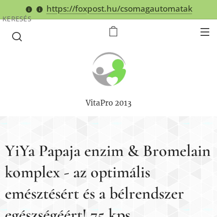
https://foxpost.hu/csomagautomatak
KERESÉS
VitaPro 2013
YiYa Papaja enzim & Bromelain
komplex - az optimális
emésztésért és a bélrendszer
egészségéért! 75 kps