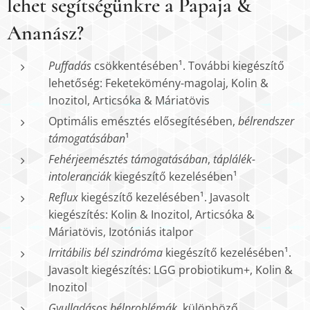
lehet segítségünkre a
Papaja &
Ananász
?
Puffadás
csökkentésében¹. További kiegészítő
lehetőség: Feketekömény-magolaj, Kolin &
Inozitol, Articsóka & Máriatövis
Optimális emésztés elősegítésében,
bélrendszer
támogatásában
¹
Fehérjeemésztés támogatásában
,
táplálék-
intoleranciák
kiegészítő kezelésében¹
Reflux
kiegészítő kezelésében¹. Javasolt
kiegészítés: Kolin & Inozitol, Articsóka &
Máriatövis, Izotóniás italpor
Irritábilis bél szindróma
kiegészítő kezelésében¹.
Javasolt kiegészítés: LGG probiotikum+, Kolin &
Inozitol
Gyulladásos bélproblémák
, különböző