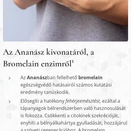
Az Ananász kivonatáról, a
Bromelain enzimről¹
Az
Ananász
ban fellelhető
bromelain
egészségvédő hatásairól számos kutatási
eredmény tanúskodik.
Elősegíti a hatékony
fehérjeemésztést
, ezáltal a
tápanyagok bélrendszerben való hasznosulását
is fokozza. Csökkenti a citokinek szekrécióját,
enyhíti a bélnyálkahártya gyulladását, hozzájárul
a szöveti regenerációhoz. A bromelain