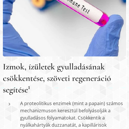
Izmok, ízületek gyulladásának
csökkentése, szöveti regeneráció
segítése¹
A proteolitikus enzimek (mint a papain) számos
mechanizmuson keresztül befolyásolják a
gyulladásos folyamatokat. Csökkentik a
nyálkahártyák duzzanatát, a kapillárisok