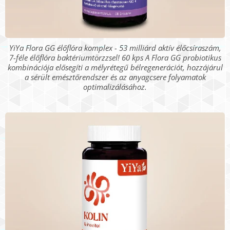
YiYa Flora GG élőflóra komplex - 53 milliárd aktív élőcsíraszám,
7-féle élőflóra baktériumtörzzsel! 60 kps A Flora GG probiotikus
kombinációja elősegíti a mélyrétegű bélregenerációt, hozzájárul
a sérült emésztőrendszer és az anyagcsere folyamatok
optimalizálásához.