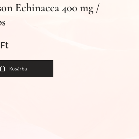
on Echinacea 400 mg /
ps
Ft
Kosárba