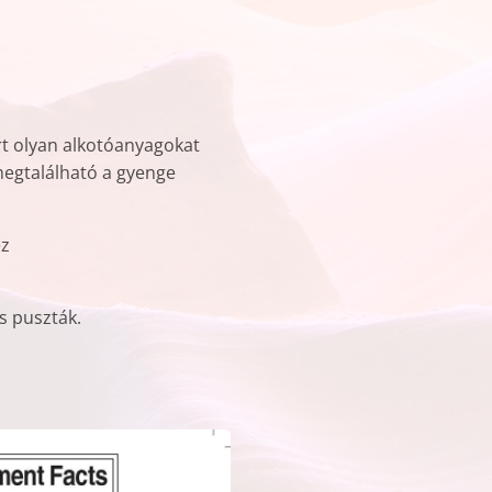
rt olyan alkotóanyagokat
megtalálható a gyenge
ez
s puszták.