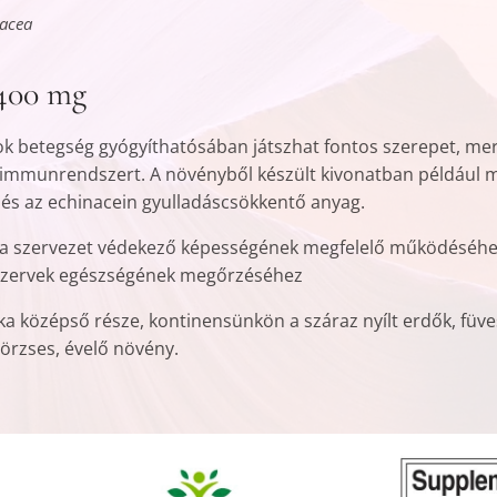
acea
400 mg
sok betegség gyógyíthatósában játszhat fontos szerepet, me
z immunrendszert. A növényből készült kivonatban például 
 és az echinacein gyulladáscsökkentő anyag.
at a szervezet védekező képességének megfelelő működéséh
i szervek egészségének megőrzéséhez
ka középső része, kontinensünkön a száraz nyílt erdők, füve
törzses, évelő növény.