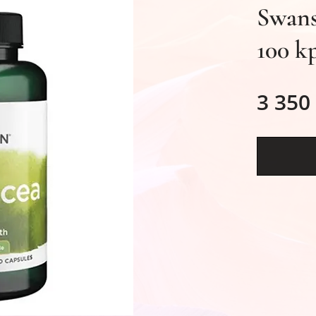
Swans
100 k
3 350