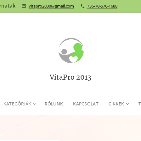
omatak
vitapro2030@gmail.com
+36-70-576-1688
VitaPro 2013
KATEGÓRIÁK
RÓLUNK
KAPCSOLAT
CIKKEK