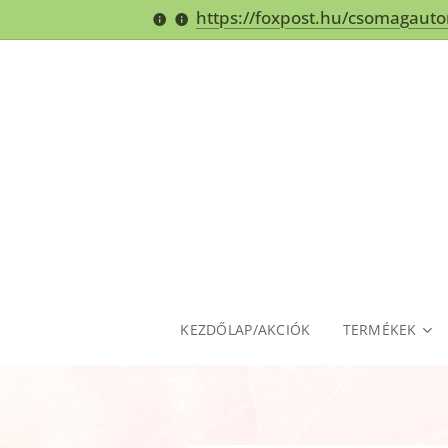
https://foxpost.hu/csomagaut
KEZDŐLAP/AKCIÓK
TERMÉKEK