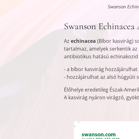
Swanson Echin
Swanson Echinacea 
Az
echinacea
(Bíbor kasvirág) 
tartalmaz, amelyek serkentik a
antibiotikus hatású echinakozid
- a bíbor kasvirág hozzájárulh
- hozzájárulhat az alsó húgyút
Élőhelye eredetileg Észak-Ameri
A kasvirág nyáron virágzó, gyök