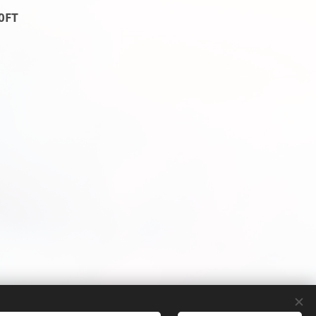
0FT
T