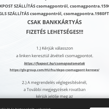
XPOST SZÁLLÍTÁS csomagpontról, csomagpontra.159
GLS SZÁLLÍTÁS
csomagpontról, csomagpontra.
1980F
CSAK BANKKÁRTYÁS
FIZETÉS LEHETSÉGES!!!
1.)
Kérjük válasszon
a linken keresztül átvételi csomagpontot.
h
ttps://foxpost.hu/csomagautomatak
https://gls-group.com/HU/hu/depo-csomagpont-kereses/
2.)
A megrendelés véglegesítésénél,
a További megjegyzések rovatban
kérjük jelölje meg az
Ön által kiválasztott csomagautomata címét.