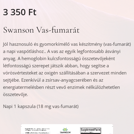
3 350
Ft
Swanson Vas-fumarát
Jól hasznosuló és gyomorkímélő vas készítmény (vas-fumarát)
a napi vaspótláshoz.. A vas az egyik legfontosabb ásványi
anyag. A hemoglobin kulcsfontosságú összetevőjeként
létfontosságú szerepet játszik abban, hogy segítse a
vörösvértesteket az oxigén szállításában a szervezet minden
sejtjébe. Ezenkívül a zsírsav-anyagcserében és az
energiatermelésben részt vevő enzimek nélkülözhetetlen
összetevője.
Napi 1 kapszula (18 mg vas-fumarát)