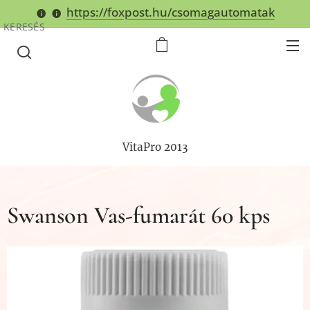
https://foxpost.hu/csomagautomatak
KERESÉS
VitaPro 2013
Swanson Vas-fumarát 60 kps