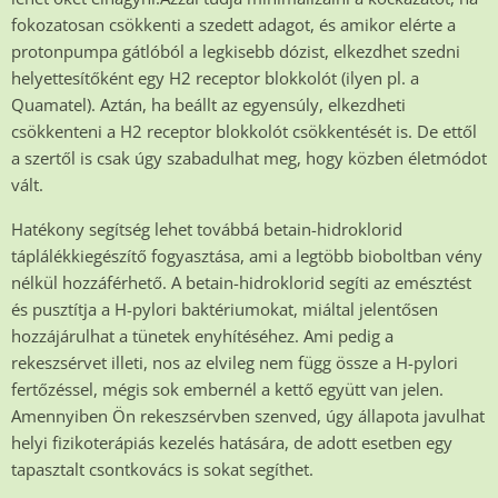
fokozatosan csökkenti a szedett adagot, és amikor elérte a
protonpumpa gátlóból a legkisebb dózist, elkezdhet szedni
helyettesítőként egy H2 receptor blokkolót (ilyen pl. a
Quamatel). Aztán, ha beállt az egyensúly, elkezdheti
csökkenteni a H2 receptor blokkolót csökkentését is. De ettől
a szertől is csak úgy szabadulhat meg, hogy közben életmódot
vált.
Hatékony segítség lehet továbbá betain-hidroklorid
táplálékkiegészítő fogyasztása, ami a legtöbb bioboltban vény
nélkül hozzáférhető. A betain-hidroklorid segíti az emésztést
és pusztítja a H-pylori baktériumokat, miáltal jelentősen
hozzájárulhat a tünetek enyhítéséhez. Ami pedig a
rekeszsérvet illeti, nos az elvileg nem függ össze a H-pylori
fertőzéssel, mégis sok embernél a kettő együtt van jelen.
Amennyiben Ön rekeszsérvben szenved, úgy állapota javulhat
helyi fizikoterápiás kezelés hatására, de adott esetben egy
tapasztalt csontkovács is sokat segíthet.