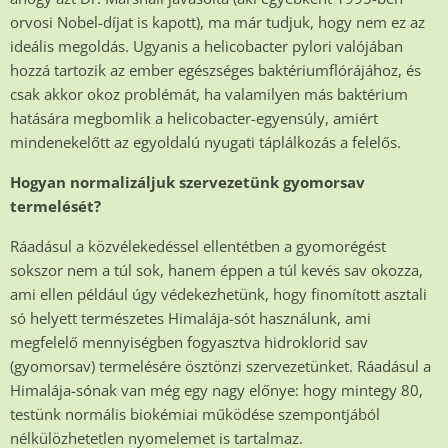
orvosi Nobel-díjat is kapott), ma már tudjuk, hogy nem ez az
ideális megoldás. Ugyanis a helicobacter pylori valójában
hozzá tartozik az ember egészséges baktériumflórájához, és
csak akkor okoz problémát, ha valamilyen más baktérium
hatására megbomlik a helicobacter-egyensúly, amiért
mindenekelőtt az egyoldalú nyugati táplálkozás a felelős.
Hogyan normalizáljuk szervezetünk gyomorsav
termelését?
Ráadásul a közvélekedéssel ellentétben a gyomorégést
sokszor nem a túl sok, hanem éppen a túl kevés sav okozza,
ami ellen például úgy védekezhetünk, hogy finomított asztali
só helyett természetes Himalája-sót használunk, ami
megfelelő mennyiségben fogyasztva hidroklorid sav
(gyomorsav) termelésére ösztönzi szervezetünket. Ráadásul a
Himalája-sónak van még egy nagy előnye: hogy mintegy 80,
testünk normális biokémiai működése szempontjából
nélkülözhetetlen nyomelemet is tartalmaz.