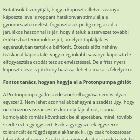
Kutatások bizonyítják, hogy a káposzta illetve savanyú
káposzta leve is roppant hatékonyan stimulálja a
gyomorsavtermelést, fogyasztásuk pedig még azzal a
járulékos haszonnal is jár, hogy általuk a szervezet további
értékes baktériumokhoz jut, amelyek táplálják és
egyensúlyban tartják a bélflórát. Étkezés előtt néhány
teáskanál káposztalé, vagy még inkább savanyú káposzta lé
elfogyasztása csodát tesz az emésztéssel. De a friss nyers
káposzta leve is jótékony hatással lehet a makacs fekélyekre.
Fontos tanács, hogyan hagyja el a Protonpumpa gátlót
A Protonpumpa gátló szedésének elhagyása nem is olyan
egyszerű. Nem lehet azonnal abbahagyni a szedést úgy, hogy
ne okozzon visszaesést és komoly fájdalmat, s annál
komolyabb romlás következik be állapotában, minél tovább
szedte ezt a gyógyszert. Ezek a gyógyszerek egyszerre
toleranciát és függőséget alakítanak ki, így csak fokozatosan
lehet őket elhagyni.Azzal tudja minimalizálni a kockázatot, ha