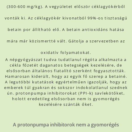
(300-600 mg/kg). A vegyületet először céklagyökérből
vonták ki. Az céklagyökér kivonatból 99%-os tisztaságú
betain por állítható elő. A betain antioxidáns hatása
mára már közismertté vált. Gátolja a szervezetben az
oxidatív folyamatokat.
A népgyógyászat tudva tudatlanul régóta alkalmazta a
cékla főzetét daganatos betegségek kezelésére, de
elsősorban általános fiatalító szerként fogyasztották.
Hamarosan kiderült, hogy az egyik fő szerep a betain
é.
A legutóbbi kutatások egyértelműen igazolják, hogy az
emberek túl gyakran és sokszor indokolatlanul szednek
ún. protonpumpa inhibitorokat (PPI-k) savlekötőket,
holott eredetileg elsősorban nem is gyomorégés
kezelésére szánták őket.
A protonpumpa inhibitorok nem a gyomorégés