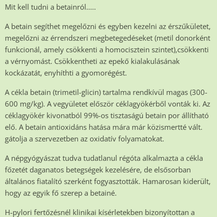
Mit kell tudni a betainról.....
A betain segíthet megelőzni és egyben kezelni az érszűkületet,
megelőzni az érrendszeri megbetegedéseket (metil donorként
funkcionál, amely csökkenti a homocisztein szintet),csökkenti
a vérnyomást. Csökkentheti az epekő kialakulásának
kockázatát, enyhíthti a gyomorégést.
A cékla betain (trimetil-glicin) tartalma rendkívül magas (300-
600 mg/kg). A vegyületet először céklagyökérből vonták ki. Az
céklagyökér kivonatból 99%-os tisztaságú betain por állítható
elő. A betain antioxidáns hatása mára már közismertté vált.
gátolja a szervezetben az oxidatív folyamatokat.
A népgyógyászat tudva tudatlanul régóta alkalmazta a cékla
főzetét daganatos betegségek kezelésére, de elsősorban
általános fiatalító szerként fogyasztották. Hamarosan kiderült,
hogy az egyik fő szerep a betainé.
H-pylori fertőzésnél klinikai kísérletekben bizonyítottan a