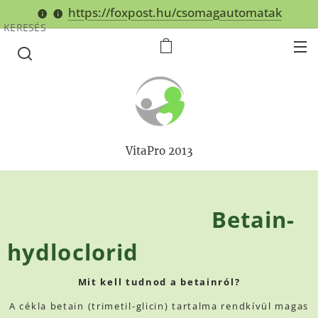
https://foxpost.hu/csomagautomatak
KERESÉS
VitaPro 2013
Betain-
hydloclorid
Mit kell tudnod a betainról?
A cékla betain (trimetil-glicin) tartalma rendkívül magas