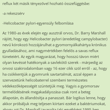
reflux két másik tényezővel hozható összefüggésbe:
-a rekeszsérv
-Helicobacter pylori-egyensúly felbomlása
Az 1980-as évek elején egy ausztrál orvos, Dr. Barry Marshall
rájött, hogy egy Helicobacter pylori (eredetileg campylobacter)
nevű kórokozó hozzájárulhat a gyomornyálkahártya krónikus
gyulladásához, ami nagymértékben felelős a savas reflux
tüneteiért. Az egyik magyarázat, hogy hosszú távon miért
olyan kevéssé hatékonyak a savlekötő szerek - márpedig az
orvosi szakirodalomban vagy 16 ezer cikk szól erről - az, hogy
ha csökkentjük a gyomrunk savtartalmát, azzal éppen a
szervezetünk helicobaterrel szembeni természetes
védekezőképességét szüntetjük meg. Vagyis a gyomorsav
termelődésének megakadályozása csak ront a beteg
állapotán, és állandósítja a panaszait. Bár logikus lenne, hogy
akkor próbáljuk meg teljesen kiirtani ezeket a baktériumokat,
ahogy azt Dr. Marshall javasolta (aki egyébként 1995-ben