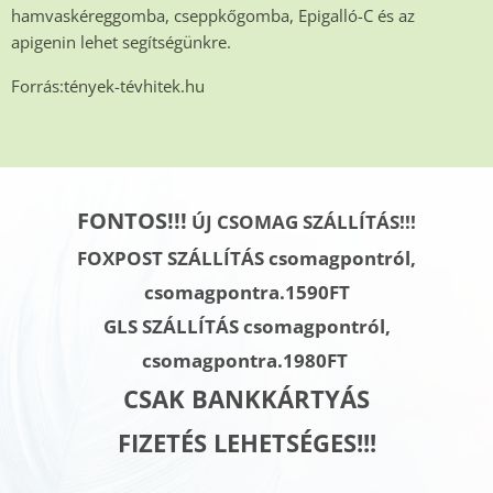
hamvaskéreggomba, cseppkőgomba, Epigalló-C és az
apigenin lehet segítségünkre.
Forrás:tények-tévhitek.hu
FONTOS!!!
ÚJ CSOMAG SZÁLLÍTÁS!!!
FOXPOST SZÁLLÍTÁS csomagpontról,
csomagpontra.1590FT
GLS SZÁLLÍTÁS
csomagpontról,
csomagpontra.
1980FT
CSAK BANKKÁRTYÁS
FIZETÉS LEHETSÉGES!!!