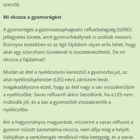
szerzők.
Mi okozza a gyomorégést
A gyomorégés a gastrooesophagealis refluxbetegség (GERD)
jellegzetes tünete, amit gyomorfekélynek is szoktak nevezni.
Bizonyos esetekben ez az égő fájdalom olyan erős lehet, hogy
akár egy szívroham tüneteivel is összetéveszthető. De mi
okozza a fájdalmat?
Miután az étel a nyelőcsövön keresztül a gyomorba jut, az
alsó nyelőcsősphincter (LES) nevű záróizom lezár,
megakadályozva ezzel, hogy az étel vagy a sav visszakerüljön
a nyelőcsőbe. Savas refluxról akkor beszélünk, ha a LES nem
működik jól, és a sav a gyomorból visszaáramlik a
nyelőcsőbe.
Ám a hagyományos magyarázat, miszerint a savas refluxot a
gyomor túlzott savtartalma okozza, nem állja meg a helyét.
Valójában a savtúltengés rendkívül ritka betegség, és a savas