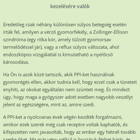
kezelésére valók
Eredetileg csak néhány különösen súlyos betegség esetén
írták fel, amilyen a vérző gyomorfekély, a Zollinger-Ellison
szindróma (egy ritka kór, amely túlzott gyomorsav
termelődéssel jár), vagy a reflux súlyos változata, ahol
endoszkópos vizsgálattal is kimutatható a nyelőcső
károsodása.
Ha Ön is azok közé tartozik, akik PPI-ket használnak
gyomorégés ellen, akkor tudnia kell, hogy ezzel csak a tüneteit
enyhíti, az okokat egyáltalán nem szünteti meg. És mindezt
úgy, hogy maga a gyógyszer adott esetben nagyobb veszélyt
jelent az egészségére, mint az, amire szedi.
A PPI-ket a nyolcvanas évek végén kezdték forgalmazni,
amikor ezek szerek még csak receptre voltak kaphatók, és
kifejezetten nem javasolták, hogy az ember egy hétnél tovább
szedje őket. Ma már vény nélkül is hozzájuk férhet bárki, és