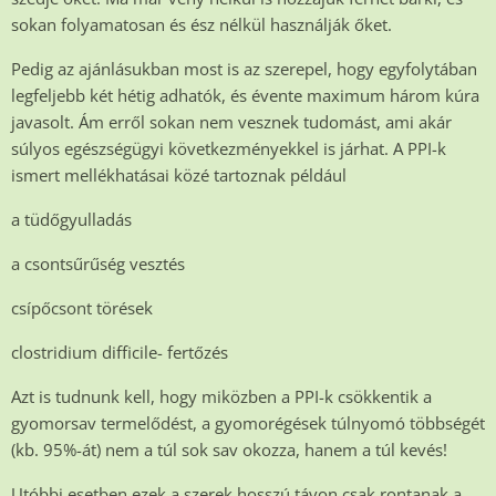
sokan folyamatosan és ész nélkül használják őket.
Pedig az ajánlásukban most is az szerepel, hogy egyfolytában
legfeljebb két hétig adhatók, és évente maximum három kúra
javasolt. Ám erről sokan nem vesznek tudomást, ami akár
súlyos egészségügyi következményekkel is járhat. A PPI-k
ismert mellékhatásai közé tartoznak például
a tüdőgyulladás
a csontsűrűség vesztés
csípőcsont törések
clostridium difficile- fertőzés
Azt is tudnunk kell, hogy miközben a PPI-k csökkentik a
gyomorsav termelődést, a gyomorégések túlnyomó többségét
(kb. 95%-át) nem a túl sok sav okozza, hanem a túl kevés!
Utóbbi esetben ezek a szerek hosszú távon csak rontanak a