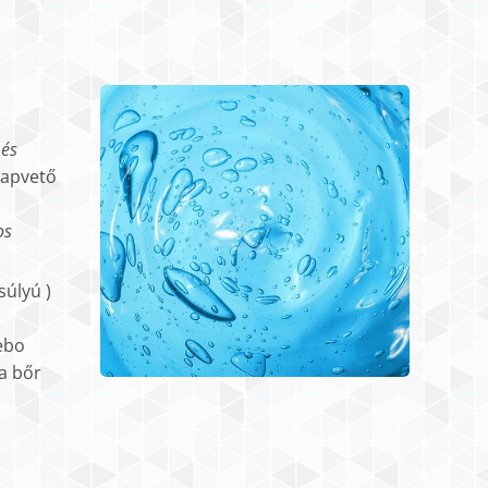
 és
lapvető
os
súlyú )
cebo
a bőr