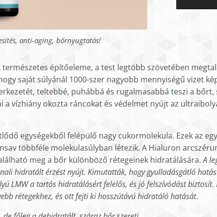
sítés, anti-aging, bőrnyugtatás!
k természetes építőeleme, a test legtöbb szövetében megtal
hogy saját súlyánál 1000-szer nagyobb mennyiségű vizet ké
rkezetét, teltebbé, puhábbá és rugalmasabbá teszi a bőrt, s
ani a vízhiány okozta ráncokat és védelmet nyújt az ultraibol
étlődő egységekből felépülő nagy cukormolekula. Ezek az e
onsav többféle molekulasúlyban létezik. A Hialuron arcszér
álható meg a bőr különböző rétegeinek hidratálására.
A l
ali hidratált érzést nyújt. Kimutatták, hogy gyulladásgátló hatást 
 LMW a tartós hidratálásért felelős, és jó felszívódást biztosít
yebb rétegekhez, és ott fejti ki hosszútávú hidratáló hatását
.
de főleg a dehidratált, száraz bőr szereti.