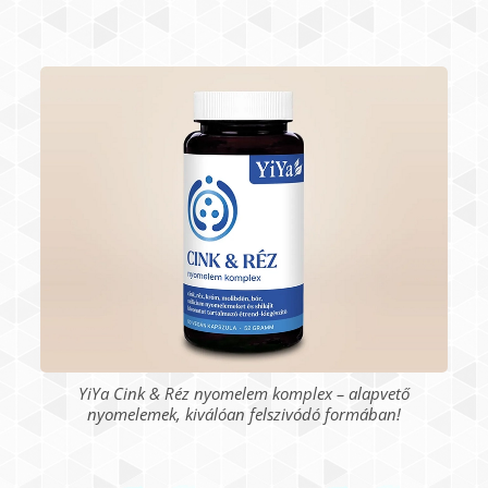
YiYa Cink & Réz nyomelem komplex – alapvető
nyomelemek, kiválóan felszivódó formában!