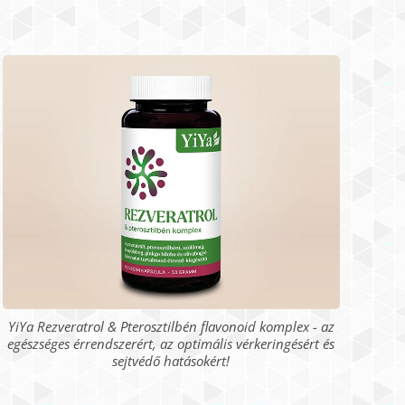
YiYa Rezveratrol & Pterosztilbén flavonoid komplex - az
egészséges érrendszerért, az optimális vérkeringésért és
sejtvédő hatásokért!