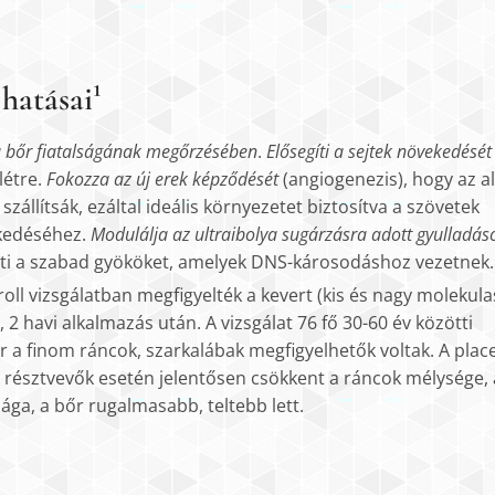
hatásai¹
 a bőr fiatalságának megőrzésében
.
Elősegíti a sejtek növekedését
létre.
Fokozza az új erek képződését
(angiogenezis), hogy az a
állítsák, ezáltal ideális környezetet biztosítva a szövetek
ekedéséhez.
Modulálja az ultraibolya sugárzásra adott gyulladás
enti a szabad gyököket, amelyek DNS-károsodáshoz vezetnek.
oll vizsgálatban megfigyelték a kevert (kis és nagy molekula
, 2 havi alkalmazás után. A vizsgálat 76 fő 30-60 év közötti
r a finom ráncok, szarkalábak megfigyelhetők voltak. A pla
t résztvevők esetén jelentősen csökkent a ráncok mélysége, 
sága, a bőr rugalmasabb, teltebb lett.