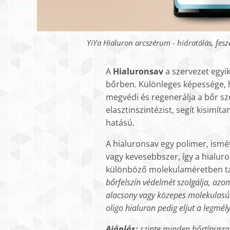
YiYa Hialuron arcszérum - hidratálás, fesze
A
Hialuronsav
a szervezet egyi
bőrben. Különleges képessége, 
megvédi és regenerálja a bőr sze
elasztinszintézist, segít kisimít
hatású.
A hialuronsav egy polimer, ism
vagy kevesebbszer, így a hialur
különböző molekulaméretben tal
bőrfelszín védelmét szolgálja, azonn
alacsony vagy közepes molekulasúlyú
oligo hialuron pedig eljut a legmél
Ajánlás:
szinte minden bőrtípusra, 