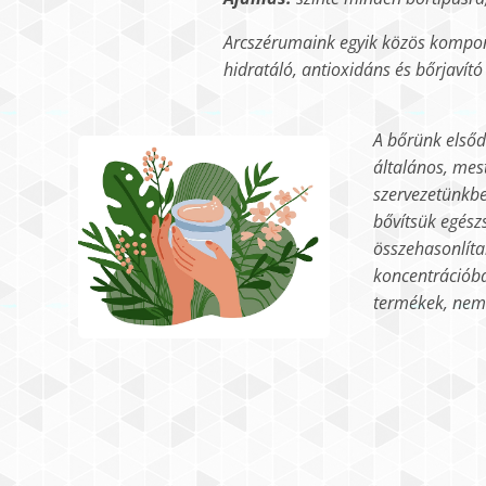
Arcszérumaink egyik közös kompo
hidratáló, antioxidáns és bőrjavító
A bőrünk elsőd
általános, mes
szervezetünkbe
bővítsük egész
összehasonlíta
koncentrációba
termékek, nem 