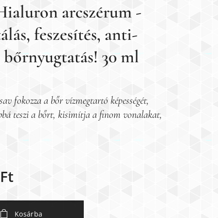
Hialuron arcszérum -
álás, feszesítés, anti-
, bőrnyugtatás! 30 ml
sav fokozza a bőr vízmegtartó képességét,
á teszi a bőrt, kisimítja a finom vonalakat,
Ft
Kosárba