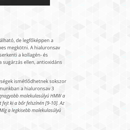
álható, de legfőképpen a
pes megkötni. A hialuronsav
erkenti a kollagén- és
ya sugárzás ellen, antioxidáns
gységek ismétlődhetnek sokszor
umunkban a hialuronsav 3
egnagyobb molekulasúlyú HMW a
fejt ki a bőr felszínén [9-10]. Az
. Míg a legkisebb molekulasúlyú