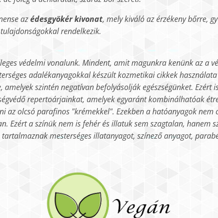
nense az
édesgyökér kivonat
, mely kiváló az érzékeny bőrre, g
 tulajdonságokkal rendelkezik.
leges védelmi vonalunk. Mindent, amit magunkra kenünk az a vé
terséges adalékanyagokkal készült kozmetikai cikkek használata
, amelyek szintén negatívan befolyásolják egészségünket. Ezért i
ségvédő repertoárjainkat, amelyek egyaránt kombinálhatóak étre
ni az olcsó parafinos "krémekkel". Ezekben a hatóanyagok nem cs
n. Ezért a színük nem is fehér és illatuk sem szagtalan, hanem sz
tartalmaznak mesterséges illatanyagot, színező anyagot, parab