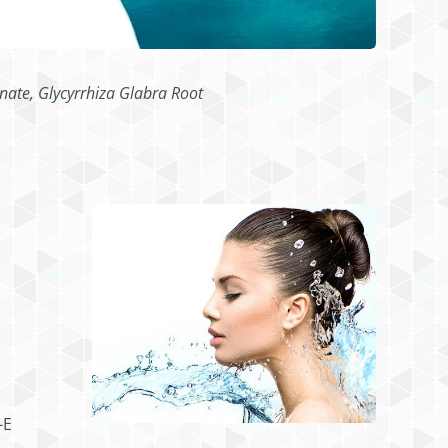
inate, Glycyrrhiza Glabra Root
-E