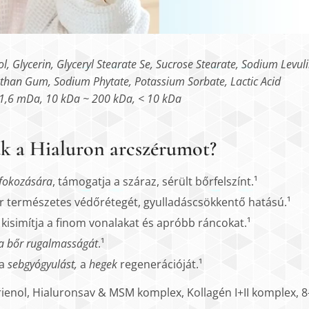
l, Glycerin, Glyceryl Stearate Se, Sucrose Stearate, Sodium Levul
than Gum, Sodium Phytate, Potassium Sorbate, Lactic Acid
 1,6 mDa, 10 kDa ~ 200 kDa, < 10 kDa
uk a Hialuron arcszérumot?
 fokozására
, támogatja a száraz, sérült bőrfelszínt.¹
őr természetes védőrétegét, gyulladáscsökkentő hatású.¹
: kisimítja a finom vonalakat és apróbb ráncokat.¹
a a bőr rugalmasságát
.¹
 a
sebgyógyulást,
a
hegek
regenerációját.¹
trienol, Hialuronsav & MSM komplex, Kollagén I+II komplex, 8