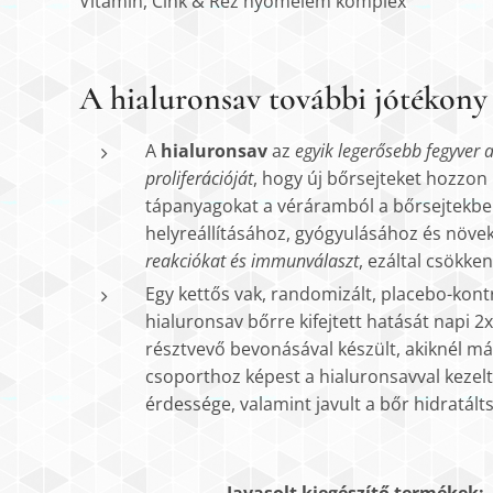
Vitamin, Cink & Réz nyomelem komplex
A hialuronsav további jótékony 
A
hialuronsav
az
egyik legerősebb fegyver
proliferációját
, hogy új bőrsejteket hozzon 
tápanyagokat a véráramból a bőrsejtekbe sz
helyreállításához, gyógyulásához és növ
reakciókat és immunválaszt
, ezáltal csökk
Egy kettős vak, randomizált, placebo-kontr
hialuronsav bőrre kifejtett hatását napi 2x
résztvevő bevonásával készült, akiknél má
csoporthoz képest a hialuronsavval kezel
érdessége, valamint javult a bőr hidratált