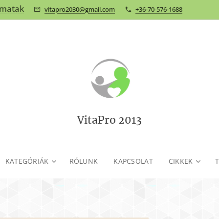
omatak
vitapro2030@gmail.com
+36-70-576-1688
VitaPro 2013
KATEGÓRIÁK
RÓLUNK
KAPCSOLAT
CIKKEK