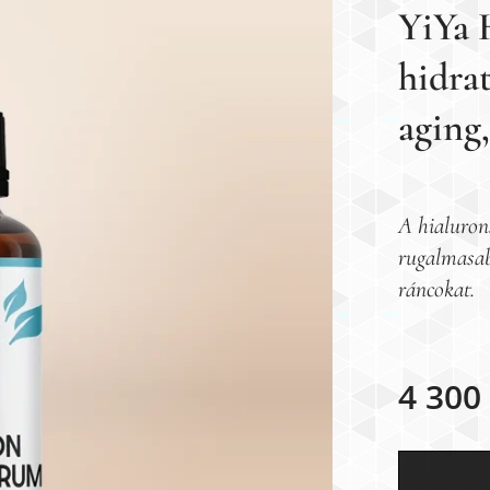
YiYa 
hidrat
aging
A hialuron
rugalmasabb
ráncokat.
4 300