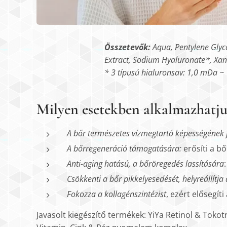
Összetevők:
Aqua, Pentylene Glyco
Extract, Sodium Hyaluronate*, Xan
* 3 típusú hialuronsav: 1,0 mDa ~
Milyen esetekben alkalmazhatj
A bőr természetes vízmegtartó képességének
A bőrregeneráció támogatására:
erősíti a b
Anti-aging hatású, a bőröregedés lassítására
Csökkenti a bőr pikkelyesedését, helyreállítj
Fokozza a kollagénszintézist
, ezért elősegíti
Javasolt kiegészítő termékek: YiYa Retinol & Toko