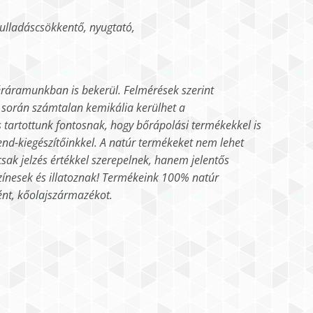
yulladáscsökkentő, nyugtató,
ráramunkban is bekerül. Felmérések szerint
 során számtalan kemikália kerülhet a
s tartottunk fontosnak, hogy bőrápolási termékekkel is
nd-kiegészítőinkkel.
A natúr termékeket nem lehet
ak jelzés értékkel szerepelnek, hanem jelentős
ínesek és illatoznak!
Termékeink 100% natúr
ént, kőolajszármazékot.