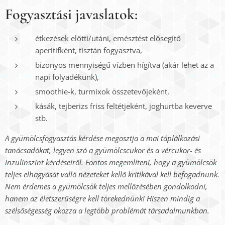
Fogyasztási javaslatok:
étkezések előtti/utáni, emésztést elősegítő
aperitifként, tisztán fogyasztva,
bizonyos mennyiségű vízben hígítva (akár lehet az a
napi folyadékunk),
smoothie-k, turmixok összetevőjeként,
kásák, tejberizs friss feltétjeként, joghurtba keverve
stb.
A gyümölcsfogyasztás kérdése megosztja a mai táplálkozási
tanácsadókat, legyen szó a gyümölcscukor és a vércukor- és
inzulinszint kérdéseiről. Fontos megemlíteni, hogy a gyümölcsök
teljes elhagyását valló nézeteket kellő kritikával kell befogadnunk.
Nem érdemes a gyümölcsök teljes mellőzésében gondolkodni,
hanem az életszerűségre kell törekednünk! Hiszen mindig a
szélsőségesség okozza a legtöbb problémát társadalmunkban.