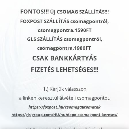
FONTOS!!!
ÚJ CSOMAG SZÁLLÍTÁS!!!
FOXPOST SZÁLLÍTÁS csomagpontról,
csomagpontra.1590FT
GLS SZÁLLÍTÁS
csomagpontról,
csomagpontra.
1980FT
CSAK BANKKÁRTYÁS
FIZETÉS LEHETSÉGES!!!
1.)
Kérjük válasszon
a linken keresztül átvételi csomagpontot.
h
ttps://foxpost.hu/csomagautomatak
https://gls-group.com/HU/hu/depo-csomagpont-kereses/