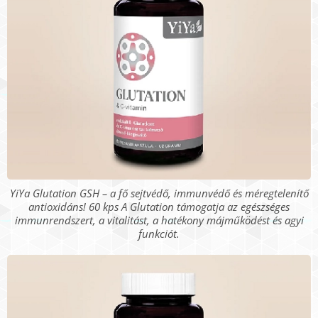
YiYa Glutation GSH – a fő sejtvédő, immunvédő és méregtelenítő
antioxidáns! 60 kps A Glutation támogatja az egészséges
immunrendszert, a vitalitást, a hatékony májműködést és agyi
funkciót.