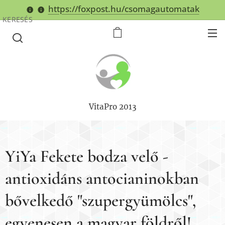
https://foxpost.hu/csomagautomatak
KERESÉS
VitaPro 2013
YiYa Fekete bodza velő -
antioxidáns antocianinokban
bővelkedő "szupergyümölcs",
egyenesen a magyar földről!