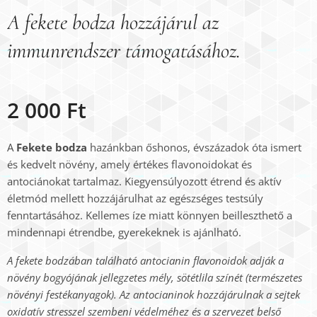
A fekete bodza hozzájárul az
immunrendszer támogatásához.
2 000
Ft
A
Fekete bodza
hazánkban őshonos, évszázadok óta ismert
és kedvelt növény, amely értékes flavonoidokat és
antociánokat tartalmaz. Kiegyensúlyozott étrend és aktív
életmód mellett hozzájárulhat az egészséges testsúly
fenntartásához. Kellemes íze miatt könnyen beilleszthető a
mindennapi étrendbe, gyerekeknek is ajánlható.
A fekete bodzában található antocianin flavonoidok adják a
növény bogyójának jellegzetes mély, sötétlila színét (természetes
növényi festékanyagok). Az antocianinok hozzájárulnak a sejtek
oxidatív stresszel szembeni védelméhez és a szervezet belső