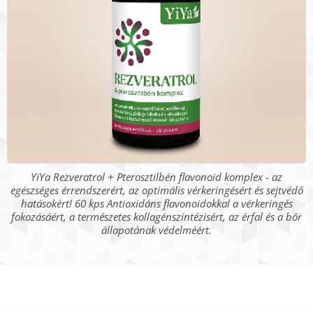
YiYa Rezveratrol + Pterosztilbén flavonoid komplex - az
egészséges érrendszerért, az optimális vérkeringésért és sejtvédő
hatásokért! 60 kps Antioxidáns flavonoidokkal a vérkeringés
fokozásáért, a természetes kollagénszintézisért, az érfal és a bőr
állapotának védelméért.