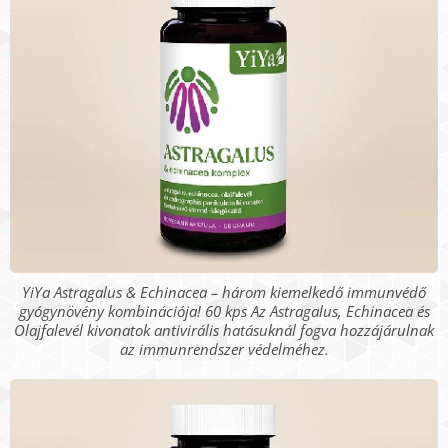
YiYa Astragalus & Echinacea – három kiemelkedő immunvédő
gyógynövény kombinációja! 60 kps Az Astragalus, Echinacea és
Olajfalevél kivonatok antivirális hatásuknál fogva hozzájárulnak
az immunrendszer védelméhez.