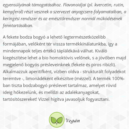
egyensúlyának támogatásához. Flavonoidjai (pl. kvercetin, rutin,
kempferol) részt vesznek a szervezet anyagcsere-folyamataiban, a
keringési rendszer és az emésztőrendszer normál működésének
fenntartásában.
A fekete bodza bogyó a lehető legtermészetközelibb
formájában, velőként tér vissza termékkínálatunkba, így a
mindennapok teljes értékű táplálékává válhat. Kiváló
kiegészítése lehet a bio homoktövis velőnek, s a jövőben majd
megjelenő bogyós présleveinknek (fekete és piros ribizli).
Alkalmazzuk aperitifként, vízben oldva - strukturált folyadékot
teremtve -, limonádéként elkészítve (mézzel). A termék 100%-
ban tiszta bodzabogyó préslevet tartalmaz, amelyet rövid
ideig hőkezelünk, és mellőzi az adalékanyagokat,
tartósítószereket! Vízzel hígítva javasoljuk fogyasztani.