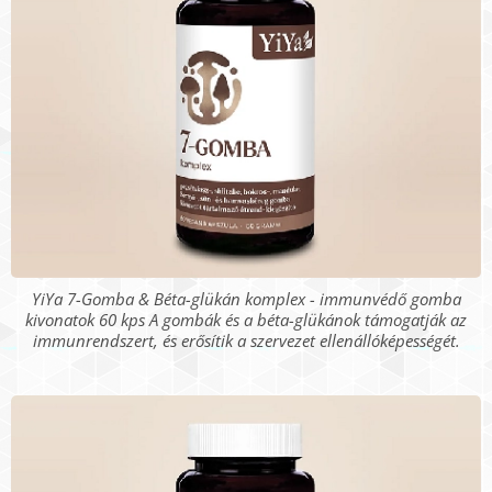
YiYa 7-Gomba & Béta-glükán komplex - immunvédő gomba
kivonatok 60 kps A gombák és a béta-glükánok támogatják az
immunrendszert, és erősítik a szervezet ellenállóképességét.