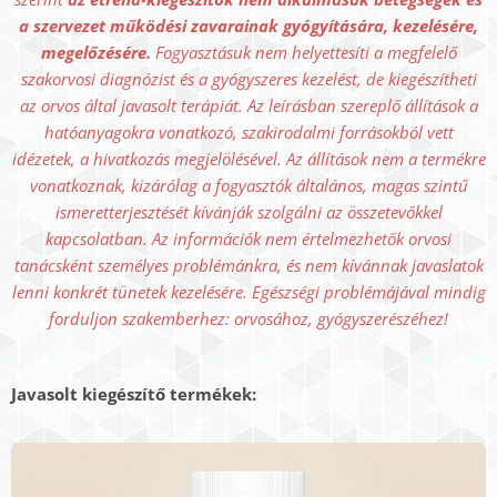
a szervezet működési zavarainak gyógyítására, kezelésére,
megelőzésére.
Fogyasztásuk nem helyettesíti a megfelelő
szakorvosi diagnózist és a gyógyszeres kezelést, de kiegészítheti
az orvos által javasolt terápiát. Az leírásban szereplő állítások a
hatóanyagokra vonatkozó, szakirodalmi forrásokból vett
idézetek, a hivatkozás megjelölésével. Az állítások nem a termékre
vonatkoznak, kizárólag a fogyasztók általános, magas szintű
ismeretterjesztését kívánják szolgálni az összetevőkkel
kapcsolatban. Az információk nem értelmezhetők orvosi
tanácsként személyes problémánkra, és nem kívánnak javaslatok
lenni konkrét tünetek kezelésére. Egészségi problémájával mindig
forduljon szakemberhez: orvosához, gyógyszerészéhez!
Javasolt kiegészítő termékek: