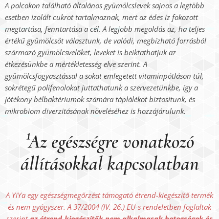
A polcokon található általános gyümölcslevek sajnos a legtöbb
esetben izolált cukrot tartalmaznak, mert az édes íz fokozott
megtartása, fenntartása a cél. A legjobb megoldás az, ha teljes
értékű gyümölcsöt választunk, de valódi, megbízható forrásból
származó gyümölcsvelőket, leveket is beiktathatjuk az
étkezésünkbe a mértékletesség elve szerint. A
gyümölcsfogyasztással a sokat emlegetett vitaminpótláson túl,
sokrétegű polifenolokat juttathatunk a szervezetünkbe, így a
jótékony bélbaktériumok számára táplálékot biztosítunk, és
mikrobiom diverzitásának növeléséhez is hozzájárulunk.
¹Az egészségre vonatkozó
állításokkal kapcsolatban
A YiYa egy egészségmegőrzést támogató étrend-kiegészítő termék
és nem gyógyszer. A 37/2004 (IV. 26.) EU-s rendeletben foglaltak
szerint
az étrend-kiegészítők nem alkalmasak betegségek és