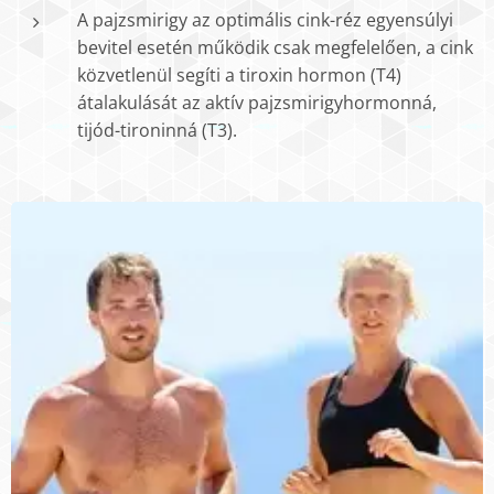
A pajzsmirigy az optimális cink-réz egyensúlyi
bevitel esetén működik csak megfelelően, a cink
közvetlenül segíti a tiroxin hormon (T4)
átalakulását az aktív pajzsmirigyhormonná,
tijód-tironinná (T3).