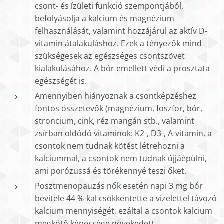
csont- és ízületi funkció szempontjából,
befolyásolja a kalcium és magnézium
felhasználását, valamint hozzájárul az aktív D-
vitamin átalakuláshoz. Ezek a tényezők mind
szükségesek az egészséges csontszövet
kialakulásához. A bór emellett védi a prosztata
egészségét is.
Amennyiben hiányoznak a csontképzéshez
fontos összetevők (magnézium, foszfor, bór,
stroncium, cink, réz mangán stb., valamint
zsírban oldódó vitaminok: K2-, D3-, A-vitamin, a
csontok nem tudnak kötést létrehozni a
kalciummal, a csontok nem tudnak újjáépülni,
ami porózussá és törékennyé teszi őket.
Posztmenopauzás nők esetén napi 3 mg bór
bevitele 44 %-kal csökkentette a vizelettel távozó
kalcium mennyiségét, ezáltal a csontok kalcium
megkötő képessége növekedett.