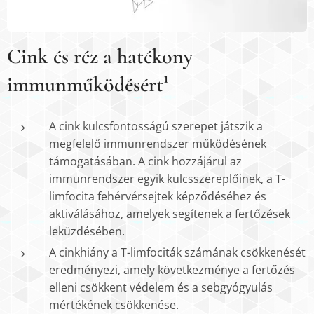
Cink és réz a hatékony
immunműködésért¹
A cink kulcsfontosságú szerepet játszik a
megfelelő immunrendszer működésének
támogatásában. A cink hozzájárul az
immunrendszer egyik kulcsszereplőinek, a T-
limfocita fehérvérsejtek képződéséhez és
aktiválásához, amelyek segítenek a fertőzések
leküzdésében.
A cinkhiány a T-limfociták számának csökkenését
eredményezi, amely következménye a fertőzés
elleni csökkent védelem és a sebgyógyulás
mértékének csökkenése.