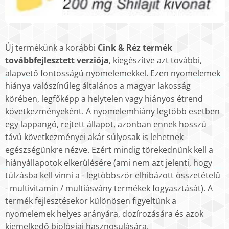
Új termékünk a korábbi
Cink & Réz termék
továbbfejlesztett verziója
, kiegészítve azt további,
alapvető fontosságú nyomelemekkel. Ezen nyomelemek
hiánya valószínűleg általános a magyar lakosság
körében, legfőképp a helytelen vagy hiányos étrend
következményeként. A nyomelemhiány legtöbb esetben
egy lappangó, rejtett állapot, azonban ennek hosszú
távú következményei akár súlyosak is lehetnek
egészségünkre nézve. Ezért mindig törekednünk kell a
hiányállapotok elkerülésére (ami nem azt jelenti, hogy
túlzásba kell vinni a - legtöbbször elhibázott összetételű
- multivitamin / multiásvány termékek fogyasztását). A
termék fejlesztésekor különösen figyeltünk a
nyomelemek helyes arányára, dozírozására és azok
kiemelkedő biológiai hasznosulására.