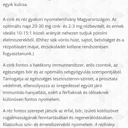
egyik kulcsa.
A cink és réz gyakori nyomelemhiány Magyarországon. Az
optimális napi 20-30 mg cink- és 2-3 mg rézbevitelt, és ennek
ideális 10-15:1 közeli arányát nehezen tudjuk pótolni
élelmiszerekből. (Ehhez sok vörös húst, sajtot, belsőséget és a
rézpótlásért májat, étcsokoládét kellene rendszeresen
fogyasztanunk.)
A cink fontos a hatékony immunrendszer, erős csontok, az
egészséges bőr és az optimális sebgyógyulás szempontjából.
Támogatja az egészséges tesztoszteron-szintet, a prosztata
védelmét, ellensúlyozza az öregedéssel együtt járó
immunitás-hanyatlást, ezért a férfiaknak és időseknek
különösen fontos nyomelem.
A réz fontos szerepet játszik az érfal, bőr, ízületi kötőszövet
rugalmasságának fenntartásában és regenerálódásában.
Klasszikus szív- és érrendszervédő nyomelem.
A rézhiány