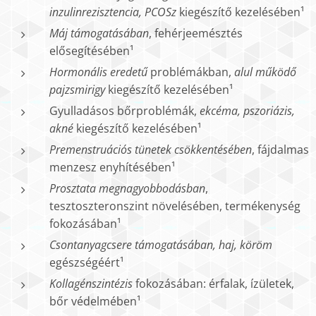
inzulinrezisztencia, PCOSz
kiegészítő kezelésében¹
Máj támogatásában
, fehérjeemésztés
elősegítésében¹
Hormonális eredetű
problémákban,
alul működő
pajzsmirigy
kiegészítő kezelésében¹
Gyulladásos bőrproblémák,
ekcéma, pszoriázis,
akné
kiegészítő kezelésében¹
Premenstruációs tünetek csökkentésében
, fájdalmas
menzesz enyhítésében¹
Prosztata megnagyobbodásban
,
tesztoszteronszint növelésében, termékenység
fokozásában¹
Csontanyagcsere támogatásában, haj, köröm
egészségéért¹
Kollagénszintézis
fokozásában: érfalak, ízületek,
bőr védelmében¹