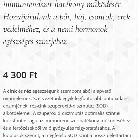
immunrendszer hatékony működését.
Hozzájárulnak a bőr, haj, csontok, erek
védelméhez, és a nemi hormonok
egészséges szintjéhez.
4 300
Ft
A
cink
és
réz
egészségünk szempontjából alapvető
nyomelemek. Szervezetünk egyik legfontosabb antioxidáns
enzimjének, réz-cink szuperoxid-diszmutáz (SOD)
alkotóelemei. A szuperoxid-diszmutáz optimális szintjei
kulcsfontosságú az immunrendszer hatékony működéséhez
és a fertőzésekből való gyógyulás felgyorsításához. A
kutatások szerint, a megfelelő SOD-szint a hosszú élettartam