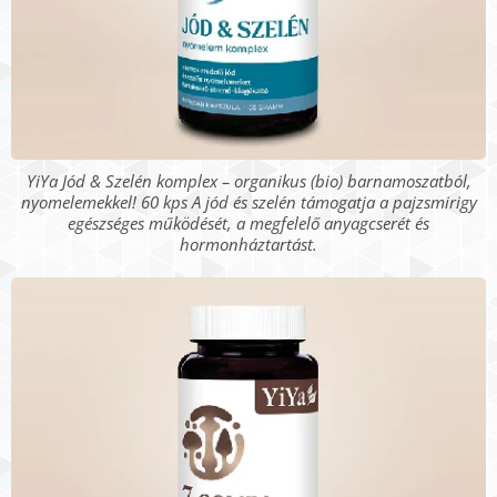
YiYa Jód & Szelén komplex – organikus (bio) barnamoszatból,
nyomelemekkel! 60 kps A jód és szelén támogatja a pajzsmirigy
egészséges működését, a megfelelő anyagcserét és
hormonháztartást.