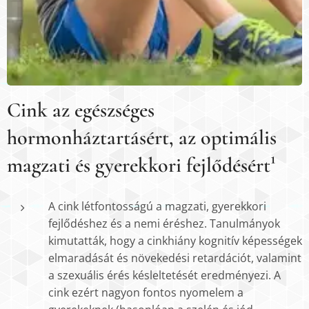
Cink az egészséges
hormonháztartásért, az optimális
magzati és gyerekkori fejlődésért¹
A cink létfontosságú a magzati, gyerekkori
fejlődéshez és a nemi éréshez. Tanulmányok
kimutatták, hogy a cinkhiány kognitív képességek
elmaradását és növekedési retardációt, valamint
a szexuális érés késleltetését eredményezi. A
cink ezért nagyon fontos nyomelem a