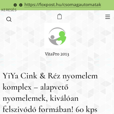
https://foxpost.hu/csomagautomatak
KERESÉS
VitaPro 2013
YiYa Cink & Réz nyomelem
komplex – alapvető
nyomelemek, kiválóan
felszivódó formában! 60 kps