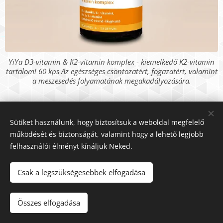
YiYa D3-vitamin & K2-vitamin komplex - kiemelkedő K2-vitamin
tartalom! 60 kps Az egészséges csontozatért, fogazatért, valamint
a meszesedés folyamatának megakadályozására.
Sütiket használunk, hogy biztosítsuk a weboldal megfelelő
működését és biztonságát, valamint hogy a lehető legjobb
felhasználói élményt kínáljuk Neked.
Csak a legszükségesebbek elfogadása
Kosárba
Összes elfogadása