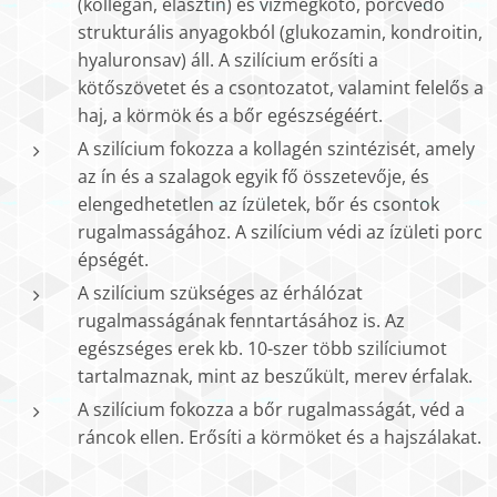
(kollegán, elasztin) és vízmegkötő, porcvédő
strukturális anyagokból (glukozamin, kondroitin,
hyaluronsav) áll. A szilícium erősíti a
kötőszövetet és a csontozatot, valamint felelős a
haj, a körmök és a bőr egészségéért.
A szilícium fokozza a kollagén szintézisét, amely
az ín és a szalagok egyik fő összetevője, és
elengedhetetlen az ízületek, bőr és csontok
rugalmasságához. A szilícium védi az ízületi porc
épségét.
A szilícium szükséges az érhálózat
rugalmasságának fenntartásához is. Az
egészséges erek kb. 10-szer több szilíciumot
tartalmaznak, mint az beszűkült, merev érfalak.
A szilícium fokozza a bőr rugalmasságát, véd a
ráncok ellen. Erősíti a körmöket és a hajszálakat.