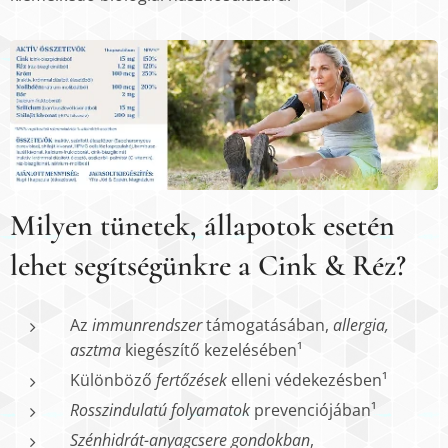
Milyen tünetek, állapotok esetén
lehet segítségünkre a
Cink & Réz
?
Az
immunrendszer
támogatásában,
allergia,
asztma
kiegészítő kezelésében¹
Különböző
fertőzések
elleni védekezésben¹
Rosszindulatú folyamatok
prevenciójában¹
Szénhidrát-anyagcsere gondokban
,