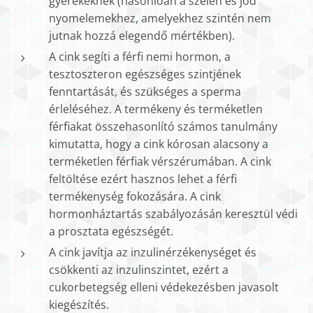
gyerekeknek (hasonlóan a szelén és jód
nyomelemekhez, amelyekhez szintén nem
jutnak hozzá elegendő mértékben).
A cink segíti a férfi nemi hormon, a
tesztoszteron egészséges szintjének
fenntartását, és szükséges a sperma
érleléséhez. A termékeny és terméketlen
férfiakat összehasonlító számos tanulmány
kimutatta, hogy a cink kórosan alacsony a
terméketlen férfiak vérszérumában. A cink
feltöltése ezért hasznos lehet a férfi
termékenység fokozására. A cink
hormonháztartás szabályozásán keresztül védi
a prosztata egészségét.
A cink javítja az inzulinérzékenységet és
csökkenti az inzulinszintet, ezért a
cukorbetegség elleni védekezésben javasolt
kiegészítés.