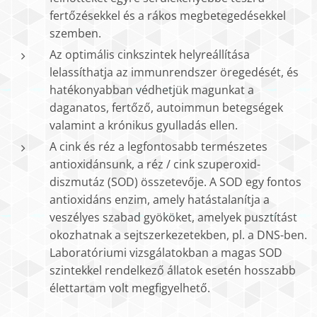
fertőzésekkel és a rákos megbetegedésekkel
szemben.
Az optimális cinkszintek helyreállítása
lelassíthatja az immunrendszer öregedését, és
hatékonyabban védhetjük magunkat a
daganatos, fertőző, autoimmun betegségek
valamint a krónikus gyulladás ellen.
A cink és réz a legfontosabb természetes
antioxidánsunk, a réz / cink szuperoxid-
diszmutáz (SOD) összetevője. A SOD egy fontos
antioxidáns enzim, amely hatástalanítja a
veszélyes szabad gyököket, amelyek pusztítást
okozhatnak a sejtszerkezetekben, pl. a DNS-ben.
Laboratóriumi vizsgálatokban a magas SOD
szintekkel rendelkező állatok esetén hosszabb
élettartam volt megfigyelhető.