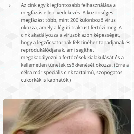
Az cink egyik legfontosabb felhasználása a
megfázás elleni védekezés. A közönséges
megfázást több, mint 200 különböző vírus
okozza, amely a légúti traktust fertőzi meg. A
cink akadályozza a vírusok azon képességét,
hogy a légzőcsatornák felszínéhez tapadjanak és
reprodukálódjanak, ami segíthet
megakadályozni a fertőzések kialakulását és a
kellemetlen tünetek csökkenését okozza. (Erre a
célra már speciális cink tartalmú, szopogatós
cukorkák is kaphatók.)