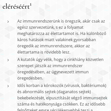
eléréséért¹
Az immunrendszerünk is öregszik, akár csak az
egész szervezetünk, s ez a folyamat
meghatározza az élettartamot is. Ha különböző
káros hatások miatt valakinek gyorsabban
öregedik az immunrendszere, akkor az
élettartama is rövidebb lesz.
A kutatók úgy vélik, hogy a cinkhiány közvetlen
szerepet játszik az immunrendszer
öregedésében, az úgynevezett immun
öregedésben.
Idős korban a kórokozók (vírusok, baktériumok)
és abnormális sejtek (daganatos sejtek)
bekebelezését, elpusztítását végző immunsejtek
száma és hatékonysága csökken. Ez az idősebb
felnőtteket egyre sérülékenyebbé teszi a