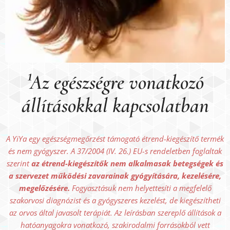
¹Az egészségre vonatkozó
állításokkal kapcsolatban
A YiYa egy egészségmegőrzést támogató étrend-kiegészítő termék
és nem gyógyszer. A 37/2004 (IV. 26.) EU-s rendeletben foglaltak
szerint
az étrend-kiegészítők nem alkalmasak betegségek és
a szervezet működési zavarainak gyógyítására, kezelésére,
megelőzésére.
Fogyasztásuk nem helyettesíti a megfelelő
szakorvosi diagnózist és a gyógyszeres kezelést, de kiegészítheti
az orvos által javasolt terápiát. Az leírásban szereplő állítások a
hatóanyagokra vonatkozó, szakirodalmi forrásokból vett