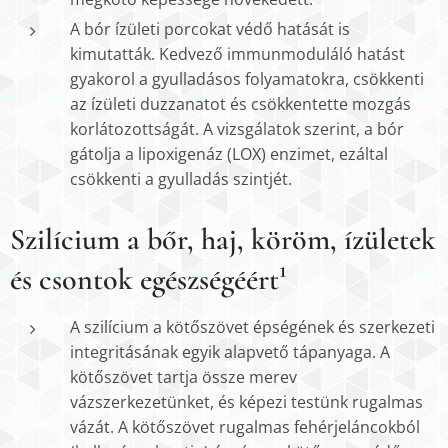
A bór ízületi porcokat védő hatását is
kimutatták. Kedvező immunmoduláló hatást
gyakorol a gyulladásos folyamatokra, csökkenti
az ízületi duzzanatot és csökkentette mozgás
korlátozottságát. A vizsgálatok szerint, a bór
gátolja a lipoxigenáz (LOX) enzimet, ezáltal
csökkenti a gyulladás szintjét.
Szilícium a bőr, haj, köröm, ízületek
és csontok egészségéért¹
A szilícium a kötőszövet épségének és szerkezeti
integritásának egyik alapvető tápanyaga. A
kötőszövet tartja össze merev
vázszerkezetünket, és képezi testünk rugalmas
vázát. A kötőszövet rugalmas fehérjeláncokból