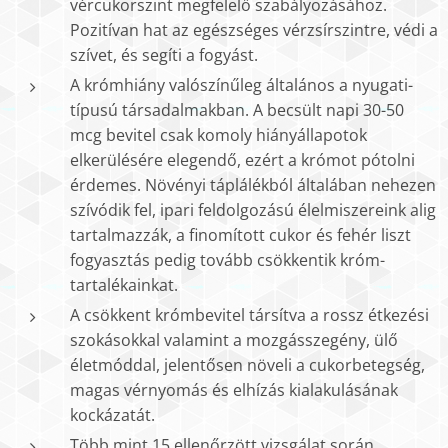
vércukorszint megfelelő szabályozásához.
Pozitívan hat az egészséges vérzsírszintre, védi a
szívet, és segíti a fogyást.
A krómhiány valószínűleg általános a nyugati-
típusú társadalmakban. A becsült napi 30-50
mcg bevitel csak komoly hiányállapotok
elkerülésére elegendő, ezért a krómot pótolni
érdemes. Növényi táplálékból általában nehezen
szívódik fel, ipari feldolgozású élelmiszereink alig
tartalmazzák, a finomított cukor és fehér liszt
fogyasztás pedig tovább csökkentik króm-
tartalékainkat.
A csökkent krómbevitel társítva a rossz étkezési
szokásokkal valamint a mozgásszegény, ülő
életmóddal, jelentősen növeli a cukorbetegség,
magas vérnyomás és elhízás kialakulásának
kockázatát.
Több mint 15 ellenőrzött vizsgálat során