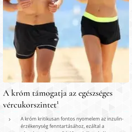
A króm támogatja az egészséges
vércukorszintet¹
A króm kritikusan fontos nyomelem az inzulin-
érzékenység fenntartásához, ezáltal a