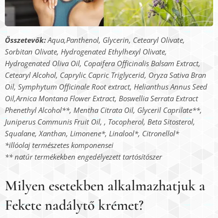
Összetevők:
Aqua,Panthenol, Glycerin, Cetearyl Olivate,
Sorbitan Olivate, Hydrogenated Ethylhexyl Olivate,
Hydrogenated Oliva Oil, Copaifera Officinalis Balsam Extract,
Cetearyl Alcohol, Caprylic Capric Triglycerid, Oryza Sativa Bran
Oil, Symphytum Officinale Root extract, Helianthus Annus Seed
Oil,Arnica Montana Flower Extract, Boswellia Serrata Extract
Phenethyl Alcohol**, Mentha Citrata Oil, Glyceril Caprilate**,
Juniperus Communis Fruit Oil, , Tocopherol, Beta Sitosterol,
Squalane, Xanthan, Limonene*, Linalool*, Citronellol*
*illóolaj természetes komponensei
** natúr termékekben engedélyezett tartósítószer
Milyen esetekben alkalmazhatjuk a
Fekete nadálytő krémet?