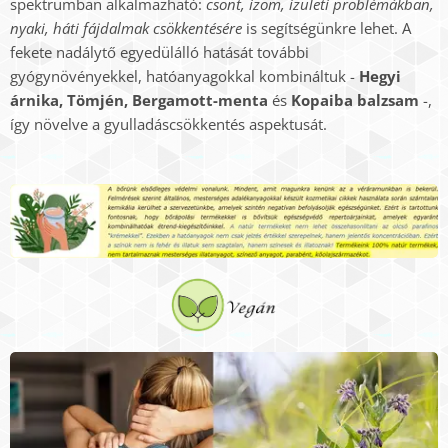
spektrumban alkalmazható:
csont, izom, ízületi problémákban,
nyaki, háti fájdalmak csökkentésére
is segítségünkre lehet. A
fekete nadálytő egyedülálló hatását további
gyógynövényekkel, hatóanyagokkal kombináltuk -
Hegyi
árnika, Tömjén, Bergamott-menta
és
Kopaiba balzsam
-,
így növelve a gyulladáscsökkentés aspektusát.