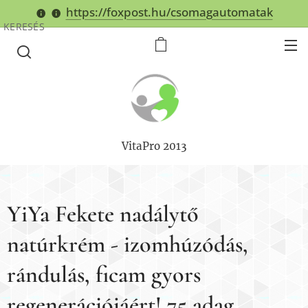
https://foxpost.hu/csomagautomatak
KERESÉS
VitaPro 2013
YiYa Fekete nadálytő
natúrkrém - izomhúzódás,
rándulás, ficam gyors
regenerációjáért! 75 adag