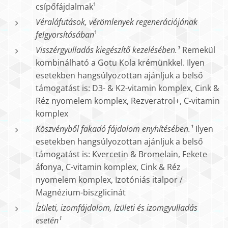
csípőfájdalmak¹
Véraláfutások, vérömlenyek regenerációjának
felgyorsításában
¹
Visszérgyulladás kiegészítő kezelésében.¹
Remekül
kombinálható a Gotu Kola krémünkkel. Ilyen
esetekben hangsúlyozottan ajánljuk a belső
támogatást is: D3- & K2-vitamin komplex, Cink &
Réz nyomelem komplex, Rezveratrol+, C-vitamin
komplex
Köszvényből fakadó fájdalom enyhítésében.¹
Ilyen
esetekben hangsúlyozottan ajánljuk a belső
támogatást is: Kvercetin & Bromelain, Fekete
áfonya, C-vitamin komplex, Cink & Réz
nyomelem komplex, Izotóniás italpor /
Magnézium-biszglicinát
Ízületi, izomfájdalom, ízületi és izomgyulladás
esetén¹