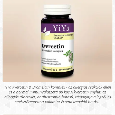
YiYa Kvercetin & Bromelain komplex - az allergiás reakciók ellen
és a normál immunválaszért! 80 kps A kvercetin enyhíti az
allergiás tüneteket, antihisztamin hatású, támogatja a légző- és
emésztőrendszert valamint érrendszervédő hatású.