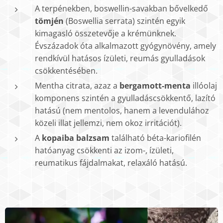
A terpénekben, boswellin-savakban bővelkedő
tömjén
(Boswellia serrata) szintén egyik
kimagasló összetevője a krémünknek.
Évszázadok óta alkalmazott gyógynövény, amely
rendkívül hatásos ízületi, reumás gyulladások
csökkentésében.
Mentha citrata, azaz a
bergamott-menta
illóolaj
komponens szintén a gyulladáscsökkentő, lazító
hatású (nem mentolos, hanem a levendulához
közeli illat jellemzi, nem okoz irritációt).
A
kopaiba balzsam
található béta-kariofilén
hatóanyag csökkenti az izom-, ízületi,
reumatikus fájdalmakat, relaxáló hatású.