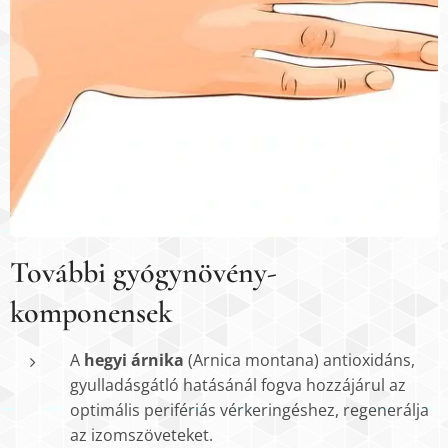
További gyógynövény-
komponensek
A
hegyi árnika
(Arnica montana) antioxidáns,
gyulladásgátló hatásánál fogva hozzájárul az
optimális perifériás vérkeringéshez, regenerálja
az izomszöveteket.