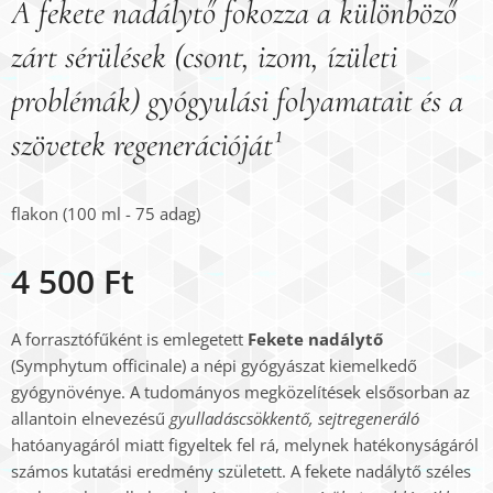
A fekete nadálytő fokozza a különböző
zárt sérülések (csont, izom, ízületi
problémák) gyógyulási folyamatait és a
szövetek regenerációját¹
flakon (100 ml - 75 adag)
4 500
Ft
A forrasztófűként is emlegetett
Fekete nadálytő
(Symphytum officinale) a népi gyógyászat kiemelkedő
gyógynövénye. A tudományos megközelítések elsősorban az
allantoin elnevezésű
gyulladáscsökkentő, sejtregeneráló
hatóanyagáról miatt figyeltek fel rá, melynek hatékonyságáról
számos kutatási eredmény született. A fekete nadálytő széles