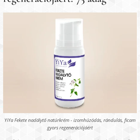
YiYa Fekete nadálytő natúrkrém - izomhúzódás, rándulás, ficam
gyors regenerációjáért