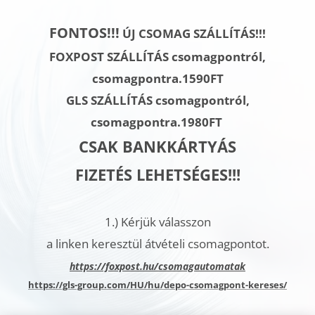
FONTOS!!!
ÚJ CSOMAG SZÁLLÍTÁS!!!
FOXPOST SZÁLLÍTÁS csomagpontról,
csomagpontra.1590FT
GLS SZÁLLÍTÁS
csomagpontról,
csomagpontra.
1980FT
CSAK BANKKÁRTYÁS
FIZETÉS LEHETSÉGES!!!
1.)
Kérjük válasszon
a linken keresztül átvételi csomagpontot.
h
ttps://foxpost.hu/csomagautomatak
https://gls-group.com/HU/hu/depo-csomagpont-kereses/