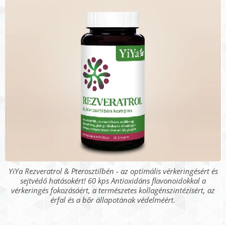
YiYa Rezveratrol & Pterosztilbén - az optimális vérkeringésért és
sejtvédő hatásokért! 60 kps Antioxidáns flavonoidokkal a
vérkeringés fokozásáért, a természetes kollagénszintézisért, az
érfal és a bőr állapotának védelméért.